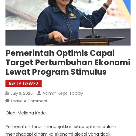
Pemerintah Optimis Capai
Target Pertumbuhan Ekonomi
Lewat Program Stimulus
BERITA TERBARU
Admin Kepri Today
July 6, 2025
On
Leave A Comment
Pemerintah
Oleh: Meliana Kede
Optimis
Capai
Pemerintah terus menunjukkan sikap optimis dalam
Target
menghadapi dinamika ekonomi global yang tidak
Pertumbuhan