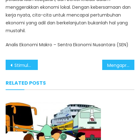
menggerakkan ekonomi lokal. Dengan kebersamaan dan
kerja nyata, cita-cita untuk mencapai pertumbuhan
ekonomi yang adil dan berkelanjutan bukanlah hal yang
mustahil.
Analis Ekonomi Makro – Sentra Ekonomi Nusantara (SEN)
Post
Stimulus Ekonomi Berdampak Positif terhadap Kebiasaan Menabung Masyarakat
Mengapresiasi Pemerintah Cepat dan Responsif Atasi Masalah Pulau Enggano
navigation
RELATED POSTS