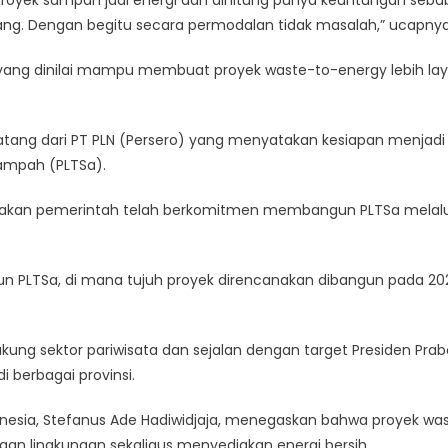
 proyek sampah jadi energi dan dihitung punya keuntungan seba
njang. Dengan begitu secara permodalan tidak masalah,” ucapnya
h yang dinilai mampu membuat proyek waste-to-energy lebih la
ang dari PT PLN (Persero) yang menyatakan kesiapan menjadi
 Sampah (PLTSa).
atakan pemerintah telah berkomitmen membangun PLTSa melalu
 PLTSa, di mana tujuh proyek direncanakan dibangun pada 202
g sektor pariwisata dan sejalan dengan target Presiden Pra
 berbagai provinsi.
nesia, Stefanus Ade Hadiwidjaja, menegaskan bahwa proyek wa
n lingkungan sekaligus menyediakan energi bersih.