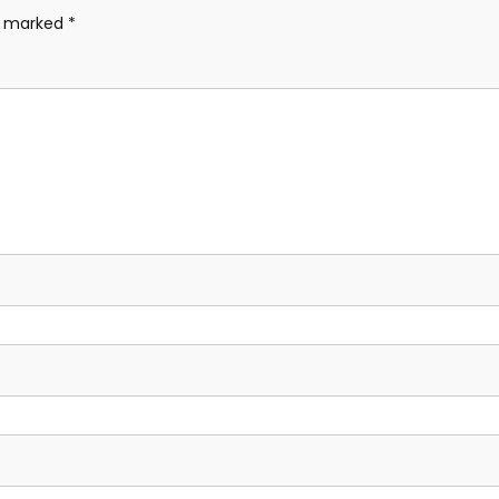
re marked
*