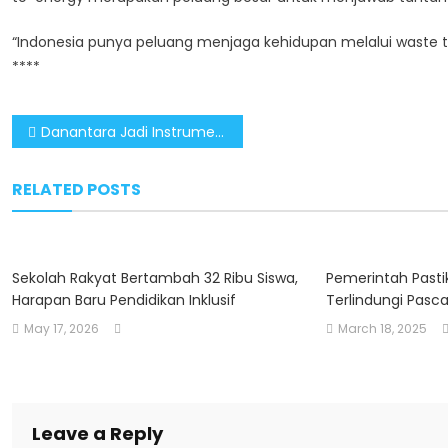
“Indonesia punya peluang menjaga kehidupan melalui waste to
****
Post
Danantara Jadi Instrumen Strategis Pemerintah Perkuat Pengelolaan Aset Negara
navigation
RELATED POSTS
Sekolah Rakyat Bertambah 32 Ribu Siswa,
Pemerintah Pasti
Harapan Baru Pendidikan Inklusif
Terlindungi Pasca
May 17, 2026
March 18, 2025
Leave a Reply