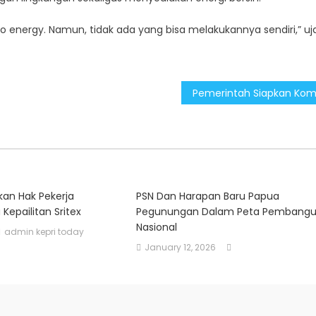
 energy. Namun, tidak ada yang bisa melakukannya sendiri,” uj
kan Hak Pekerja
PSN Dan Harapan Baru Papua
 Kepailitan Sritex
Pegunungan Dalam Peta Pembang
Nasional
admin kepri today
January 12, 2026