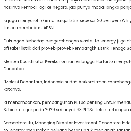
“Investor berarti BPI Danantara punya dana untuk mengelola
hasilnya kembali lagi ke negara, jadi punya modal jangka pa
Ia juga menyoroti skema harga listrik sebesar 20 sen per kW
tanpa membebani APBN.
Dukungan terhadap pengembangan waste-to-energy juga dat
offtaker listrik dari proyek-proyek Pembangkit Listrik Tenaga
Menteri Koordinator Perekonomian Airlangga Hartarto meny
Danantara.
“Melalui Danantara, Indonesia sudah berkomitmen membangun
katanya.
Ia menambahkan, pembangunan PLTSa penting untuk mendukun
Subianto agar pada 2029 sebanyak 33 PLTSa telah terbangun di
Sementara itu, Managing Director Investment Danantara Indo
to-energy merupakan peluang besar untuk menjawab tantanga