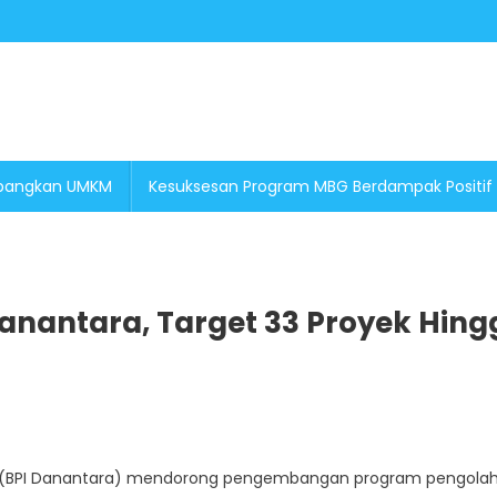
embangkan UMKM
Kesuksesan Program MBG Berdampak Positif
anantara, Target 33 Proyek Hing
ara (BPI Danantara) mendorong pengembangan program pengola