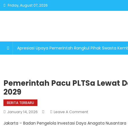
Skip
Friday, August 07, 2026
to
content
Apresiasi Upaya Pemerintah Rangkul Pihak Swasta K
Pemerintah Pacu PLTSa Lewat D
2029
BERITA TERBARU
On
January 14, 2026
Leave A Comment
Pemerintah
Jakarta – Badan Pengelola Investasi Daya Anagata Nusant
Pacu