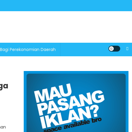
 Bagi Perekonomian Daerah
ga
han