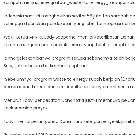
sampah menjadi energi atau _waste-to-energy_ sebagai solusi
PLTSa
Lewat
Indonesia saat ini menghasilkan sekitar 56 juta ton sampah pe
Danantara,
sehingga diperlukan pendekatan yang lebih terintegrasi dan b
Target
33
Wakil Ketua MPR RI, Eddy Soeparno, menilai keterlibatan Da
Proyek
karena mengacu pada praktik terbaik yang telah diterapkan di
Hingga
2029
Ia menjelaskan bahwa program serupa sebenarnya telah berjal
Solo, tetapi belum berkembang optimal.
“Sebelumnya, program waste to energy sudah berjalan 12 tahu
berkembang karena dua faktor yaitu prosesnya rumit serta nila
Menurut Eddy, pendekatan Danantara justru membuka peluang 
keekonomian proyek.
Eddy menilai peran ganda Danantara sebagai penyeleksi mitr