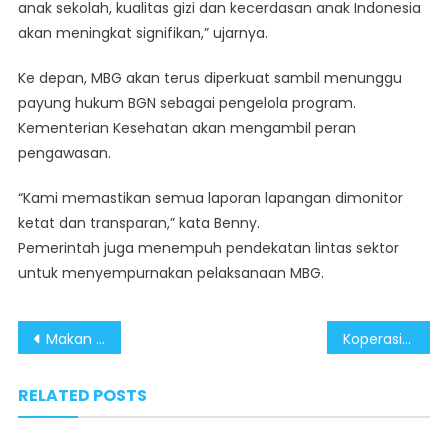
anak sekolah, kualitas gizi dan kecerdasan anak Indonesia
akan meningkat signifikan,” ujarnya.
Ke depan, MBG akan terus diperkuat sambil menunggu
payung hukum BGN sebagai pengelola program.
Kementerian Kesehatan akan mengambil peran
pengawasan.
“Kami memastikan semua laporan lapangan dimonitor
ketat dan transparan,” kata Benny.
Pemerintah juga menempuh pendekatan lintas sektor
untuk menyempurnakan pelaksanaan MBG.
Post
Makan Bergizi Gratis Menjadi Fondasi Penguatan SDM Nasional
Koperasi Desa Merah Putih Terbukti Dorong Pemberdayaan Ekonomi Masyarakat Papua
navigation
RELATED POSTS