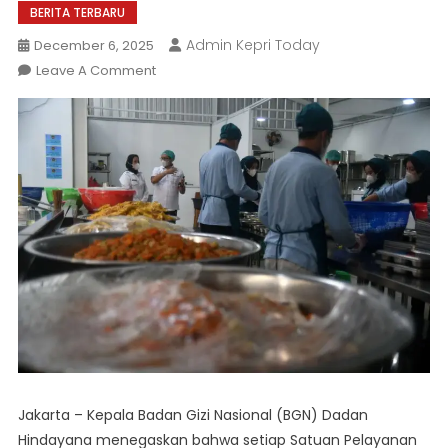
BERITA TERBARU
Admin Kepri Today
December 6, 2025
On
Leave A Comment
Pemerintah
Pastikan
Dapur
MBG
Wajib
Punya
Ahli
Gizi
Jakarta – Kepala Badan Gizi Nasional (BGN) Dadan
Hindayana menegaskan bahwa setiap Satuan Pelayanan