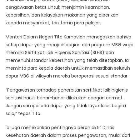
Pelaksanaan
pengawasan ketat untuk menjamin keamanan,
Program
kebersihan, dan kelayakan makanan yang diberikan
MBG
Berjalan
kepada masyarakat, terutama para pelajar.
Di
Bawah
Menteri Dalam Negeri Tito Karnavian menegaskan bahwa
Pengawasan
setiap dapur yang menjadi bagian dari program MBG wajib
Ketat
memiliki Sertifikat Laik Higienis Sanitasi (SLHS) dan
memenuhi standar kebersihan yang telah ditetapkan. Ia
meminta para kepala daerah untuk memastikan seluruh
dapur MBG di wilayah mereka beroperasi sesuai standar.
“Pengawasan terhadap penerbitan sertifikat laik higienis
sanitasi harus benar-benar dilakukan dengan cermat.
Jangan sampai ada dapur yang tidak layak lolos begitu
saja,” tegas Tito.
Ia juga menekankan pentingnya peran aktif Dinas
Kesehatan daerah dalam proses pengawasan, mulai dari