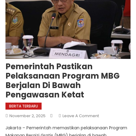
Pemerintah Pastikan
Pelaksanaan Program MBG
Berjalan Di Bawah
Pengawasan Ketat
BERITA TERBARU
On
November 2, 2025
Leave A Comment
Pemerintah
Jakarta – Pemerintah memastikan pelaksanaan Program
Pastikan
Makanan Bergizi Gratis (MBG) berjalan di bawah