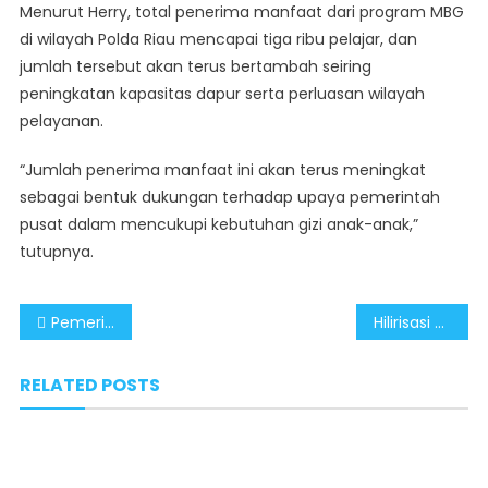
Menurut Herry, total penerima manfaat dari program MBG
di wilayah Polda Riau mencapai tiga ribu pelajar, dan
jumlah tersebut akan terus bertambah seiring
peningkatan kapasitas dapur serta perluasan wilayah
pelayanan.
“Jumlah penerima manfaat ini akan terus meningkat
sebagai bentuk dukungan terhadap upaya pemerintah
pusat dalam mencukupi kebutuhan gizi anak-anak,”
tutupnya.
Post
Pemerintah Optimis Program MBG Capai Target 82,9 Juta Orang pada Akhir Tahun 2025
Hilirisasi dari Bahan Mentah ke Produk Bernilai Tinggi Jadi Kunci Pertumbuhan Ekonomi Nasional
navigation
RELATED POSTS