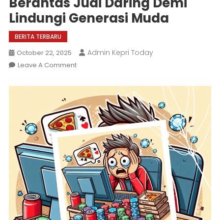
Berantas Judi Daring Demi
Lindungi Generasi Muda
BERITA TERBARU
Admin Kepri Today
October 22, 2025
On
Leave A Comment
Pemerintah
Perkuat
Sinergi
Lintas
Lembaga
Untuk
Berantas
Judi
Daring
Demi
Lindungi
Generasi
Muda