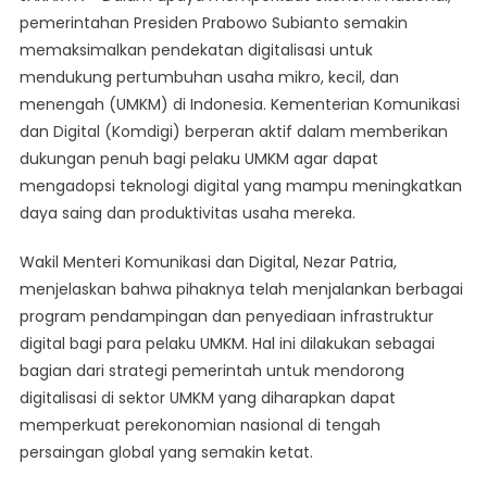
Presiden
pemerintahan Presiden Prabowo Subianto semakin
Prabowo
memaksimalkan pendekatan digitalisasi untuk
Maksimalkan
mendukung pertumbuhan usaha mikro, kecil, dan
Pendekatan
Digitalisasi
menengah (UMKM) di Indonesia. Kementerian Komunikasi
Dorong
dan Digital (Komdigi) berperan aktif dalam memberikan
Pertumbuhan
dukungan penuh bagi pelaku UMKM agar dapat
UMKM
mengadopsi teknologi digital yang mampu meningkatkan
daya saing dan produktivitas usaha mereka.
Wakil Menteri Komunikasi dan Digital, Nezar Patria,
menjelaskan bahwa pihaknya telah menjalankan berbagai
program pendampingan dan penyediaan infrastruktur
digital bagi para pelaku UMKM. Hal ini dilakukan sebagai
bagian dari strategi pemerintah untuk mendorong
digitalisasi di sektor UMKM yang diharapkan dapat
memperkuat perekonomian nasional di tengah
persaingan global yang semakin ketat.