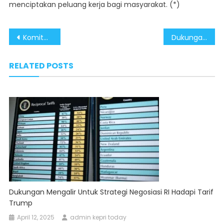
menciptakan peluang kerja bagi masyarakat. (*)
Post
Komitmen BUMN Wujudkan Pemerataan Ekonomi
Dukungan Prabowo sebagai Ketum Partai Tidak Langgar Ketentuan Pilkada 2024
navigation
RELATED POSTS
Dukungan Mengalir Untuk Strategi Negosiasi RI Hadapi Tarif
Trump
April 12, 2025
admin kepri today