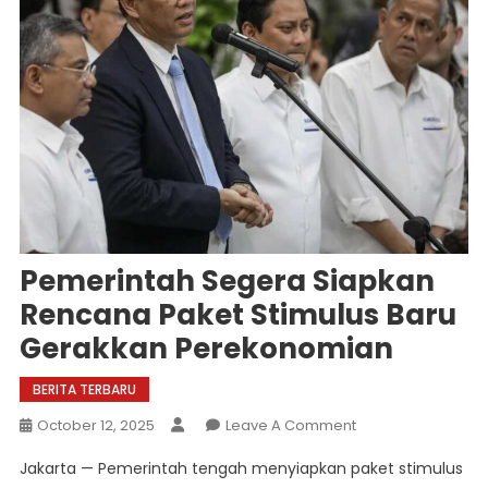
Pemerintah Segera Siapkan
Rencana Paket Stimulus Baru
Gerakkan Perekonomian
BERITA TERBARU
On
October 12, 2025
Leave A Comment
Pemerintah
Jakarta — Pemerintah tengah menyiapkan paket stimulus
Segera