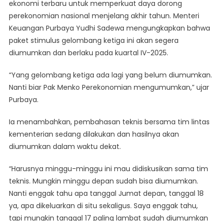
ekonomi terbaru untuk memperkuat daya dorong
Siapkan
perekonomian nasional menjelang akhir tahun. Menteri
Rencana
Keuangan Purbaya Yudhi Sadewa mengungkapkan bahwa
Paket
Stimulus
paket stimulus gelombang ketiga ini akan segera
Baru
diumumkan dan berlaku pada kuartal IV-2025.
Gerakkan
Perekonomian
“Yang gelombang ketiga ada lagi yang belum diumumkan.
Nanti biar Pak Menko Perekonomian mengumumkan,” ujar
Purbaya.
Ia menambahkan, pembahasan teknis bersama tim lintas
kementerian sedang dilakukan dan hasilnya akan
diumumkan dalam waktu dekat.
“Harusnya minggu-minggu ini mau didiskusikan sama tim
teknis. Mungkin minggu depan sudah bisa diumumkan.
Nanti enggak tahu apa tanggal Jumat depan, tanggal 18
ya, apa dikeluarkan di situ sekaligus. Saya enggak tahu,
tapi mungkin tanggal 17 paling lambat sudah diumumkan