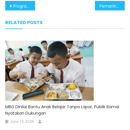
Post
Program MBG Berikan Efek Berganda Bagi Seluruh Lapisan Masyarakat
Pemerintah Siapkan Stimulus Tambahan di Kuartal IV untuk Dongkrak Pertumbuhan Ekonomi
navigation
RELATED POSTS
MBG Dinilai Bantu Anak Belajar Tanpa Lapar, Publik Ramai
Nyatakan Dukungan
June 24, 2026