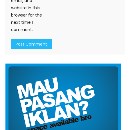
email, and
website in this
browser for the
next time I
comment.