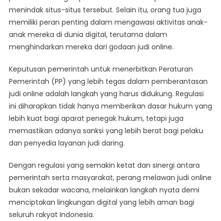
menindak situs-situs tersebut. Selain itu, orang tua juga
memiliki peran penting dalam mengawasi aktivitas anak-
anak mereka di dunia digital, terutama dalam
menghindarkan mereka dari godaan judi online.
Keputusan pemerintah untuk menerbitkan Peraturan
Pemerintah (PP) yang lebih tegas dalam pemberantasan
judi online adalah langkah yang harus didukung. Regulasi
ini diharapkan tidak hanya memberikan dasar hukum yang
lebih kuat bagi aparat penegak hukum, tetapi juga
memastikan adanya sanksi yang lebih berat bagi pelaku
dan penyedia layanan judi daring.
Dengan regulasi yang semakin ketat dan sinergi antara
pemerintah serta masyarakat, perang melawan judi online
bukan sekadar wacana, melainkan langkah nyata demi
menciptakan lingkungan digital yang lebih aman bagi
seluruh rakyat Indonesia.