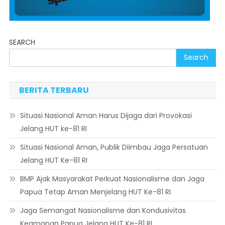
SEARCH
Search
BERITA TERBARU
Situasi Nasional Aman Harus Dijaga dari Provokasi
Jelang HUT ke-81 RI
Situasi Nasional Aman, Publik Diimbau Jaga Persatuan
Jelang HUT Ke-81 RI
BMP Ajak Masyarakat Perkuat Nasionalisme dan Jaga
Papua Tetap Aman Menjelang HUT Ke-81 RI
Jaga Semangat Nasionalisme dan Kondusivitas
Keamanan Papua Jelang HUT Ke-81 RI