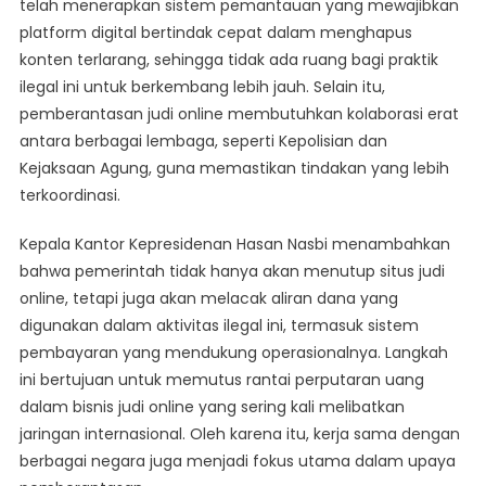
telah menerapkan sistem pemantauan yang mewajibkan
platform digital bertindak cepat dalam menghapus
konten terlarang, sehingga tidak ada ruang bagi praktik
ilegal ini untuk berkembang lebih jauh. Selain itu,
pemberantasan judi online membutuhkan kolaborasi erat
antara berbagai lembaga, seperti Kepolisian dan
Kejaksaan Agung, guna memastikan tindakan yang lebih
terkoordinasi.
Kepala Kantor Kepresidenan Hasan Nasbi menambahkan
bahwa pemerintah tidak hanya akan menutup situs judi
online, tetapi juga akan melacak aliran dana yang
digunakan dalam aktivitas ilegal ini, termasuk sistem
pembayaran yang mendukung operasionalnya. Langkah
ini bertujuan untuk memutus rantai perputaran uang
dalam bisnis judi online yang sering kali melibatkan
jaringan internasional. Oleh karena itu, kerja sama dengan
berbagai negara juga menjadi fokus utama dalam upaya