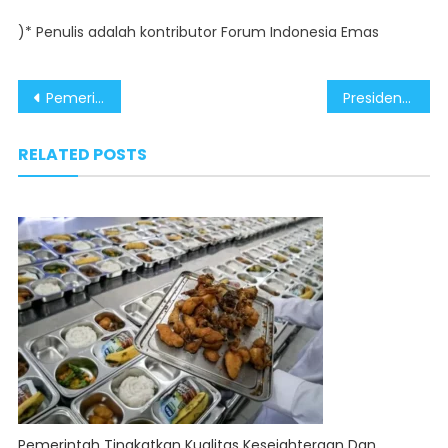
)* Penulis adalah kontributor Forum Indonesia Emas
Post
Pemerintah Kolaborasi dengan Pihak Swasta Berantas Konten Judi Online di Era Digital
Presiden Prabowo Tegaskan Penelusuran Aliran Dana dan Perkuat Komitmen Berantas Judi Online
navigation
RELATED POSTS
Pemerintah Tingkatkan Kualitas Kesejahteraan Dan