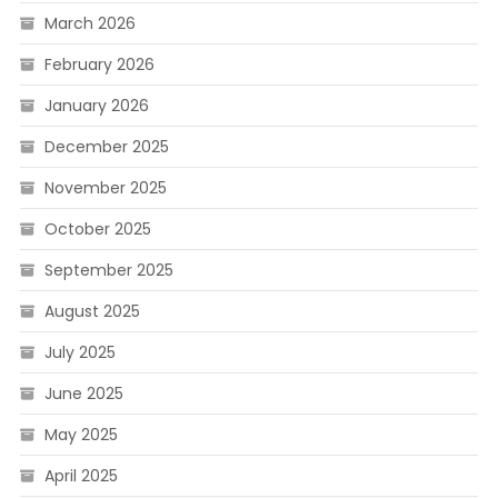
March 2026
February 2026
January 2026
December 2025
November 2025
October 2025
September 2025
August 2025
July 2025
June 2025
May 2025
April 2025