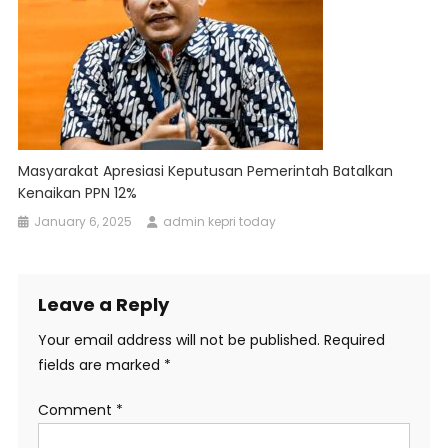
Masyarakat Apresiasi Keputusan Pemerintah Batalkan
Kenaikan PPN 12%
January 6, 2025
admin kepri today
Leave a Reply
Your email address will not be published.
Required
fields are marked
*
Comment
*