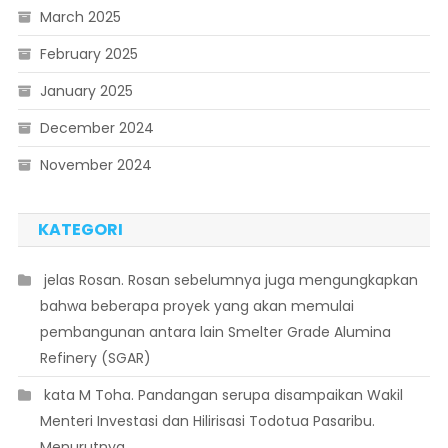
March 2025
February 2025
January 2025
December 2024
November 2024
KATEGORI
 jelas Rosan. Rosan sebelumnya juga mengungkapkan
bahwa beberapa proyek yang akan memulai
pembangunan antara lain Smelter Grade Alumina
Refinery (SGAR)
 kata M Toha. Pandangan serupa disampaikan Wakil
Menteri Investasi dan Hilirisasi Todotua Pasaribu.
Menurutnya