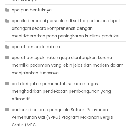
apa pun bentuknya
apabila berbagai persoalan di sektor pertanian dapat
ditangani secara komprehensif dengan
menitikberatkan pada peningkatan kualitas produksi
aparat penegak hukum
aparat penegak hukum juga diuntungkan karena
memiliki pedoman yang lebih jelas dan modern dalam
menjalankan tugasnya
arah kebijakan pemerintah semakin tegas:
menghadirkan pendekatan pembangunan yang
afirmatif
audiensi bersama pengelola Satuan Pelayanan
Pemenuhan Gizi (SPPG) Program Makanan Bergizi
Gratis (MBG)