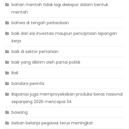
bahan mentah tidak lagi diekspor dalam bentuk
mentah
bahwa di tengah perbedaan
baik dari sisi investasi maupun penciptaan lapangan
kerja
baik di sektor pertanian
baik yang dikirim oleh partai politik
Bali
bandara perintis
Bapanas juga memproyeksikan produksi beras nasional
sepanjang 2026 mencapai 34
bawang
beban belanja pegawai terus meningkat