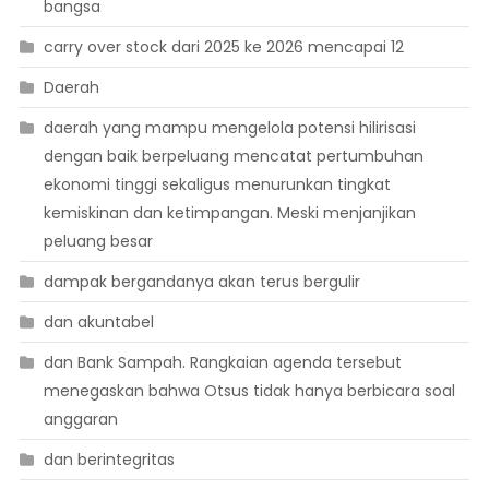
bangsa
carry over stock dari 2025 ke 2026 mencapai 12
Daerah
daerah yang mampu mengelola potensi hilirisasi
dengan baik berpeluang mencatat pertumbuhan
ekonomi tinggi sekaligus menurunkan tingkat
kemiskinan dan ketimpangan. Meski menjanjikan
peluang besar
dampak bergandanya akan terus bergulir
dan akuntabel
dan Bank Sampah. Rangkaian agenda tersebut
menegaskan bahwa Otsus tidak hanya berbicara soal
anggaran
dan berintegritas