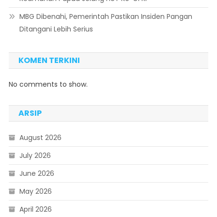
MBG Dibenahi, Pemerintah Pastikan Insiden Pangan
Ditangani Lebih Serius
KOMEN TERKINI
No comments to show.
ARSIP
August 2026
July 2026
June 2026
May 2026
April 2026