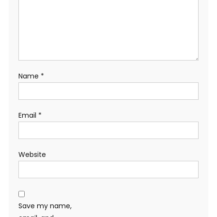
Name
*
Email
*
Website
Save my name,