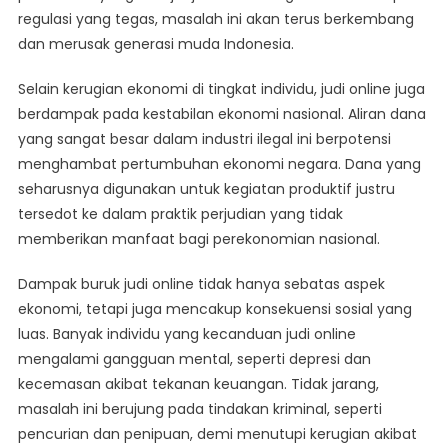
regulasi yang tegas, masalah ini akan terus berkembang
dan merusak generasi muda Indonesia.
Selain kerugian ekonomi di tingkat individu, judi online juga
berdampak pada kestabilan ekonomi nasional. Aliran dana
yang sangat besar dalam industri ilegal ini berpotensi
menghambat pertumbuhan ekonomi negara. Dana yang
seharusnya digunakan untuk kegiatan produktif justru
tersedot ke dalam praktik perjudian yang tidak
memberikan manfaat bagi perekonomian nasional.
Dampak buruk judi online tidak hanya sebatas aspek
ekonomi, tetapi juga mencakup konsekuensi sosial yang
luas. Banyak individu yang kecanduan judi online
mengalami gangguan mental, seperti depresi dan
kecemasan akibat tekanan keuangan. Tidak jarang,
masalah ini berujung pada tindakan kriminal, seperti
pencurian dan penipuan, demi menutupi kerugian akibat