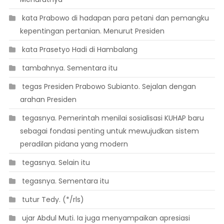
 kata Prabowo di hadapan para petani dan pemangku
kepentingan pertanian. Menurut Presiden
 kata Prasetyo Hadi di Hambalang
 tambahnya. Sementara itu
 tegas Presiden Prabowo Subianto. Sejalan dengan
arahan Presiden
 tegasnya. Pemerintah menilai sosialisasi KUHAP baru
sebagai fondasi penting untuk mewujudkan sistem
peradilan pidana yang modern
 tegasnya. Selain itu
 tegasnya. Sementara itu
 tutur Tedy. (*/rls)
 ujar Abdul Muti. Ia juga menyampaikan apresiasi