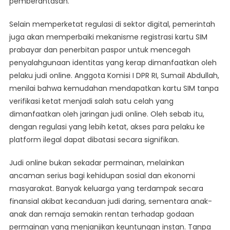
pemberantasan.
Selain memperketat regulasi di sektor digital, pemerintah
juga akan memperbaiki mekanisme registrasi kartu SIM
prabayar dan penerbitan paspor untuk mencegah
penyalahgunaan identitas yang kerap dimanfaatkan oleh
pelaku judi online. Anggota Komisi I DPR RI, Sumail Abdullah,
menilai bahwa kemudahan mendapatkan kartu SIM tanpa
verifikasi ketat menjadi salah satu celah yang
dimanfaatkan oleh jaringan judi online. Oleh sebab itu,
dengan regulasi yang lebih ketat, akses para pelaku ke
platform ilegal dapat dibatasi secara signifikan.
Judi online bukan sekadar permainan, melainkan
ancaman serius bagi kehidupan sosial dan ekonomi
masyarakat. Banyak keluarga yang terdampak secara
finansial akibat kecanduan judi daring, sementara anak-
anak dan remaja semakin rentan terhadap godaan
permainan yang menjanjikan keuntungan instan. Tanpa