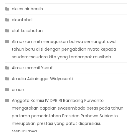
akses air bersih
akuntabel
alat kesehatan
Almuzzammil menegaskan bahwa semangat awal
tahun baru diisi dengan pengabdian nyata kepada
saudara-saudara kita yang terdampak musibah
Almuzzammil Yusuf
Amalia Adininggar Widyasanti
aman
Anggota Komisi IV DPR RI Bambang Purwanto
mengatakan capaian swasembada beras pada tahun
pertama pemerintahan Presiden Prabowo Subianto
merupakan prestasi yang patut diapresiasi.
Menurutnya