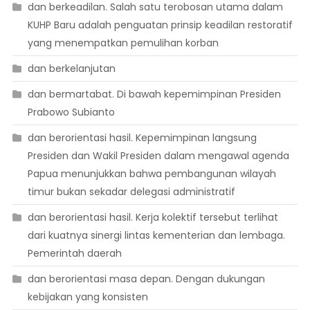
dan berkeadilan. Salah satu terobosan utama dalam
KUHP Baru adalah penguatan prinsip keadilan restoratif
yang menempatkan pemulihan korban
dan berkelanjutan
dan bermartabat. Di bawah kepemimpinan Presiden
Prabowo Subianto
dan berorientasi hasil. Kepemimpinan langsung
Presiden dan Wakil Presiden dalam mengawal agenda
Papua menunjukkan bahwa pembangunan wilayah
timur bukan sekadar delegasi administratif
dan berorientasi hasil. Kerja kolektif tersebut terlihat
dari kuatnya sinergi lintas kementerian dan lembaga.
Pemerintah daerah
dan berorientasi masa depan. Dengan dukungan
kebijakan yang konsisten