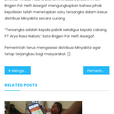
Brigjen Pol. Helfi Assegaf mengungkapkan bahwa pihak
kepolisian telah menetapkan satu tersangka dalam kasus
distribusi Minyakita secara curang.
“Tersangka adalah kepala pabrik sekaligus kepala cabang
PT Arya Rasa Nabati,” kata Brigjen Pol. Helfi Assegaf.
Pemerintah terus mengawasi distribusi Minyakita agar
tetap terjangkau bagi masyarakat. []
Post
Mengapresiasi Tindakan Cepat Pemerintah dalam Mengungkap Jaringan Pengoplos Minyakita
Pemerintah Tertibkan Pedagang Nakal yang Oplos Minyakita
navigation
RELATED POSTS