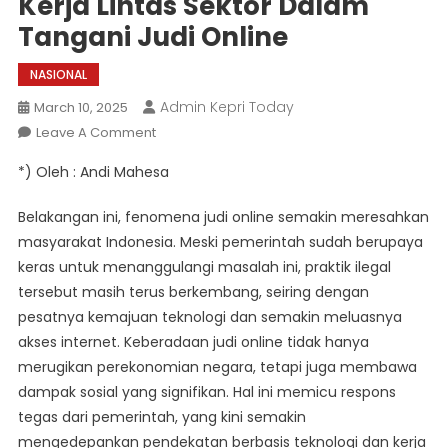
Kerja Lintas Sektor Dalam
Tangani Judi Online
NASIONAL
Admin Kepri Today
March 10, 2025
On
Leave A Comment
Pemerintah
*) Oleh : Andi Mahesa
Tekankan
Pentingnya
Belakangan ini, fenomena judi online semakin meresahkan
Teknologi
masyarakat Indonesia. Meski pemerintah sudah berupaya
Dan
keras untuk menanggulangi masalah ini, praktik ilegal
Kerja
tersebut masih terus berkembang, seiring dengan
Lintas
Sektor
pesatnya kemajuan teknologi dan semakin meluasnya
Dalam
akses internet. Keberadaan judi online tidak hanya
Tangani
merugikan perekonomian negara, tetapi juga membawa
Judi
dampak sosial yang signifikan. Hal ini memicu respons
Online
tegas dari pemerintah, yang kini semakin
mengedepankan pendekatan berbasis teknologi dan kerja