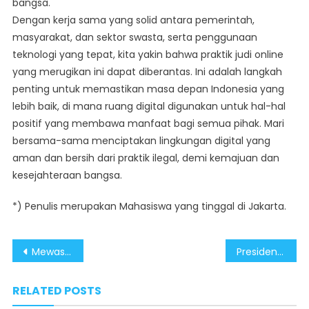
bangsa.
Dengan kerja sama yang solid antara pemerintah,
masyarakat, dan sektor swasta, serta penggunaan
teknologi yang tepat, kita yakin bahwa praktik judi online
yang merugikan ini dapat diberantas. Ini adalah langkah
penting untuk memastikan masa depan Indonesia yang
lebih baik, di mana ruang digital digunakan untuk hal-hal
positif yang membawa manfaat bagi semua pihak. Mari
bersama-sama menciptakan lingkungan digital yang
aman dan bersih dari praktik ilegal, demi kemajuan dan
kesejahteraan bangsa.
*) Penulis merupakan Mahasiswa yang tinggal di Jakarta.
Post
Mewaspadai Seruan Demonstrasi Penolakan Penundaan CASN 2024
Presiden Prabowo Buktikan Janji Swasembada Pangan dan Air
navigation
RELATED POSTS