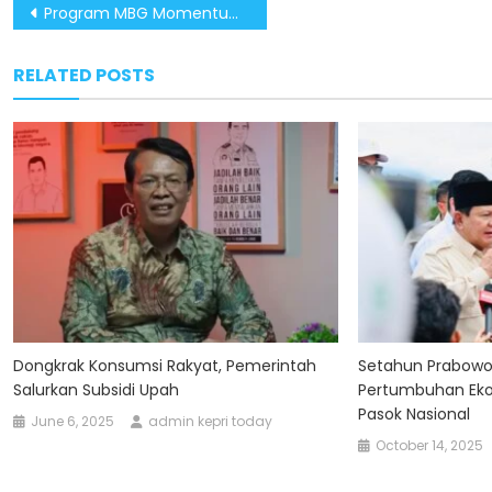
Post
Program MBG Momentum Percepat Pemerataan Ekonomi dan Kualitas Gizi di Wilayah Terpencil
navigation
RELATED POSTS
Dongkrak Konsumsi Rakyat, Pemerintah
Setahun Prabowo
Salurkan Subsidi Upah
Pertumbuhan Eko
Pasok Nasional
June 6, 2025
admin kepri today
October 14, 2025