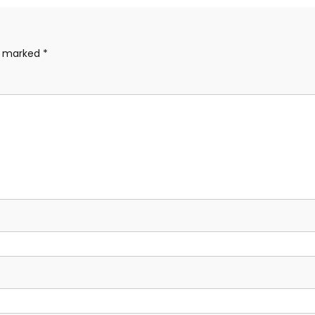
re marked
*