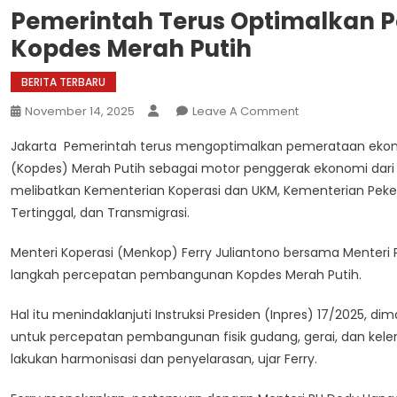
Pemerintah Terus Optimalkan 
Kopdes Merah Putih
BERITA TERBARU
On
November 14, 2025
Leave A Comment
Pemerintah
Jakarta  Pemerintah terus mengoptimalkan pemerataan eko
Terus
(Kopdes) Merah Putih sebagai motor penggerak ekonomi dari b
Optimalkan
melibatkan Kementerian Koperasi dan UKM, Kementerian Pe
Pemerataan
Tertinggal, dan Transmigrasi.
Ekonomi
Melalui
Menteri Koperasi (Menkop) Ferry Juliantono bersama Mente
Kopdes
Merah
langkah percepatan pembangunan Kopdes Merah Putih.
Putih
Hal itu menindaklanjuti Instruksi Presiden (Inpres) 17/202
untuk percepatan pembangunan fisik gudang, gerai, dan kelen
lakukan harmonisasi dan penyelarasan, ujar Ferry.