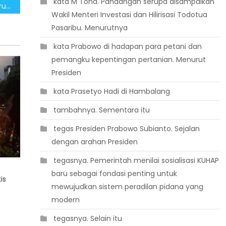
 kata M Toha. Pandangan serupa disampaikan
Pemerataan Ekonomi Terus Tumbuh melalui Kopdes Merah Putih
Wakil Menteri Investasi dan Hilirisasi Todotua
Pasaribu. Menurutnya
 kata Prabowo di hadapan para petani dan
pemangku kepentingan pertanian. Menurut
Presiden
 kata Prasetyo Hadi di Hambalang
 tambahnya. Sementara itu
 tegas Presiden Prabowo Subianto. Sejalan
dengan arahan Presiden
 tegasnya. Pemerintah menilai sosialisasi KUHAP
baru sebagai fondasi penting untuk
is
mewujudkan sistem peradilan pidana yang
modern
 tegasnya. Selain itu