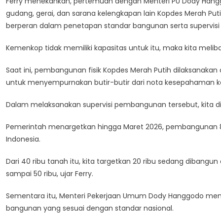
Ferry menekankan, pertemuan dengan Menteri PU Dody Han
gudang, gerai, dan sarana kelengkapan lain Kopdes Merah Puti
berperan dalam penetapan standar bangunan serta supervisi 
Kemenkop tidak memiliki kapasitas untuk itu, maka kita melib
Saat ini, pembangunan fisik Kopdes Merah Putih dilaksanakan 
untuk menyempurnakan butir-butir dari nota kesepahaman k
Dalam melaksanakan supervisi pembangunan tersebut, kita di
Pemerintah menargetkan hingga Maret 2026, pembangunan 80 r
Indonesia.
Dari 40 ribu tanah itu, kita targetkan 20 ribu sedang diban
sampai 50 ribu, ujar Ferry.
Sementara itu, Menteri Pekerjaan Umum Dody Hanggodo men
bangunan yang sesuai dengan standar nasional.