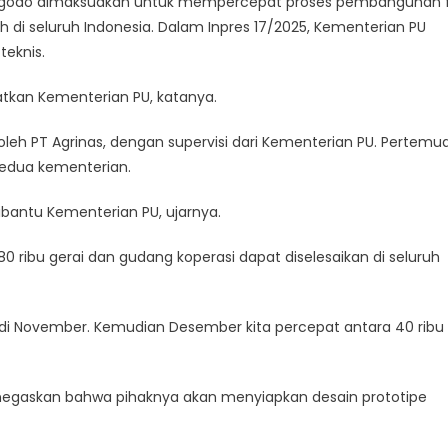
ggodo dimaksudkan untuk mempercepat proses pembangunan fi
h di seluruh Indonesia. Dalam Inpres 17/2025, Kementerian PU
teknis.
atkan Kementerian PU, katanya.
oleh PT Agrinas, dengan supervisi dari Kementerian PU. Pertemua
edua kementerian.
bantu Kementerian PU, ujarnya.
ibu gerai dan gudang koperasi dapat diselesaikan di seluruh
gun di November. Kemudian Desember kita percepat antara 40 ribu
egaskan bahwa pihaknya akan menyiapkan desain prototipe