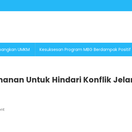
embangkan UMKM
Kesuksesan Program MBG Berdampak Positif
nan Untuk Hindari Konflik Jel
On
nt
Pemerintah
Tingkatkan
Pengamanan