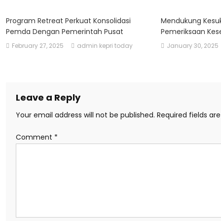
Program Retreat Perkuat Konsolidasi
Mendukung Kesu
Pemda Dengan Pemerintah Pusat
Pemeriksaan Kese
February 27, 2025
admin kepri today
January 30, 2025
Leave a Reply
Your email address will not be published.
Required fields a
Comment
*