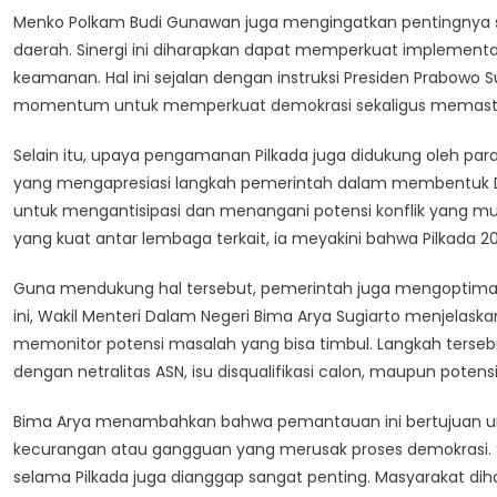
Menko Polkam Budi Gunawan juga mengingatkan pentingnya siner
daerah. Sinergi ini diharapkan dapat memperkuat implement
keamanan. Hal ini sejalan dengan instruksi Presiden Prabowo
momentum untuk memperkuat demokrasi sekaligus memastikan 
Selain itu, upaya pengamanan Pilkada juga didukung oleh para a
yang mengapresiasi langkah pemerintah dalam membentuk Des
untuk mengantisipasi dan menangani potensi konflik yang mu
yang kuat antar lembaga terkait, ia meyakini bahwa Pilkada 202
Guna mendukung hal tersebut, pemerintah juga mengoptimalk
ini, Wakil Menteri Dalam Negeri Bima Arya Sugiarto menjelas
memonitor potensi masalah yang bisa timbul. Langkah tersebut
dengan netralitas ASN, isu disqualifikasi calon, maupun poten
Bima Arya menambahkan bahwa pemantauan ini bertujuan unt
kecurangan atau gangguan yang merusak proses demokrasi. S
selama Pilkada juga dianggap sangat penting. Masyarakat di