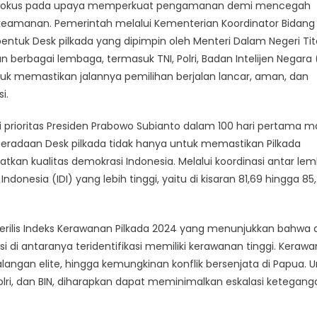
kin fokus pada upaya memperkuat pengamanan demi mencegah
Untuk
n keamanan. Pemerintah melalui Kementerian Koordinator Bidang
Hindari
tuk Desk pilkada yang dipimpin oleh Menteri Dalam Negeri Tit
Konflik
 berbagai lembaga, termasuk TNI, Polri, Badan Intelijen Negara (
Jelang
Pilkada
tuk memastikan jalannya pemilihan berjalan lancar, aman, dan
2024
i.
 prioritas Presiden Prabowo Subianto dalam 100 hari pertama m
radaan Desk pilkada tidak hanya untuk memastikan Pilkada
tkan kualitas demokrasi Indonesia. Melalui koordinasi antar le
onesia (IDI) yang lebih tinggi, yaitu di kisaran 81,69 hingga 85
h merilis Indeks Kerawanan Pilkada 2024 yang menunjukkan bahwa 
si di antaranya teridentifikasi memiliki kerawanan tinggi. Keraw
kalangan elite, hingga kemungkinan konflik bersenjata di Papua. 
 Polri, dan BIN, diharapkan dapat meminimalkan eskalasi ketegang