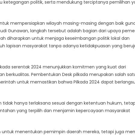
 ketegangan politik, serta mendukung terciptanya pemilihan 
 untuk mempersiapkan wilayah masing-masing dengan baik gun
Budi Gunawan, langkah tersebut adalah bagian dari upaya peme
aerah diharapkan untuk menjaga keseimbangan politik lokal dan
ruh lapisan masyarakat tanpa adanya ketidakpuasan yang beru
kada serentak 2024 menunjukkan komitmen yang kuat dari
n berkualitas. Pembentukan Desk pilkada merupakan salah sat
emerintah untuk memastikan bahwa Pilkada 2024 dapat berlangs
 tidak hanya terlaksana sesuai dengan ketentuan hukum, tetap
intahan yang terpilih dan menjamin kepercayaan masyarakat
ih untuk menentukan pemimpin daerah mereka, tetapi juga men