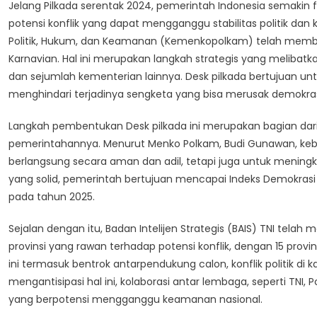
Jelang Pilkada serentak 2024, pemerintah Indonesia sema
potensi konflik yang dapat mengganggu stabilitas politik da
Politik, Hukum, dan Keamanan (Kemenkopolkam) telah memben
Karnavian. Hal ini merupakan langkah strategis yang melibatkan
dan sejumlah kementerian lainnya. Desk pilkada bertujuan un
menghindari terjadinya sengketa yang bisa merusak demokras
Langkah pembentukan Desk pilkada ini merupakan bagian dari
pemerintahannya. Menurut Menko Polkam, Budi Gunawan, kebe
berlangsung secara aman dan adil, tetapi juga untuk meningka
yang solid, pemerintah bertujuan mencapai Indeks Demokrasi Ind
pada tahun 2025.
Sejalan dengan itu, Badan Intelijen Strategis (BAIS) TNI tela
provinsi yang rawan terhadap potensi konflik, dengan 15 provin
ini termasuk bentrok antarpendukung calon, konflik politik di 
mengantisipasi hal ini, kolaborasi antar lembaga, seperti TNI,
yang berpotensi mengganggu keamanan nasional.