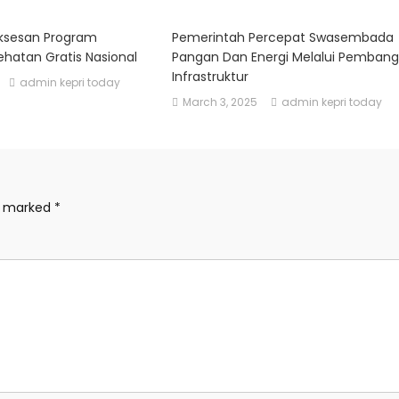
ksesan Program
Pemerintah Percepat Swasembada
hatan Gratis Nasional
Pangan Dan Energi Melalui Pemban
Infrastruktur
admin kepri today
March 3, 2025
admin kepri today
re marked
*