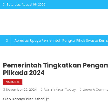
Skip
Saturday, August 08, 2026
to
content
Apresiasi Upaya Pemerintah Rangkul Pihak Swasta K
Pemerintah Tingkatkan Pengama
Pilkada 2024
NASIONAL
Admin Kepri Today
November 20, 2024
Leave A Comme
Oleh: Kanaya Putri Ashari )*