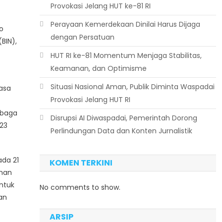
Provokasi Jelang HUT ke-81 RI
Perayaan Kemerdekaan Dinilai Harus Dijaga
o
dengan Persatuan
BIN),
HUT RI ke-81 Momentum Menjaga Stabilitas,
Keamanan, dan Optimisme
Situasi Nasional Aman, Publik Diminta Waspadai
asa
Provokasi Jelang HUT RI
mbaga
Disrupsi AI Diwaspadai, Pemerintah Dorong
,23
Perlindungan Data dan Konten Jurnalistik
ada 21
KOMEN TERKINI
anan
Untuk
No comments to show.
an
ARSIP