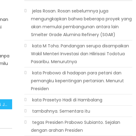
 jelas Rosan. Rosan sebelumnya juga
mengungkapkan bahwa beberapa proyek yang
anan
akan memulai pembangunan antara lain
i
Smelter Grade Alumina Refinery (SGAR)
 kata M Toha. Pandangan serupa disampaikan
Wakil Menteri Investasi dan Hilirisasi Todotua
tanpa
Pasaribu. Menurutnya
milu
 kata Prabowo di hadapan para petani dan
pemangku kepentingan pertanian. Menurut
Presiden
 kata Prasetyo Hadi di Hambalang
Pilkada Berintegritas 2024 Jadi Momentum Perubahan Ke Arah Positif
 tambahnya. Sementara itu
 tegas Presiden Prabowo Subianto. Sejalan
dengan arahan Presiden