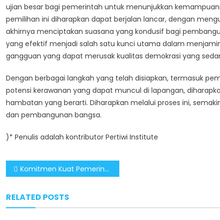
ujian besar bagi pemerintah untuk menunjukkan kemampuann
pemilihan ini diharapkan dapat berjalan lancar, dengan mengu
akhirnya menciptakan suasana yang kondusif bagi pembangun
yang efektif menjadi salah satu kunci utama dalam menjamin 
gangguan yang dapat merusak kualitas demokrasi yang sedan
Dengan berbagai langkah yang telah disiapkan, termasuk pe
potensi kerawanan yang dapat muncul di lapangan, diharapka
hambatan yang berarti. Diharapkan melalui proses ini, semak
dan pembangunan bangsa.
)* Penulis adalah kontributor Pertiwi Institute
Post
Komitmen Kuat Pemerintahan Prabowo-Gibran Wujudkan IKN Penuh Infrastruktur Modern
navigation
RELATED POSTS