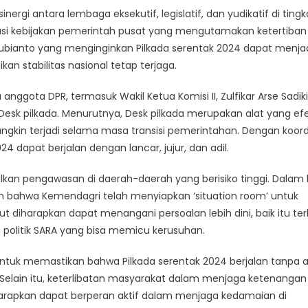
gi antara lembaga eksekutif, legislatif, dan yudikatif di tingk
asi kebijakan pemerintah pusat yang mengutamakan ketertiban
 Subianto yang menginginkan Pilkada serentak 2024 dapat menja
stabilitas nasional tetap terjaga.
nggota DPR, termasuk Wakil Ketua Komisi II, Zulfikar Arse Sadiki
k pilkada. Menurutnya, Desk pilkada merupakan alat yang efe
ngkin terjadi selama masa transisi pemerintahan. Dengan koord
4 dapat berjalan dengan lancar, jujur, dan adil.
an pengawasan di daerah-daerah yang berisiko tinggi. Dalam 
kan bahwa Kemendagri telah menyiapkan ‘situation room’ untuk
 diharapkan dapat menangani persoalan lebih dini, baik itu ter
si politik SARA yang bisa memicu kerusuhan.
uk memastikan bahwa Pilkada serentak 2024 berjalan tanpa 
elain itu, keterlibatan masyarakat dalam menjaga ketenangan
harapkan dapat berperan aktif dalam menjaga kedamaian di