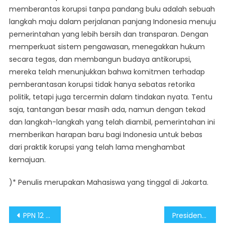
memberantas korupsi tanpa pandang bulu adalah sebuah
langkah maju dalam perjalanan panjang Indonesia menuju
pemerintahan yang lebih bersih dan transparan. Dengan
memperkuat sistem pengawasan, menegakkan hukum
secara tegas, dan membangun budaya antikorupsi,
mereka telah menunjukkan bahwa komitmen terhadap
pemberantasan korupsi tidak hanya sebatas retorika
politik, tetapi juga tercermin dalam tindakan nyata. Tentu
saja, tantangan besar masih ada, namun dengan tekad
dan langkah-langkah yang telah diambil, pemerintahan ini
memberikan harapan baru bagi Indonesia untuk bebas
dari praktik korupsi yang telah lama menghambat
kemajuan.
)* Penulis merupakan Mahasiswa yang tinggal di Jakarta.
Continue
Post
PPN 12 Persen Sudah Sesuai UU Guna Tingkatkan Penerimaan Negara
Presiden Prabowo Wujudkan Transformasi Tata Kelola Keuangan Guna Cegah Korupsi