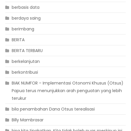
berbasis data
berdaya saing
berimbang
BERITA
BERITA TERBARU
berkelanjutan
berkontribusi
BIAK NUMFOR – Implementasi Otonomi Khusus (Otsus)
Papua terus menunjukkan arah penguatan yang lebih
terukur
bila penambahan Dana Otsus terealisasi
Billy Mambrasar
bisa kita tingkatkan. Kita tidak boleh puas meskipun ini