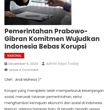
Pemerintahan Prabowo-
Gibran Komitmen Wujudkan
Indonesia Bebas Korupsi
NASIONAL
Admin Kepri Today
December 5, 2024
On
Leave A Comment
Pemerintahan
Oleh : Andi Mahesa )*
Prabowo-
Gibran
Korupsi yang merajalela telah memperburuk kesenjangan
Komitmen
sosial, merusak tatanan pemerintahan, serta
Wujudkan
menghambat kemajuan ekonomi dan sosial di Indonesia.
Indonesia
Namun, adanya harapan baru di tengah-tengah upaya
Bebas