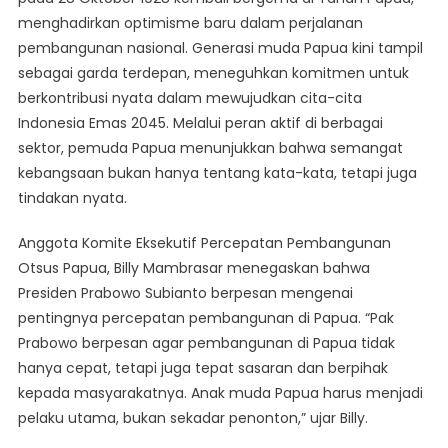
Jadi
menghadirkan optimisme baru dalam perjalanan
Garda
pembangunan nasional. Generasi muda Papua kini tampil
Terdepan
Pembangunan
sebagai garda terdepan, meneguhkan komitmen untuk
Nasional
berkontribusi nyata dalam mewujudkan cita-cita
Menuju
Indonesia Emas 2045. Melalui peran aktif di berbagai
Indonesia
sektor, pemuda Papua menunjukkan bahwa semangat
Emas
kebangsaan bukan hanya tentang kata-kata, tetapi juga
tindakan nyata.
Anggota Komite Eksekutif Percepatan Pembangunan
Otsus Papua, Billy Mambrasar menegaskan bahwa
Presiden Prabowo Subianto berpesan mengenai
pentingnya percepatan pembangunan di Papua. “Pak
Prabowo berpesan agar pembangunan di Papua tidak
hanya cepat, tetapi juga tepat sasaran dan berpihak
kepada masyarakatnya. Anak muda Papua harus menjadi
pelaku utama, bukan sekadar penonton,” ujar Billy.