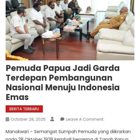
Pemuda Papua Jadi Garda
Terdepan Pembangunan
Nasional Menuju Indonesia
Emas
BERITA TERBARU
On
October 28, 2025
Leave A Comment
Pemuda
Manokwari – Semangat Sumpah Pemuda yang diikrarkan
Papua
pada 28 Oktober 1928 kembali bergema di Tanah Papua,