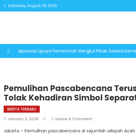
Skip
Saturday, August 08, 2026
to
content
Apresiasi Upaya Pemerintah Rangkul Pihak Swasta K
Pemulihan Pascabencana Terus
Tolak Kehadiran Simbol Separa
BERITA TERBARU
On
January 3, 2026
Leave A Comment
Pemulihan
Jakarta – Pemulihan pascabencana di sejumlah wilayah Aceh 
Pascabencana