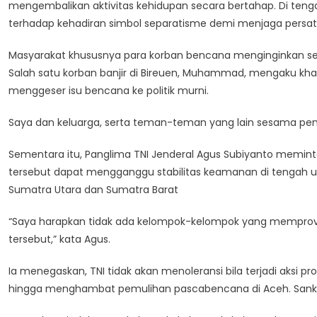
mengembalikan aktivitas kehidupan secara bertahap. Di ten
Terus
terhadap kehadiran simbol separatisme demi menjaga persatu
Berlangsung,
Warga
Masyarakat khususnya para korban bencana menginginkan s
Sepakat
Salah satu korban banjir di Bireuen, Muhammad, mengaku kha
Tolak
Kehadiran
menggeser isu bencana ke politik murni.
Simbol
Saya dan keluarga, serta teman-teman yang lain sesama peng
Separatisme
Di
Sementara itu, Panglima TNI Jenderal Agus Subiyanto meminta
Aceh
tersebut dapat mengganggu stabilitas keamanan di tengah 
Sumatra Utara dan Sumatra Barat
“Saya harapkan tidak ada kelompok-kelompok yang mempro
tersebut,” kata Agus.
Ia menegaskan, TNI tidak akan menoleransi bila terjadi aksi
hingga menghambat pemulihan pascabencana di Aceh. Sanksi te