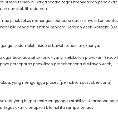
gah proses tersebut, warga secara tegas menyatakan penolakan
an dan stabilitas daerah.
emua pihak fokus menangani bencana dan menyalurkan bantu
watir bila kehadiran simbol bendera Gerakan Aceh Merdeka (G
ungsi, sudah lelah hidup di bawah tenda, ungkapnya.
 agar tidak ada pihak-pihak yang melakukan provokasi. Sebab 
upaya percepatan pemulihan pascabencana di wilayah Aceh,
vokasi, yang menganggu proses (pemulihan pascabencana)
 provokatif yang berpotensi mengganggu stabilitas keamanan neg
gas akan diterapkan bila hal itu sampai terjadi.