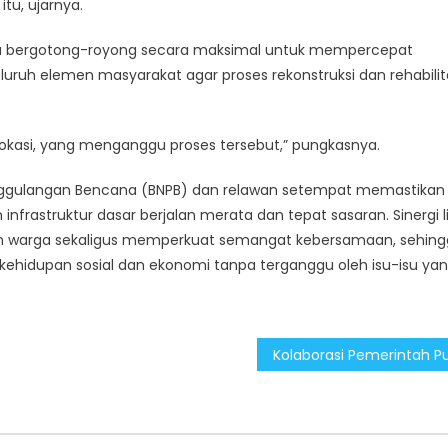
u, ujarnya.
ga bergotong-royong secara maksimal untuk mempercepat
ruh elemen masyarakat agar proses rekonstruksi dan rehabilit
kasi, yang menganggu proses tersebut,” pungkasnya.
anggulangan Bencana (BNPB) dan relawan setempat memastikan
 infrastruktur dasar berjalan merata dan tepat sasaran. Sinergi l
aan warga sekaligus memperkuat semangat kebersamaan, sehin
kehidupan sosial dan ekonomi tanpa terganggu oleh isu-isu ya