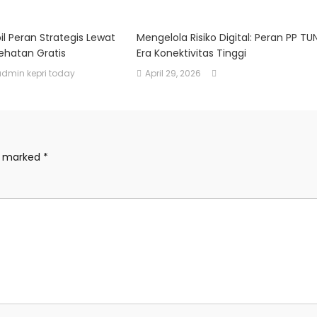
l Peran Strategis Lewat
Mengelola Risiko Digital: Peran PP TU
ehatan Gratis
Era Konektivitas Tinggi
admin kepri today
April 29, 2026
re marked
*