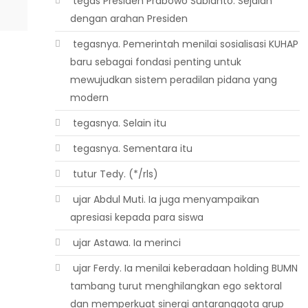
 tegas Presiden Prabowo Subianto. Sejalan
dengan arahan Presiden
 tegasnya. Pemerintah menilai sosialisasi KUHAP
baru sebagai fondasi penting untuk
mewujudkan sistem peradilan pidana yang
modern
 tegasnya. Selain itu
 tegasnya. Sementara itu
 tutur Tedy. (*/rls)
 ujar Abdul Muti. Ia juga menyampaikan
apresiasi kepada para siswa
 ujar Astawa. Ia merinci
 ujar Ferdy. Ia menilai keberadaan holding BUMN
tambang turut menghilangkan ego sektoral
dan memperkuat sinergi antaranggota grup