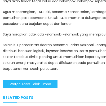
Saya akan tindak tegas kalua ada kelompok-kelompok seperti it
Agus menerangkan, TNI, Polri, bersama Kementerian/Lemba
pemulihan pascabencana. Untuk itu, ia meminta dukungan selu
pascabencana berjalan cepat dan lancar.
Saya harapkan tidak ada kelompok-kelompok yang memprovo
Selain itu, pemerintah daerah bersama Badan Nasional Pen
distribusi bantuan logistik, layanan kesehatan, serta pemulihan
sektor tersebut dinilai penting untuk memulihkan kepercay
seluruh energi masyarakat dapat difokuskan pada pemulihan 
berpotensi memecah persatuan.
Post
Warga Aceh Tolak Simbol Separatis Hambat Upaya Pemulihan Pascabencana
navigation
RELATED POSTS