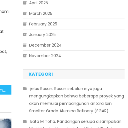
April 2025
onomi
March 2025
February 2025
at
January 2025
December 2024
pat,
November 2024
KATEGORI
 jelas Rosan. Rosan sebelumnya juga
Pemerintah Percepat Pemulihan Infrastruktur Pascabanjir di Sumatera, Akses Jalan Utama Mulai Normal
mengungkapkan bahwa beberapa proyek yang
akan memulai pembangunan antara lain
Smelter Grade Alumina Refinery (SGAR)
 kata M Toha. Pandangan serupa disampaikan