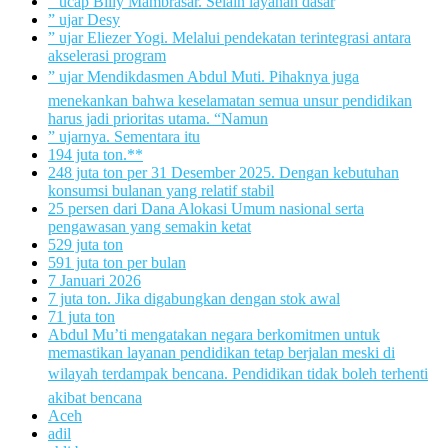
” ucap Billy Mambrasar. Selain layanan dasar
” ujar Desy
” ujar Eliezer Yogi. Melalui pendekatan terintegrasi antara
akselerasi program
” ujar Mendikdasmen Abdul Muti. Pihaknya juga
menekankan bahwa keselamatan semua unsur pendidikan
harus jadi prioritas utama. “Namun
” ujarnya. Sementara itu
194 juta ton.**
248 juta ton per 31 Desember 2025. Dengan kebutuhan
konsumsi bulanan yang relatif stabil
25 persen dari Dana Alokasi Umum nasional serta
pengawasan yang semakin ketat
529 juta ton
591 juta ton per bulan
7 Januari 2026
7 juta ton. Jika digabungkan dengan stok awal
71 juta ton
Abdul Mu’ti mengatakan negara berkomitmen untuk
memastikan layanan pendidikan tetap berjalan meski di
wilayah terdampak bencana. Pendidikan tidak boleh terhenti
akibat bencana
Aceh
adil