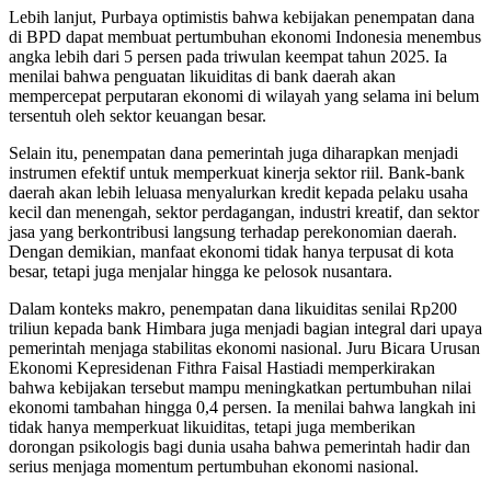
Lebih lanjut, Purbaya optimistis bahwa kebijakan penempatan dana
di BPD dapat membuat pertumbuhan ekonomi Indonesia menembus
angka lebih dari 5 persen pada triwulan keempat tahun 2025. Ia
menilai bahwa penguatan likuiditas di bank daerah akan
mempercepat perputaran ekonomi di wilayah yang selama ini belum
tersentuh oleh sektor keuangan besar.
Selain itu, penempatan dana pemerintah juga diharapkan menjadi
instrumen efektif untuk memperkuat kinerja sektor riil. Bank-bank
daerah akan lebih leluasa menyalurkan kredit kepada pelaku usaha
kecil dan menengah, sektor perdagangan, industri kreatif, dan sektor
jasa yang berkontribusi langsung terhadap perekonomian daerah.
Dengan demikian, manfaat ekonomi tidak hanya terpusat di kota
besar, tetapi juga menjalar hingga ke pelosok nusantara.
Dalam konteks makro, penempatan dana likuiditas senilai Rp200
triliun kepada bank Himbara juga menjadi bagian integral dari upaya
pemerintah menjaga stabilitas ekonomi nasional. Juru Bicara Urusan
Ekonomi Kepresidenan Fithra Faisal Hastiadi memperkirakan
bahwa kebijakan tersebut mampu meningkatkan pertumbuhan nilai
ekonomi tambahan hingga 0,4 persen. Ia menilai bahwa langkah ini
tidak hanya memperkuat likuiditas, tetapi juga memberikan
dorongan psikologis bagi dunia usaha bahwa pemerintah hadir dan
serius menjaga momentum pertumbuhan ekonomi nasional.