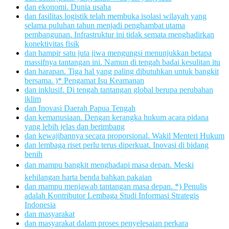
dan ekonomi. Dunia usaha
dan fasilitas logistik telah membuka isolasi wilayah yang
selama puluhan tahun menjadi penghambat utama
pembangunan. Infrastruktur ini tidak semata menghadirkan
konektivitas fisik
dan hampir satu juta jiwa mengungsi menunjukkan betapa
massifnya tantangan ini. Namun di tengah badai kesulitan itu
dan harapan. Tiga hal yang paling dibutuhkan untuk bangkit
bersama. )* Pengamat Isu Keamanan
dan inklusif. Di tengah tantangan global berupa perubahan
iklim
dan Inovasi Daerah Papua Tengah
dan kemanusiaan. Dengan kerangka hukum acara pidana
yang lebih jelas dan berimbang
dan kewajibannya secara proporsional. Wakil Menteri Hukum
dan lembaga riset perlu terus diperkuat. Inovasi di bidang
benih
dan mampu bangkit menghadapi masa depan. Meski
kehilangan harta benda bahkan pakaian
dan mampu menjawab tantangan masa depan. *) Penulis
adalah Kontributor Lembaga Studi Informasi Strategis
Indonesia
dan masyarakat
dan masyarakat dalam proses penyelesaian perkara