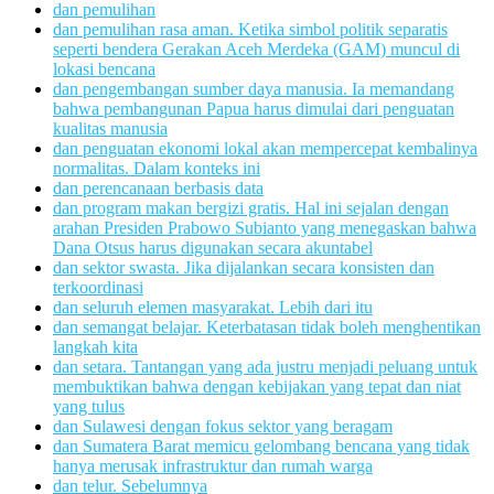
dan pemulihan
dan pemulihan rasa aman. Ketika simbol politik separatis
seperti bendera Gerakan Aceh Merdeka (GAM) muncul di
lokasi bencana
dan pengembangan sumber daya manusia. Ia memandang
bahwa pembangunan Papua harus dimulai dari penguatan
kualitas manusia
dan penguatan ekonomi lokal akan mempercepat kembalinya
normalitas. Dalam konteks ini
dan perencanaan berbasis data
dan program makan bergizi gratis. Hal ini sejalan dengan
arahan Presiden Prabowo Subianto yang menegaskan bahwa
Dana Otsus harus digunakan secara akuntabel
dan sektor swasta. Jika dijalankan secara konsisten dan
terkoordinasi
dan seluruh elemen masyarakat. Lebih dari itu
dan semangat belajar. Keterbatasan tidak boleh menghentikan
langkah kita
dan setara. Tantangan yang ada justru menjadi peluang untuk
membuktikan bahwa dengan kebijakan yang tepat dan niat
yang tulus
dan Sulawesi dengan fokus sektor yang beragam
dan Sumatera Barat memicu gelombang bencana yang tidak
hanya merusak infrastruktur dan rumah warga
dan telur. Sebelumnya