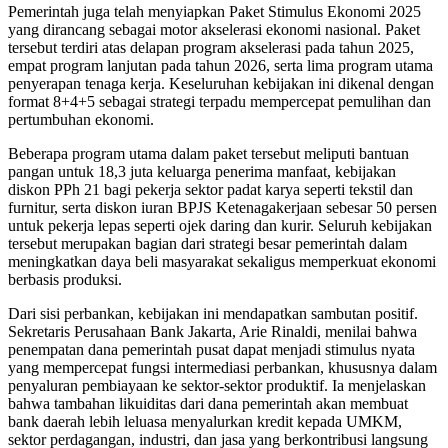
Pemerintah juga telah menyiapkan Paket Stimulus Ekonomi 2025
yang dirancang sebagai motor akselerasi ekonomi nasional. Paket
tersebut terdiri atas delapan program akselerasi pada tahun 2025,
empat program lanjutan pada tahun 2026, serta lima program utama
penyerapan tenaga kerja. Keseluruhan kebijakan ini dikenal dengan
format 8+4+5 sebagai strategi terpadu mempercepat pemulihan dan
pertumbuhan ekonomi.
Beberapa program utama dalam paket tersebut meliputi bantuan
pangan untuk 18,3 juta keluarga penerima manfaat, kebijakan
diskon PPh 21 bagi pekerja sektor padat karya seperti tekstil dan
furnitur, serta diskon iuran BPJS Ketenagakerjaan sebesar 50 persen
untuk pekerja lepas seperti ojek daring dan kurir. Seluruh kebijakan
tersebut merupakan bagian dari strategi besar pemerintah dalam
meningkatkan daya beli masyarakat sekaligus memperkuat ekonomi
berbasis produksi.
Dari sisi perbankan, kebijakan ini mendapatkan sambutan positif.
Sekretaris Perusahaan Bank Jakarta, Arie Rinaldi, menilai bahwa
penempatan dana pemerintah pusat dapat menjadi stimulus nyata
yang mempercepat fungsi intermediasi perbankan, khususnya dalam
penyaluran pembiayaan ke sektor-sektor produktif. Ia menjelaskan
bahwa tambahan likuiditas dari dana pemerintah akan membuat
bank daerah lebih leluasa menyalurkan kredit kepada UMKM,
sektor perdagangan, industri, dan jasa yang berkontribusi langsung