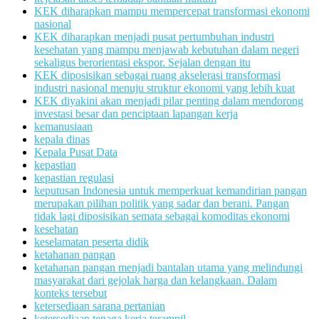
KEK diharapkan mampu mempercepat transformasi ekonomi
nasional
KEK diharapkan menjadi pusat pertumbuhan industri
kesehatan yang mampu menjawab kebutuhan dalam negeri
sekaligus berorientasi ekspor. Sejalan dengan itu
KEK diposisikan sebagai ruang akselerasi transformasi
industri nasional menuju struktur ekonomi yang lebih kuat
KEK diyakini akan menjadi pilar penting dalam mendorong
investasi besar dan penciptaan lapangan kerja
kemanusiaan
kepala dinas
Kepala Pusat Data
kepastian
kepastian regulasi
keputusan Indonesia untuk memperkuat kemandirian pangan
merupakan pilihan politik yang sadar dan berani. Pangan
tidak lagi diposisikan semata sebagai komoditas ekonomi
kesehatan
keselamatan peserta didik
ketahanan pangan
ketahanan pangan menjadi bantalan utama yang melindungi
masyarakat dari gejolak harga dan kelangkaan. Dalam
konteks tersebut
ketersediaan sarana pertanian
ketersediaan tenaga kerja terampil