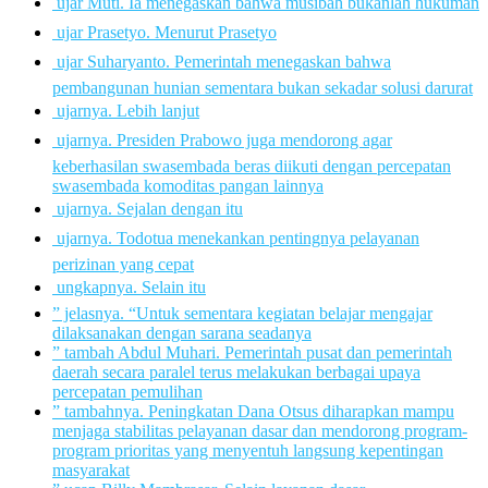
 ujar Muti. Ia menegaskan bahwa musibah bukanlah hukuman
 ujar Prasetyo. Menurut Prasetyo
 ujar Suharyanto. Pemerintah menegaskan bahwa
pembangunan hunian sementara bukan sekadar solusi darurat
 ujarnya. Lebih lanjut
 ujarnya. Presiden Prabowo juga mendorong agar
keberhasilan swasembada beras diikuti dengan percepatan
swasembada komoditas pangan lainnya
 ujarnya. Sejalan dengan itu
 ujarnya. Todotua menekankan pentingnya pelayanan
perizinan yang cepat
 ungkapnya. Selain itu
” jelasnya. “Untuk sementara kegiatan belajar mengajar
dilaksanakan dengan sarana seadanya
” tambah Abdul Muhari. Pemerintah pusat dan pemerintah
daerah secara paralel terus melakukan berbagai upaya
percepatan pemulihan
” tambahnya. Peningkatan Dana Otsus diharapkan mampu
menjaga stabilitas pelayanan dasar dan mendorong program-
program prioritas yang menyentuh langsung kepentingan
masyarakat