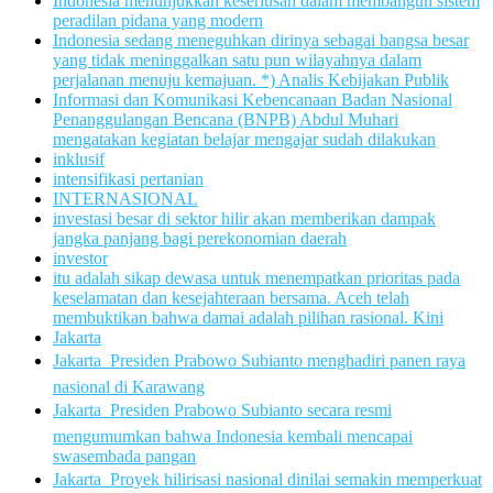
Indonesia menunjukkan keseriusan dalam membangun sistem
peradilan pidana yang modern
Indonesia sedang meneguhkan dirinya sebagai bangsa besar
yang tidak meninggalkan satu pun wilayahnya dalam
perjalanan menuju kemajuan. *) Analis Kebijakan Publik
Informasi dan Komunikasi Kebencanaan Badan Nasional
Penanggulangan Bencana (BNPB) Abdul Muhari
mengatakan kegiatan belajar mengajar sudah dilakukan
inklusif
intensifikasi pertanian
INTERNASIONAL
investasi besar di sektor hilir akan memberikan dampak
jangka panjang bagi perekonomian daerah
investor
itu adalah sikap dewasa untuk menempatkan prioritas pada
keselamatan dan kesejahteraan bersama. Aceh telah
membuktikan bahwa damai adalah pilihan rasional. Kini
Jakarta
Jakarta  Presiden Prabowo Subianto menghadiri panen raya
nasional di Karawang
Jakarta  Presiden Prabowo Subianto secara resmi
mengumumkan bahwa Indonesia kembali mencapai
swasembada pangan
Jakarta  Proyek hilirisasi nasional dinilai semakin memperkuat