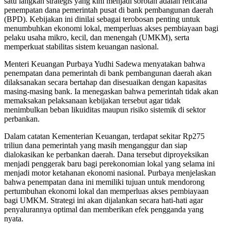
satu langkah strategis yang kini menjadi sorotan adalah rencana
penempatan dana pemerintah pusat di bank pembangunan daerah
(BPD). Kebijakan ini dinilai sebagai terobosan penting untuk
menumbuhkan ekonomi lokal, memperluas akses pembiayaan bagi
pelaku usaha mikro, kecil, dan menengah (UMKM), serta
memperkuat stabilitas sistem keuangan nasional.
Menteri Keuangan Purbaya Yudhi Sadewa menyatakan bahwa
penempatan dana pemerintah di bank pembangunan daerah akan
dilaksanakan secara bertahap dan disesuaikan dengan kapasitas
masing-masing bank. Ia menegaskan bahwa pemerintah tidak akan
memaksakan pelaksanaan kebijakan tersebut agar tidak
menimbulkan beban likuiditas maupun risiko sistemik di sektor
perbankan.
Dalam catatan Kementerian Keuangan, terdapat sekitar Rp275
triliun dana pemerintah yang masih menganggur dan siap
dialokasikan ke perbankan daerah. Dana tersebut diproyeksikan
menjadi penggerak baru bagi perekonomian lokal yang selama ini
menjadi motor ketahanan ekonomi nasional. Purbaya menjelaskan
bahwa penempatan dana ini memiliki tujuan untuk mendorong
pertumbuhan ekonomi lokal dan memperluas akses pembiayaan
bagi UMKM. Strategi ini akan dijalankan secara hati-hati agar
penyalurannya optimal dan memberikan efek pengganda yang
nyata.