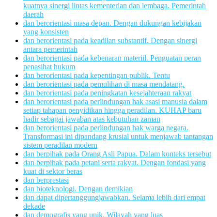
kuatnya sinergi lintas kementerian dan lembaga. Pemerintah
daerah
dan berorientasi masa depan. Dengan dukungan kebijakan
yang konsisten
dan berorientasi pada keadilan substantif. Dengan sinergi
antara pemerintah
dan berorientasi pada kebenaran materiil. Penguatan peran
penasihat hukum
dan berorientasi pada kepentingan publik. Tentu
dan berorientasi pada pemulihan di masa mendatang.
dan berorientasi pada peningkatan kesejahteraan rakyat
dan berorientasi pada perlindungan hak asasi manusia dalam
setiap tahapan penyidikan hingga peradilan. KUHAP baru
hadir sebagai jawaban atas kebutuhan zaman
dan berorientasi pada perlindungan hak warga negara.
Transformasi ini dipandang krusial untuk menjawab tantangan
sistem peradilan modern
dan berpihak pada Orang Asli Papua. Dalam konteks tersebut
dan berpihak pada petani serta rakyat. Dengan fondasi yang
kuat di sektor beras
dan berprestasi
dan bioteknologi. Dengan demikian
dan dapat dipertanggungjawabkan. Selama lebih dari empat
dekade
dan demografis yang unik. Wilayah yang luas