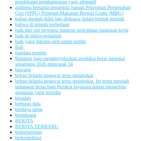
pendekatan pembangunan yang afirmatif
audiensi bersama pengelola Satuan Pelayanan Pemenuhan
Gizi (SPPG) Program Makanan Bergizi Gratis (MBG)
bahan mentah tidak lagi diekspor dalam bentuk mentah
bahwa di tengah perbedaan
baik dari sisi investasi maupun penciptaan lapangan kerja
baik di sektor pertanian
baik yang dikirim oleh partai politik
Bali
bandara perintis
Bapanas juga memproyeksikan produksi beras nasional
sepanjang 2026 mencapai 34
bawang
beban belanja pegawai terus meningkat
beban belanja pegawai terus meningkat. Ini tentu menjadi
tantangan besar bagi Pemkot Jayapura dalam mengelola
anggaran yang tersedia
beradab
berbasis data
berdaya saing
berimbang
BERITA
BERITA TERBARU
berkelanjutan
berkontribusi