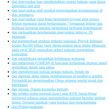
dan masyarakat luas membutuhkan sistem hukum yang dapat
diprediksi dan adil
dan masyarakat sipil sepakat menempatkan kemanusiaan di
atas segalanya
dan masyarakat yang tetap bergotong royong agar proses
belajar mengajar dapat berlangsung. “Semangat belajar dan
dedikasi bersama mampu melampaui berbagai keterbatasan
dan memastikan keselamatan masyarakat lainnya. Di
lapangan
dan memperkuat struktur industri nasional. Proyek hilirisasi
senilai Rp100 triliun yang direncanakan akan mulai dibangun
pada awal 2026 mencakup sektor industri pengolahan
komoditas
dan mendukung pemulihan kehidupan keluarga
dan menengah (UMKM) di kawasan terdampak dengan target
pemulihan dalam satu tahun
dan menghormati prinsip negara hukum. Selain itu
dan menjadi aktor utama pembangunan di tanahnya sendiri.
Perspektif ini menempatkan Otsus sebagai modal sosial dan
intelektual
dan merata. Dalam kerangka industri
dan pelaku usaha menjadi kunci agar KEK benar-benar
berfungsi sebagai pusat pertumbuhan industri bernilai tambah
tinggi. Dengan langkah yang terukur dan berkelanjutan
dan Pemasyarakatan