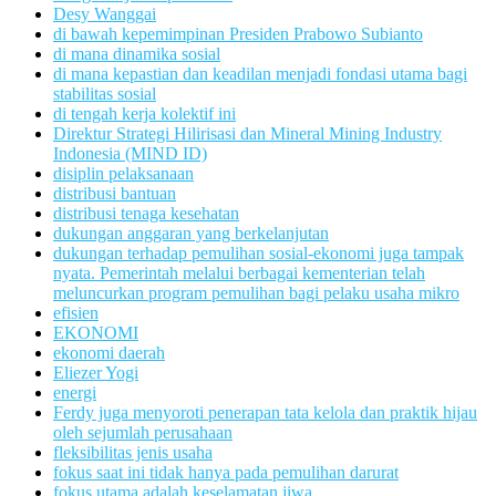
Desy Wanggai
di bawah kepemimpinan Presiden Prabowo Subianto
di mana dinamika sosial
di mana kepastian dan keadilan menjadi fondasi utama bagi
stabilitas sosial
di tengah kerja kolektif ini
Direktur Strategi Hilirisasi dan Mineral Mining Industry
Indonesia (MIND ID)
disiplin pelaksanaan
distribusi bantuan
distribusi tenaga kesehatan
dukungan anggaran yang berkelanjutan
dukungan terhadap pemulihan sosial-ekonomi juga tampak
nyata. Pemerintah melalui berbagai kementerian telah
meluncurkan program pemulihan bagi pelaku usaha mikro
efisien
EKONOMI
ekonomi daerah
Eliezer Yogi
energi
Ferdy juga menyoroti penerapan tata kelola dan praktik hijau
oleh sejumlah perusahaan
fleksibilitas jenis usaha
fokus saat ini tidak hanya pada pemulihan darurat
fokus utama adalah keselamatan jiwa