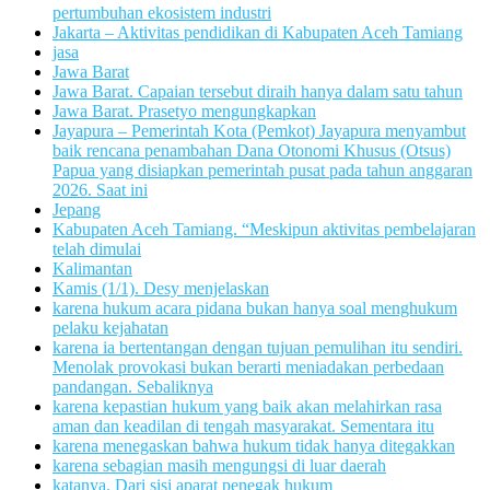
pertumbuhan ekosistem industri
Jakarta – Aktivitas pendidikan di Kabupaten Aceh Tamiang
jasa
Jawa Barat
Jawa Barat. Capaian tersebut diraih hanya dalam satu tahun
Jawa Barat. Prasetyo mengungkapkan
Jayapura – Pemerintah Kota (Pemkot) Jayapura menyambut
baik rencana penambahan Dana Otonomi Khusus (Otsus)
Papua yang disiapkan pemerintah pusat pada tahun anggaran
2026. Saat ini
Jepang
Kabupaten Aceh Tamiang. “Meskipun aktivitas pembelajaran
telah dimulai
Kalimantan
Kamis (1/1). Desy menjelaskan
karena hukum acara pidana bukan hanya soal menghukum
pelaku kejahatan
karena ia bertentangan dengan tujuan pemulihan itu sendiri.
Menolak provokasi bukan berarti meniadakan perbedaan
pandangan. Sebaliknya
karena kepastian hukum yang baik akan melahirkan rasa
aman dan keadilan di tengah masyarakat. Sementara itu
karena menegaskan bahwa hukum tidak hanya ditegakkan
karena sebagian masih mengungsi di luar daerah
katanya. Dari sisi aparat penegak hukum