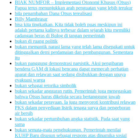
BIAK NUMFOR – Implementasi Otonomi Khusus (Otsus)
Papua terus menunjukkan arah penguatan yang lebih terukur
bila penambahan Dana Otsus terealisasi
Billy Mambrasar
bisa kita tingkatkan. Kita tidak boleh puas meskipun ini
adalah pertama kalinya terbesar dalam sejarah kita memiliki
cadangan beras di Bulog di tangan pemerintah
bukan di ruang politik
bukan memantik narasi lama yang telah lama disepakati untuk
ditinggalkan demi perdamaian dan pembangunan. Sementara
itu
bukan panggung demonstrasi narsistik. Aksi pengibaran
bendera GAM di lokasi bencana dapat memecah perhatian
aparat dan relawan saat sedang disibukkan dengan upaya
evakuasi warga
bukan sebagai retorika simbolik
bukan sekadar anggaran rutin. Pemerintah juga menegaskan
bahwa Otsus harus dikelola secara bertanggung jawab
bukan sekadar perayaan. Ia juga menyoroti kontribusi relawan
PKS dalam penyediaan listrik tenaga surya dan pengeboran
air bersih
bukan sekadar pertumbuhan angka statistik. Pada saat yang
sama
bukan semata-mata penghukuman. Pemerintah menilai
KUHP Baru disusun sebagai respons atas dinamika sosial