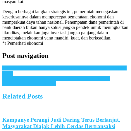
masyarakat.
Dengan berbagai langkah strategis ini, pemerintah menegaskan
keseriusannya dalam mempercepat pemerataan ekonomi dan
memperkuat daya tahan nasional. Penempatan dana pemerintah di
bank daerah bukan hanya solusi jangka pendek untuk meningkatkan
likuiditas, melainkan juga investasi jangka panjang dalam
menciptakan ekonomi yang mandiri, kuat, dan berkeadilan.
*) Pemerhati ekonomi
Post navigation
Pemerintah Kerahkan 5.000 Chef Berpengalaman Perkuat Program
MBG
Penempatan Dana Pemerintah di Bank Daerah Tingkatkan
Likuiditas Perbankan Daerah
Related Posts
Kampanye Perangi Judi Daring Terus Berlanjut,
Masyarakat Diajak Lebih Cerdas Bertransaksi