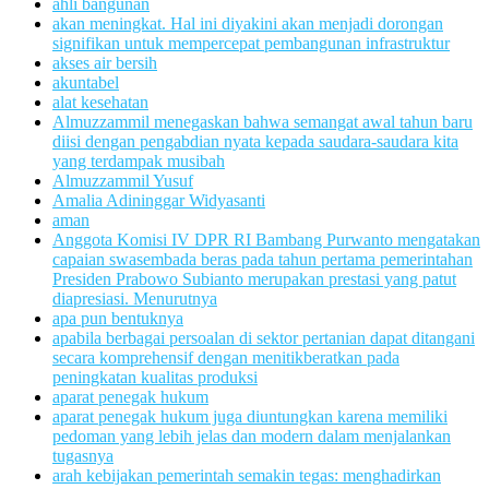
ahli bangunan
akan meningkat. Hal ini diyakini akan menjadi dorongan
signifikan untuk mempercepat pembangunan infrastruktur
akses air bersih
akuntabel
alat kesehatan
Almuzzammil menegaskan bahwa semangat awal tahun baru
diisi dengan pengabdian nyata kepada saudara-saudara kita
yang terdampak musibah
Almuzzammil Yusuf
Amalia Adininggar Widyasanti
aman
Anggota Komisi IV DPR RI Bambang Purwanto mengatakan
capaian swasembada beras pada tahun pertama pemerintahan
Presiden Prabowo Subianto merupakan prestasi yang patut
diapresiasi. Menurutnya
apa pun bentuknya
apabila berbagai persoalan di sektor pertanian dapat ditangani
secara komprehensif dengan menitikberatkan pada
peningkatan kualitas produksi
aparat penegak hukum
aparat penegak hukum juga diuntungkan karena memiliki
pedoman yang lebih jelas dan modern dalam menjalankan
tugasnya
arah kebijakan pemerintah semakin tegas: menghadirkan