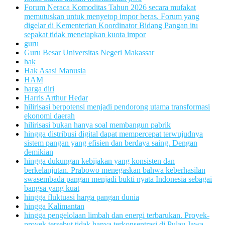
Forum Neraca Komoditas Tahun 2026 secara mufakat
memutuskan untuk menyetop impor beras. Forum yang
digelar di Kementerian Koordinator Bidang Pangan itu
sepakat tidak menetapkan kuota impor
guru
Guru Besar Universitas Negeri Makassar
hak
Hak Asasi Manusia
HAM
harga diri
Harris Arthur Hedar
hilirisasi berpotensi menjadi pendorong utama transformasi
ekonomi daerah
hilirisasi bukan hanya soal membangun pabrik
hingga distribusi digital dapat mempercepat terwujudnya
sistem pangan yang efisien dan berdaya saing. Dengan
demikian
hingga dukungan kebijakan yang konsisten dan
berkelanjutan. Prabowo menegaskan bahwa keberhasilan
swasembada pangan menjadi bukti nyata Indonesia sebagai
bangsa yang kuat
hingga fluktuasi harga pangan dunia
hingga Kalimantan
hingga pengelolaan limbah dan energi terbarukan. Proyek-
proyek tersebut tidak hanya terkonsentrasi di Pulau Jawa