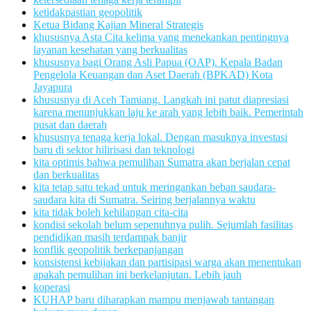
ketidakpastian geopolitik
Ketua Bidang Kajian Mineral Strategis
khususnya Asta Cita kelima yang menekankan pentingnya
layanan kesehatan yang berkualitas
khususnya bagi Orang Asli Papua (OAP). Kepala Badan
Pengelola Keuangan dan Aset Daerah (BPKAD) Kota
Jayapura
khususnya di Aceh Tamiang. Langkah ini patut diapresiasi
karena menunjukkan laju ke arah yang lebih baik. Pemerintah
pusat dan daerah
khususnya tenaga kerja lokal. Dengan masuknya investasi
baru di sektor hilirisasi dan teknologi
kita optimis bahwa pemulihan Sumatra akan berjalan cepat
dan berkualitas
kita tetap satu tekad untuk meringankan beban saudara-
saudara kita di Sumatra. Seiring berjalannya waktu
kita tidak boleh kehilangan cita-cita
kondisi sekolah belum sepenuhnya pulih. Sejumlah fasilitas
pendidikan masih terdampak banjir
konflik geopolitik berkepanjangan
konsistensi kebijakan dan partisipasi warga akan menentukan
apakah pemulihan ini berkelanjutan. Lebih jauh
koperasi
KUHAP baru diharapkan mampu menjawab tantangan