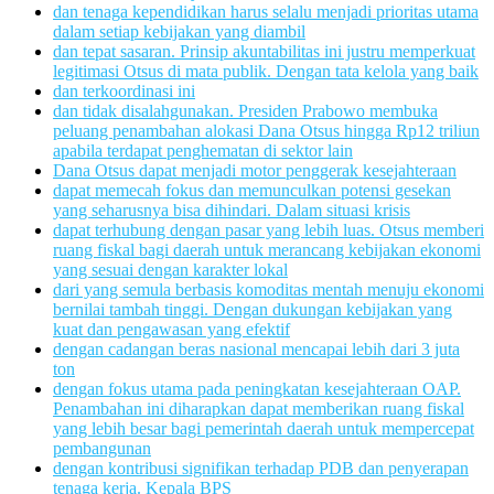
dan tenaga kependidikan harus selalu menjadi prioritas utama
dalam setiap kebijakan yang diambil
dan tepat sasaran. Prinsip akuntabilitas ini justru memperkuat
legitimasi Otsus di mata publik. Dengan tata kelola yang baik
dan terkoordinasi ini
dan tidak disalahgunakan. Presiden Prabowo membuka
peluang penambahan alokasi Dana Otsus hingga Rp12 triliun
apabila terdapat penghematan di sektor lain
Dana Otsus dapat menjadi motor penggerak kesejahteraan
dapat memecah fokus dan memunculkan potensi gesekan
yang seharusnya bisa dihindari. Dalam situasi krisis
dapat terhubung dengan pasar yang lebih luas. Otsus memberi
ruang fiskal bagi daerah untuk merancang kebijakan ekonomi
yang sesuai dengan karakter lokal
dari yang semula berbasis komoditas mentah menuju ekonomi
bernilai tambah tinggi. Dengan dukungan kebijakan yang
kuat dan pengawasan yang efektif
dengan cadangan beras nasional mencapai lebih dari 3 juta
ton
dengan fokus utama pada peningkatan kesejahteraan OAP.
Penambahan ini diharapkan dapat memberikan ruang fiskal
yang lebih besar bagi pemerintah daerah untuk mempercepat
pembangunan
dengan kontribusi signifikan terhadap PDB dan penyerapan
tenaga kerja. Kepala BPS