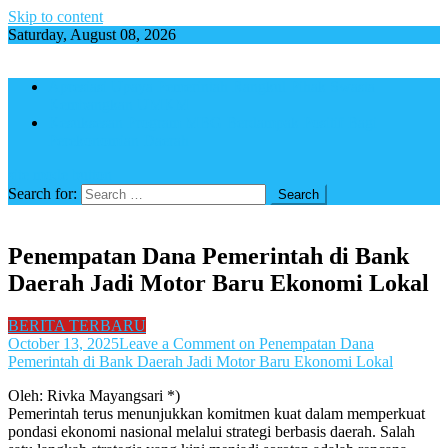
Skip to content
Saturday, August 08, 2026
Apresiasi Upaya Pemerintah Rangkul Pihak Swasta
Kembangkan UMKM
Kesuksesan Program MBG Berdampak Positif Bagi
Perekonomian Daerah
site mode button
Search for:
Penempatan Dana Pemerintah di Bank
Daerah Jadi Motor Baru Ekonomi Lokal
BERITA TERBARU
October 13, 2025
Leave a Comment
on Penempatan Dana
Pemerintah di Bank Daerah Jadi Motor Baru Ekonomi Lokal
Oleh: Rivka Mayangsari *)
Pemerintah terus menunjukkan komitmen kuat dalam memperkuat
pondasi ekonomi nasional melalui strategi berbasis daerah. Salah