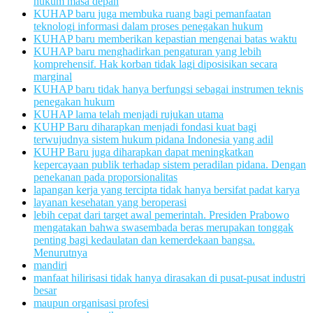
hukum masa depan
KUHAP baru juga membuka ruang bagi pemanfaatan
teknologi informasi dalam proses penegakan hukum
KUHAP baru memberikan kepastian mengenai batas waktu
KUHAP baru menghadirkan pengaturan yang lebih
komprehensif. Hak korban tidak lagi diposisikan secara
marginal
KUHAP baru tidak hanya berfungsi sebagai instrumen teknis
penegakan hukum
KUHAP lama telah menjadi rujukan utama
KUHP Baru diharapkan menjadi fondasi kuat bagi
terwujudnya sistem hukum pidana Indonesia yang adil
KUHP Baru juga diharapkan dapat meningkatkan
kepercayaan publik terhadap sistem peradilan pidana. Dengan
penekanan pada proporsionalitas
lapangan kerja yang tercipta tidak hanya bersifat padat karya
layanan kesehatan yang beroperasi
lebih cepat dari target awal pemerintah. Presiden Prabowo
mengatakan bahwa swasembada beras merupakan tonggak
penting bagi kedaulatan dan kemerdekaan bangsa.
Menurutnya
mandiri
manfaat hilirisasi tidak hanya dirasakan di pusat-pusat industri
besar
maupun organisasi profesi