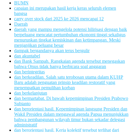
BUMN
capaian ini merupakan hasil kerja keras seluruh elemen
bangsa
carry over stock dari 2025 ke 2026 mencapai 12
Daerah
daerah yang mampu mengelola potensi hilirisasi dengan baik
berpeluang mencatat pertumbuhan ekonomi tinggi sekaligus
menurunkan tingkat kemiskinan dan ketimpangan. Meski
menjanjikan peluang besar
dampak bergandanya akan terus bergulir
dan akuntabel
dan Bank Sampah. Rangkaian agenda tersebut menegaskan
bahwa Otsus tidak hanya berbicara soal anggaran
dan berintegritas
dan berkeadilan. Salah satu terobosan utama dalam KUHP
Baru adalah penguatan prinsip keadilan restoratif yang
menempatkan pemulihan korban
dan berkelanjutan
dan bermartabat. Di bawah kepemimpinan Presiden Prabowo
Subianto
dan berorientasi hasil. Kepemimpinan langsung Presiden dan
Wakil Presiden dalam mengawal agenda Papua menunjukkan
bahwa pembangunan wilayah timur bukan sekadar delegasi
administratif
dan berorientasi hasil. Kerja kolektif tersebut terlihat dari