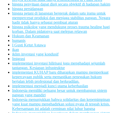
hingga penyitaan dapat diuji secara objektif di hadapan hakim
hingga persidangan
hingga petani di lapangan bergerak dalam satu irama untuk
mempercepat produksi dan menjaga stabilitas pangan. Negara
hadir tidak hanya sebagai pembuat aturan
hingga psikolog yang mendukung proses trauma healing bagi
korban. Dalam pidatonya saat melepas relawan
Hukum dan Keamanan
humanis
I Gusti Ketut Astawa
ikan
iklim investasi yang kondusif
Imigrasi
implementasi investasi hilirisasi juga menghadapi sejumlah
tantangan. Kesiapan infrastruktur
implementasi KUHAP baru diharapkan mampu memperkuat
kepercayaan publik serta memastikan penegakan hukum
berjalan lebih profesional dan berkeadilan.
implementasi menjadi kunci utama keberhasilan
Indonesia memiliki peluang besar untuk membangun sistem
pangan yang mandiri
Indonesia menunjukkan bahwa solidaritas dan kepemimpinan
yang kuat mampu menghadirkan solusi nyata di tengah krisis.
Kebersamaan ini adalah cerminan nilai luhur bangsa