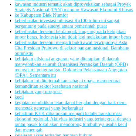
kawasan industri tematik akan diproyeksikan sebagai Proyek
Strategis Nasional (PSN) maupun Kawasan Ekonomi Khusus
ke Kabupaten Biak Numfor
keberhasilan investasi hilirisasi Rp100 triliun ini sangat
bergantung pada sinergi antara pemerintah pusat
keberhasilan tersebut berdampak langsung pada kebijakan
impor beras. Indonesia kini tidak lagi melakukan impor beras
keberhasilan tersebut menjadi bukti awal terwujudnya Asta
Cita Presiden Prabowo di sektor pangan nasional. Bambang
optimistis
kebijakan efisiensi anggaran yang diterapkan di daerah
menyebabkan seluruh Organisasi Perangkat Daerah (OPD)
mengalami pengurangan Dokumen Pelaksanaan Anggaran
(DPA). Sementara itu
kebijakan ini diterjemahkan sebagai upaya memperkuat
kemandirian sektor kesehatan nasional
kebijakan yang progresif
kecil
kegiatan pendidikan tetap dapat berjalan dengan baik demi
mencetak generasi yang berkarakter
kehadiran KEK diharapkan menjadi katalis transformasi
ekonomi regional. Aktivitas industri yang terintegrasi dengan
rantai pasok lokal akan mendorong tumbuhnya usaha kecil
dan menengah
kejelasan akses terhadap bantuan hukum