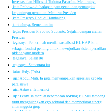
Investasi dan Hilirisasi Todotua Pasaribu. Menurutnya
 kata Prabowo di hadapan para petani dan pemangku
kepentingan pertanian. Menurut Presiden
 kata Prasetyo Hadi di Hambalang
 tambahnya. Sementara itu
 tegas Presiden Prabowo Subianto. Sejalan dengan arahan
Presiden
 tegasnya. Pemerintah menilai sosialisasi KUHAP baru
sebagai fondasi penting untuk mewujudkan sistem peradilan
pidana yang modern
 tegasnya. Selain itu
 tegasnya. Sementara itu
 tutur Tedy. (*/rls)
 ujar Abdul Muti. Ia juga menyampaikan apresiasi kepada
para siswa
 ujar Astawa. Ia merinci
 ujar Ferdy. Ia menilai keberadaan holding BUMN tambang
turut menghilangkan ego sektoral dan memperkuat sinergi
antaranggota grup