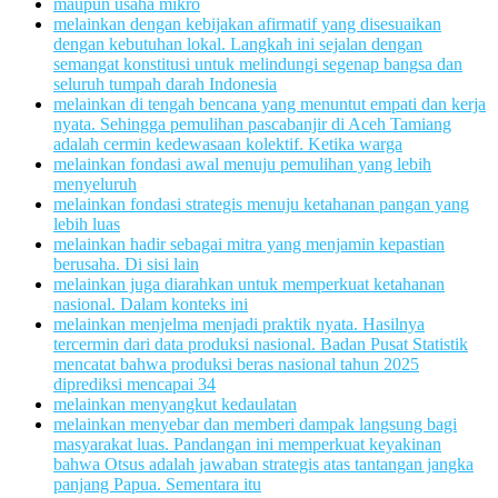
maupun usaha mikro
melainkan dengan kebijakan afirmatif yang disesuaikan
dengan kebutuhan lokal. Langkah ini sejalan dengan
semangat konstitusi untuk melindungi segenap bangsa dan
seluruh tumpah darah Indonesia
melainkan di tengah bencana yang menuntut empati dan kerja
nyata. Sehingga pemulihan pascabanjir di Aceh Tamiang
adalah cermin kedewasaan kolektif. Ketika warga
melainkan fondasi awal menuju pemulihan yang lebih
menyeluruh
melainkan fondasi strategis menuju ketahanan pangan yang
lebih luas
melainkan hadir sebagai mitra yang menjamin kepastian
berusaha. Di sisi lain
melainkan juga diarahkan untuk memperkuat ketahanan
nasional. Dalam konteks ini
melainkan menjelma menjadi praktik nyata. Hasilnya
tercermin dari data produksi nasional. Badan Pusat Statistik
mencatat bahwa produksi beras nasional tahun 2025
diprediksi mencapai 34
melainkan menyangkut kedaulatan
melainkan menyebar dan memberi dampak langsung bagi
masyarakat luas. Pandangan ini memperkuat keyakinan
bahwa Otsus adalah jawaban strategis atas tantangan jangka
panjang Papua. Sementara itu