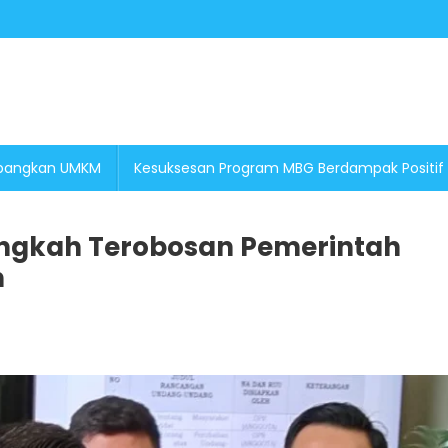
embangkan UMKM
Kesuksesan Program MBG Berdampak Positif
angkah Terobosan Pemerintah
h
On
Penerbitan
PP
38
Tahun