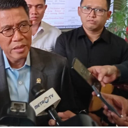
2025
Langkah
Terobosan
Pemerintah
Percepat
Pembangunan
Daerah