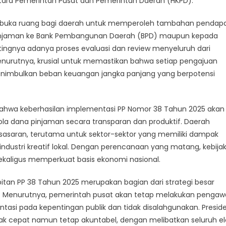
ara Pemerintah Pusat dan Pemerintah Daerah (HKPD).
buka ruang bagi daerah untuk memperoleh tambahan pendap
 pinjaman ke Bank Pembangunan Daerah (BPD) maupun kepada
ingnya adanya proses evaluasi dan review menyeluruh dari
menurutnya, krusial untuk memastikan bahwa setiap pengajuan
menimbulkan beban keuangan jangka panjang yang berpotensi
 bahwa keberhasilan implementasi PP Nomor 38 Tahun 2025 akan
 dana pinjaman secara transparan dan produktif. Daerah
asaran, terutama untuk sektor-sektor yang memiliki dampak
 industri kreatif lokal. Dengan perencanaan yang matang, kebijak
ekaligus memperkuat basis ekonomi nasional.
tan PP 38 Tahun 2025 merupakan bagian dari strategi besar
 Menurutnya, pemerintah pusat akan tetap melakukan penga
tasi pada kepentingan publik dan tidak disalahgunakan. Presid
 cepat namun tetap akuntabel, dengan melibatkan seluruh 