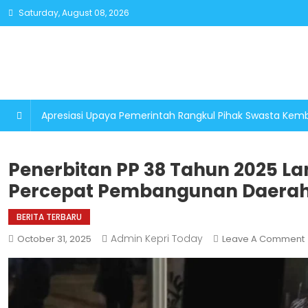
Skip
Saturday, August 08, 2026
to
content
Apresiasi Upaya Pemerintah Rangkul Pihak Swasta K
Penerbitan PP 38 Tahun 2025 L
Percepat Pembangunan Daera
BERITA TERBARU
Admin Kepri Today
October 31, 2025
Leave A Comment