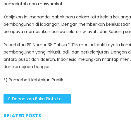
pemerintah dan masyarakat.
Kebijakan ini menandai babak baru dalam tata kelola keuanga
pembangunan di lapangan. Dengan memberikan keleluasaan 
berupaya memastikan bahwa seluruh wilayah, dari Sabang s
Penerbitan PP Nomor 38 Tahun 2025 menjadi bukti nyata k
pembangunan yang inklusif, adil, dan berkelanjutan. Dengan du
antara pusat dan daerah, Indonesia melangkah mantap menu
dan kemajuan bangsa.
*) Pemerhati Kebijakan Publik
Post
Danantara Buka Pintu Lebar Peluang Investasi Asing di Sektor Energi Terbarukan
navigation
RELATED POSTS