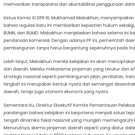
memastikan transparansi dan akuntabilitas penggunaan dana 
Ketua Komisi XI DPR RI, Mukhamad Misbakhun, menyampaikan ap
bahwa regulasi baru ini memberikan kepastian hukum sekali
BUMN, dan BUMD. Misbakhun menjelaskan bahwa selama ini ban
pendanaan komersial. Dengan adanya PP ini, pemerintah daera
pembangunan tanpa harus bergantung sepenuhnya pada transf
Lebih lanjut, Misbakhun menilai kebijakan ini akan mencipta
dan daerah. Melalui mekanisme pinjaman yang terukur dan efi
strategis nasional seperti pembangunan jalan, jembatan, tran
langkah ini merupakan bentuk nyata dari semangat desentrali
daerah, tetapi juga otonomi ekonomi yang nyata.
Sementara itu, Direktur Eksekutif Komite Pemantauan Pela
pandangan bahwa kebijakan ini berpotensi menjadi solusi t
tengah dinamika fiskal nasional yang mungkin memengaruhi b
Menurutnya, skema pinjaman daerah seperti yang diatur dal