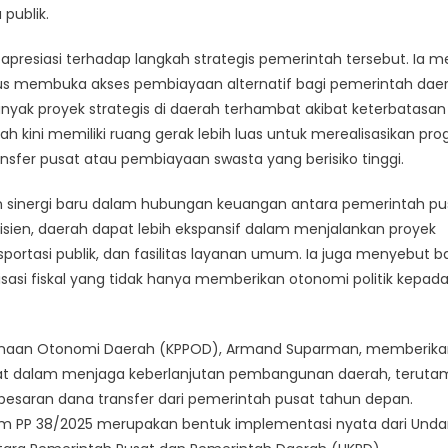
publik.
resiasi terhadap langkah strategis pemerintah tersebut. Ia me
gus membuka akses pembiayaan alternatif bagi pemerintah daer
yak proyek strategis di daerah terhambat akibat keterbatasan
h kini memiliki ruang gerak lebih luas untuk merealisasikan pr
er pusat atau pembiayaan swasta yang berisiko tinggi.
kan sinergi baru dalam hubungan keuangan antara pemerintah pu
sien, daerah dapat lebih ekspansif dalam menjalankan proyek
sportasi publik, dan fasilitas layanan umum. Ia juga menyebut 
sasi fiskal yang tidak hanya memberikan otonomi politik kepad
ksanaan Otonomi Daerah (KPPOD), Armand Suparman, memberik
epat dalam menjaga keberlanjutan pembangunan daerah, teruta
esaran dana transfer dari pemerintah pusat tahun depan.
am PP 38/2025 merupakan bentuk implementasi nyata dari Und