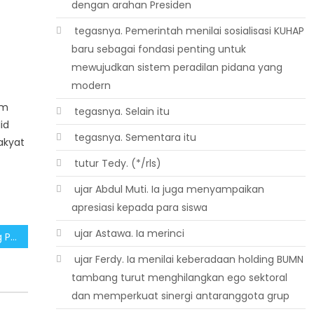
dengan arahan Presiden
 tegasnya. Pemerintah menilai sosialisasi KUHAP
baru sebagai fondasi penting untuk
mewujudkan sistem peradilan pidana yang
modern
em
 tegasnya. Selain itu
id
 tegasnya. Sementara itu
akyat
 tutur Tedy. (*/rls)
 ujar Abdul Muti. Ia juga menyampaikan
apresiasi kepada para siswa
 ujar Astawa. Ia merinci
PP 38 Tahun 2025 Dorong Proyek Strategis dan Perekonomian Daerah
 ujar Ferdy. Ia menilai keberadaan holding BUMN
tambang turut menghilangkan ego sektoral
dan memperkuat sinergi antaranggota grup