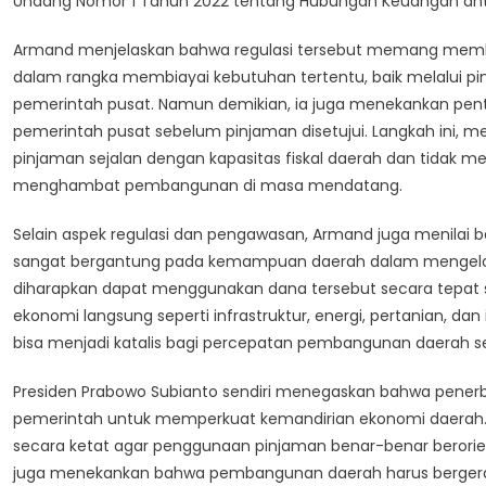
Undang Nomor 1 Tahun 2022 tentang Hubungan Keuangan ant
Armand menjelaskan bahwa regulasi tersebut memang mem
dalam rangka membiayai kebutuhan tertentu, baik melalui
pemerintah pusat. Namun demikian, ia juga menekankan pent
pemerintah pusat sebelum pinjaman disetujui. Langkah ini, 
pinjaman sejalan dengan kapasitas fiskal daerah dan tidak 
menghambat pembangunan di masa mendatang.
Selain aspek regulasi dan pengawasan, Armand juga menilai
sangat bergantung pada kemampuan daerah dalam mengelola
diharapkan dapat menggunakan dana tersebut secara tepat s
ekonomi langsung seperti infrastruktur, energi, pertanian, dan
bisa menjadi katalis bagi percepatan pembangunan daerah s
Presiden Prabowo Subianto sendiri menegaskan bahwa penerbi
pemerintah untuk memperkuat kemandirian ekonomi daerah.
secara ketat agar penggunaan pinjaman benar-benar berorien
juga menekankan bahwa pembangunan daerah harus bergerak