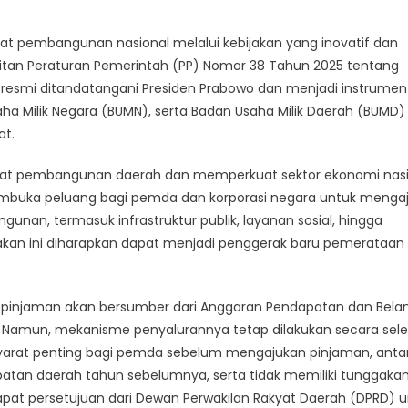
t pembangunan nasional melalui kebijakan yang inovatif dan
rbitan Peraturan Pemerintah (PP) Nomor 38 Tahun 2025 tentang
a resmi ditandatangani Presiden Prabowo dan menjadi instrumen
 Milik Negara (BUMN), serta Badan Usaha Milik Daerah (BUMD)
at.
cepat pembangunan daerah dan memperkuat sektor ekonomi nas
membuka peluang bagi pemda dan korporasi negara untuk menga
nan, termasuk infrastruktur publik, layanan sosial, hingga
kan ini diharapkan dapat menjadi penggerak baru pemerataan
 pinjaman akan bersumber dari Anggaran Pendapatan dan Belan
. Namun, mekanisme penyalurannya tetap dilakukan secara selek
arat penting bagi pemda sebelum mengajukan pinjaman, antar
apatan daerah tahun sebelumnya, serta tidak memiliki tunggaka
dapat persetujuan dari Dewan Perwakilan Rakyat Daerah (DPRD) 