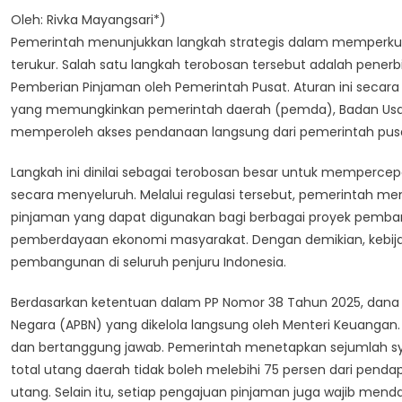
Oleh: Rivka Mayangsari*)
Pemerintah menunjukkan langkah strategis dalam memperkua
terukur. Salah satu langkah terobosan tersebut adalah pene
Pemberian Pinjaman oleh Pemerintah Pusat. Aturan ini secar
yang memungkinkan pemerintah daerah (pemda), Badan Usaha
memperoleh akses pendanaan langsung dari pemerintah pus
Langkah ini dinilai sebagai terobosan besar untuk memper
secara menyeluruh. Melalui regulasi tersebut, pemerintah 
pinjaman yang dapat digunakan bagi berbagai proyek pembangu
pemberdayaan ekonomi masyarakat. Dengan demikian, kebija
pembangunan di seluruh penjuru Indonesia.
Berdasarkan ketentuan dalam PP Nomor 38 Tahun 2025, dana
Negara (APBN) yang dikelola langsung oleh Menteri Keuangan
dan bertanggung jawab. Pemerintah menetapkan sejumlah sy
total utang daerah tidak boleh melebihi 75 persen dari pend
utang. Selain itu, setiap pengajuan pinjaman juga wajib men