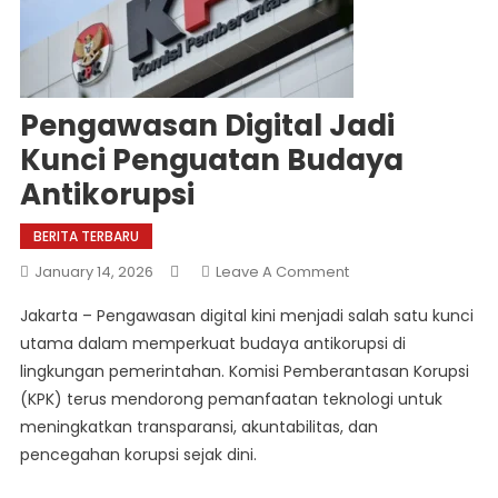
Pengawasan Digital Jadi
Kunci Penguatan Budaya
Antikorupsi
BERITA TERBARU
On
January 14, 2026
Leave A Comment
Pengawasan
Jakarta – Pengawasan digital kini menjadi salah satu kunci
Digital
utama dalam memperkuat budaya antikorupsi di
Jadi
lingkungan pemerintahan. Komisi Pemberantasan Korupsi
Kunci
(KPK) terus mendorong pemanfaatan teknologi untuk
Penguatan
Budaya
meningkatkan transparansi, akuntabilitas, dan
Antikorupsi
pencegahan korupsi sejak dini.