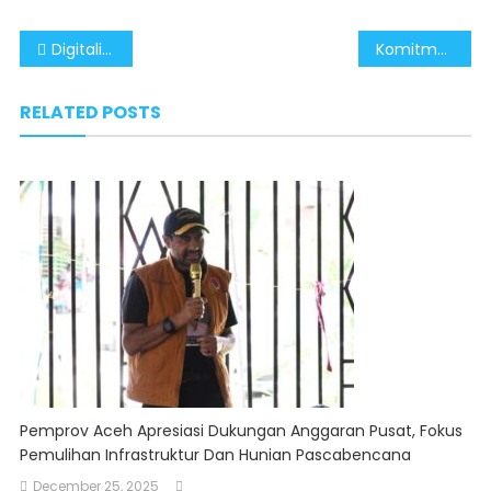
Post
Digitalisasi Pengawasan Dinilai Efektif Cegah Korupsi di Kementerian/Lembaga
Komitmen Pemberantasan Korupsi Presiden Prabowo Tuai Pujian
navigation
RELATED POSTS
Pemprov Aceh Apresiasi Dukungan Anggaran Pusat, Fokus
Pemulihan Infrastruktur Dan Hunian Pascabencana
December 25, 2025