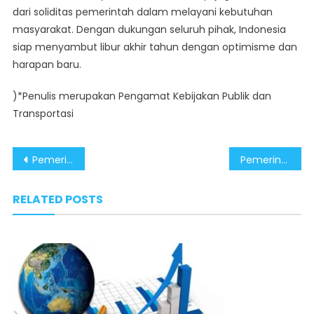
dari soliditas pemerintah dalam melayani kebutuhan
masyarakat. Dengan dukungan seluruh pihak, Indonesia
siap menyambut libur akhir tahun dengan optimisme dan
harapan baru.
)*Penulis merupakan Pengamat Kebijakan Publik dan
Transportasi
Post
Pemerintah Pantau Stabilitas Harga Tiket Transportasi Selama Libur Panjang Nataru
Pemerintah Prabowo-Gibran Jamin Ketersediaan Energi Nasional Jelang Nataru
navigation
RELATED POSTS