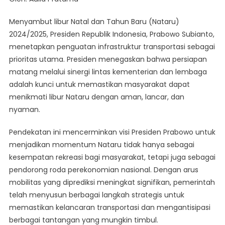
Infrastruktur
Transportasi
Menyambut libur Natal dan Tahun Baru (Nataru)
Jadi
2024/2025, Presiden Republik Indonesia, Prabowo Subianto,
Fokus
menetapkan penguatan infrastruktur transportasi sebagai
Presiden
prioritas utama. Presiden menegaskan bahwa persiapan
Prabowo
Sambut
matang melalui sinergi lintas kementerian dan lembaga
Nataru
adalah kunci untuk memastikan masyarakat dapat
menikmati libur Nataru dengan aman, lancar, dan
nyaman.
Pendekatan ini mencerminkan visi Presiden Prabowo untuk
menjadikan momentum Nataru tidak hanya sebagai
kesempatan rekreasi bagi masyarakat, tetapi juga sebagai
pendorong roda perekonomian nasional. Dengan arus
mobilitas yang diprediksi meningkat signifikan, pemerintah
telah menyusun berbagai langkah strategis untuk
memastikan kelancaran transportasi dan mengantisipasi
berbagai tantangan yang mungkin timbul.