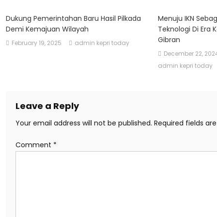
Dukung Pemerintahan Baru Hasil Pilkada
Menuju IKN Sebag
Demi Kemajuan Wilayah
Teknologi Di Er
Gibran
February 19, 2025
admin kepri today
December 22, 202
admin kepri today
Leave a Reply
Your email address will not be published.
Required fields a
Comment
*