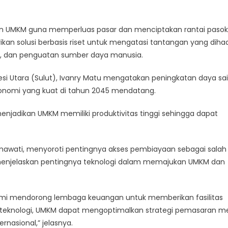
Bantu
Peran
ngan UMKM guna memperluas pasar dan menciptakan rantai paso
UMKM
ikan solusi berbasis riset untuk mengatasi tantangan yang diha
Sebagai
Penopang
ogi, dan penguatan sumber daya manusia.
Ekonomi
wesi Utara (Sulut), Ivanry Matu mengatakan peningkatan daya sa
nomi yang kuat di tahun 2045 mendatang.
enjadikan UMKM memiliki produktivitas tinggi sehingga dapat
 Rahmawati, menyoroti pentingnya akses pembiayaan sebagai salah
 menjelaskan pentingnya teknologi dalam memajukan UMKM dan
ami mendorong lembaga keuangan untuk memberikan fasilitas
eknologi, UMKM dapat mengoptimalkan strategi pemasaran me
rnasional,” jelasnya.