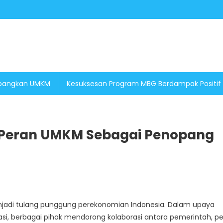
embangkan UMKM
Kesuksesan Program MBG Berdampak Positif
 Peran UMKM Sebagai Penopang
On
Peningkatan
enjadi tulang punggung perekonomian Indonesia. Dalam upaya
Daya
si, berbagai pihak mendorong kolaborasi antara pemerintah, pe
Saing