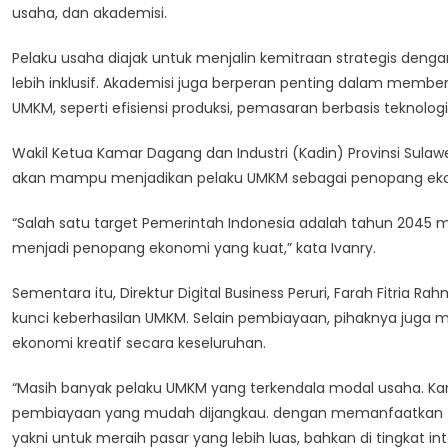
usaha, dan akademisi.
Pelaku usaha diajak untuk menjalin kemitraan strategis de
lebih inklusif. Akademisi juga berperan penting dalam member
UMKM, seperti efisiensi produksi, pemasaran berbasis teknol
Wakil Ketua Kamar Dagang dan Industri (Kadin) Provinsi Sula
akan mampu menjadikan pelaku UMKM sebagai penopang eko
“Salah satu target Pemerintah Indonesia adalah tahun 2045 m
menjadi penopang ekonomi yang kuat,” kata Ivanry.
Sementara itu, Direktur Digital Business Peruri, Farah Fitria
kunci keberhasilan UMKM. Selain pembiayaan, pihaknya juga
ekonomi kreatif secara keseluruhan.
“Masih banyak pelaku UMKM yang terkendala modal usaha. K
pembiayaan yang mudah dijangkau. dengan memanfaatkan t
yakni untuk meraih pasar yang lebih luas, bahkan di tingkat inte