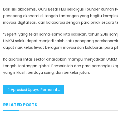
Dari sisi akademisi, Guru Besar FEUI sekaligus Founder Ruma
penopang ekonomi di tengah tantangan yang begitu komplek
inovasi, digitalisasi, dan kolaborasi dengan para pihak secara
“Seperti yang telah sama-sama kita saksikan, tahun 2019 samp
UMKM selalu dapat menjadi salah satu penopang perekonomian b
dapat naik kelas lewat beragam inovasi dan kolaborasi para pi
Kolaborasi lintas sektor diharapkan mampu menjadikan UMKM 
tengah tantangan global. Pemerintah dan para pemangku ke
yang inklusif, berdaya saing, dan berkelanjutan.
Post
Apresiasi Upaya Pemerintah Dorong UMKM sebagai Penggerak Ekonomi Nasional
navigation
RELATED POSTS