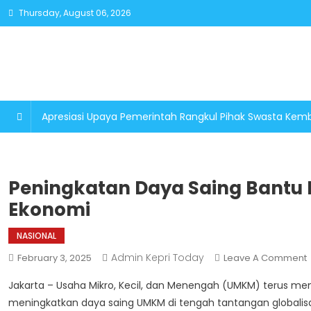
Skip
Thursday, August 06, 2026
to
content
Apresiasi Upaya Pemerintah Rangkul Pihak Swasta K
Peningkatan Daya Saing Bantu
Ekonomi
NASIONAL
Admin Kepri Today
February 3, 2025
Leave A Comment
Jakarta – Usaha Mikro, Kecil, dan Menengah (UMKM) terus m
meningkatkan daya saing UMKM di tengah tantangan globalisa