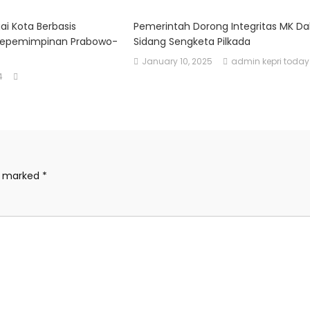
ai Kota Berbasis
Pemerintah Dorong Integritas MK D
a Kepemimpinan Prabowo-
Sidang Sengketa Pilkada
January 10, 2025
admin kepri today
4
re marked
*