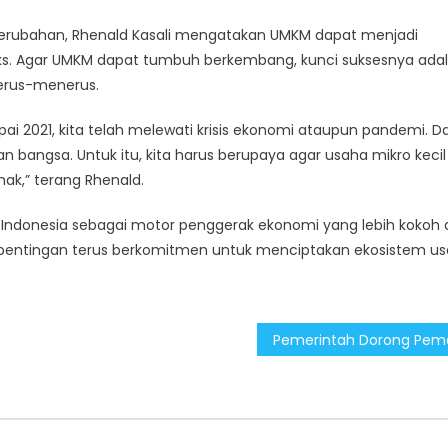
h Perubahan, Rhenald Kasali mengatakan UMKM dapat menjadi
s. Agar UMKM dapat tumbuh berkembang, kunci suksesnya ada
 terus-menerus.
ai 2021, kita telah melewati krisis ekonomi ataupun pandemi. D
angsa. Untuk itu, kita harus berupaya agar usaha mikro kecil 
hak,” terang Rhenald.
Indonesia sebagai motor penggerak ekonomi yang lebih kokoh 
pentingan terus berkomitmen untuk menciptakan ekosistem u