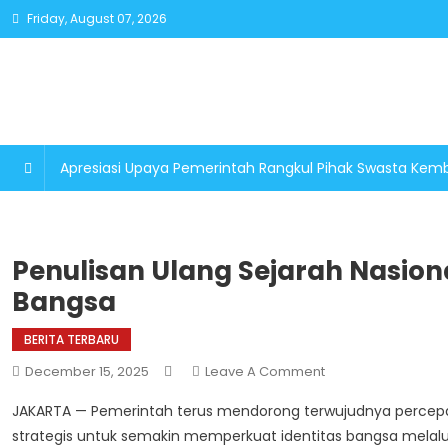
Skip
Friday, August 07, 2026
to
content
Apresiasi Upaya Pemerintah Rangkul Pihak Swasta K
Penulisan Ulang Sejarah Nasiona
Bangsa
BERITA TERBARU
On
December 15, 2025
Leave A Comment
Penulisan
JAKARTA — Pemerintah terus mendorong terwujudnya percepa
Ulang
strategis untuk semakin memperkuat identitas bangsa melalui n
Sejarah