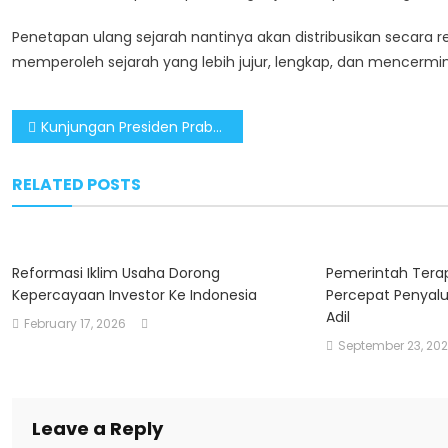
Penetapan ulang sejarah nantinya akan distribusikan secara 
memperoleh sejarah yang lebih jujur, lengkap, dan mencermi
Post
Kunjungan Presiden Prabowo ke Aceh Tamiang Pastikan Bantuan Kemanusiaan Sampai di Lokasi Terpencil
navigation
RELATED POSTS
Reformasi Iklim Usaha Dorong
Pemerintah Tera
Kepercayaan Investor Ke Indonesia
Percepat Penyalu
Adil
February 17, 2026
September 23, 20
Leave a Reply