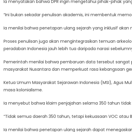
Ia menyatakan bahwa DPR ingin mengetahui pihak-pihak yang
“Ini bukan sekadar penulisan akademis, ini membentuk memori
Ia menilai bahwa penetapan ulang sejarah yang inklusif akan
Proses penulisan juga akan mengintegrasikan temuan arkeolo
peradaban Indonesia jauh lebih tua daripada narasi sebelumn
Pemerintah menilai bahwa pembaruan data tersebut sangat
masyarakat Nusantara dan memperkuat rasa kebangsaan ge
Ketua Umum Masyarakat Sejarawan Indonesia (MSI), Agus Muly
masa kolonialisme.
Ia menyebut bahwa klaim penjajahan selama 350 tahun tidak d
“Tidak semua daerah 350 tahun, tetapi kekuasaan VOC atau Be
Ia menilai bahwa penetapan ulang sejarah dapat menegaska