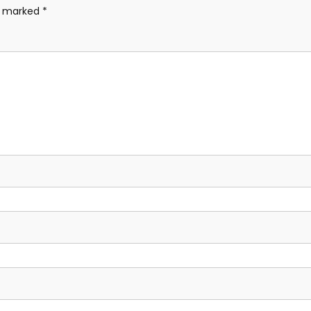
re marked
*