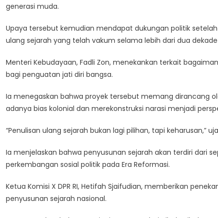
generasi muda.
Nasional
Jadi
Upaya tersebut kemudian mendapat dukungan politik setelah 
Fondasi
ulang sejarah yang telah vakum selama lebih dari dua dekad
Penguatan
Jati
Menteri Kebudayaan, Fadli Zon, menekankan terkait bagaima
Diri
bagi penguatan jati diri bangsa.
Bangsa
Ia menegaskan bahwa proyek tersebut memang dirancang ol
adanya bias kolonial dan merekonstruksi narasi menjadi perspek
“Penulisan ulang sejarah bukan lagi pilihan, tapi keharusan,” uja
Ia menjelaskan bahwa penyusunan sejarah akan terdiri dari sep
perkembangan sosial politik pada Era Reformasi.
Ketua Komisi X DPR RI, Hetifah Sjaifudian, memberikan peneka
penyusunan sejarah nasional.