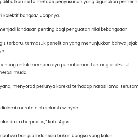
 dilibatkan serta metode penyusunan yang digunakan pemerin
 kolektif bangsa,” ucapnya.
 menjadi landasan penting bagi penguatan nilai kebangsaan.
gis terbaru, termasuk penelitian yang menunjukkan bahwa jejak
ya.
 penting untuk memperkaya pemahaman tentang asal-usul
nerasi muda.
ana, menyoroti perlunya koreksi terhadap narasi lama, terutam
ialami merata oleh seluruh wilayah.
landa itu berproses,” kata Agus.
n bahwa bangsa Indonesia bukan bangsa yang kalah.