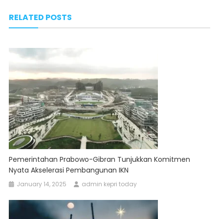
navigation
RELATED POSTS
Pemerintahan Prabowo-Gibran Tunjukkan Komitmen
Nyata Akselerasi Pembangunan IKN
January 14, 2025
admin kepri today