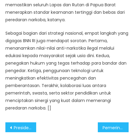
memastikan seluruh Lapas dan Rutan di Papua Barat
menerapkan standar keamanan tertinggi dan bebas dari
peredaran narkoba, katanya.
Sebagai bagian dari strategi nasional, empat langkah yang
digagas BNN RI juga mendapat sorotan. Pertama,
menanamkan nilai-nilai anti-narkotika ilegal melalui
edukasi kepada masyarakat sejak usia dini. Kedua,
penegakan hukum yang tegas terhadap para bandar dan
pengedar. Ketiga, penggunaan teknologi untuk
meningkatkan efektivitas pencegahan dan
pemberantasan. Terakhir, kolaborasi luas antara
pemerintah, swasta, serta sektor pendidikan untuk
menciptakan sinergi yang kuat dalam memerangi
peredaran narkoba. []
Post
Presiden Prabowo Subianto Tegaskan Komitmen Kuat untuk Perangi Narkoba
Pemerintah Bantu Percepatan Perluasan Pasar Pelaku UMKM