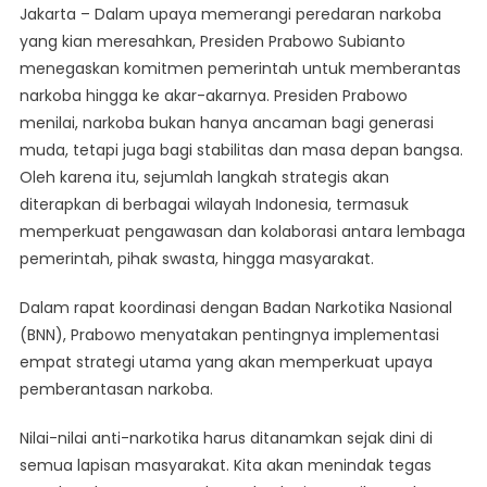
Narkoba
Jakarta – Dalam upaya memerangi peredaran narkoba
Di
yang kian meresahkan, Presiden Prabowo Subianto
Indonesia,
menegaskan komitmen pemerintah untuk memberantas
Presiden
narkoba hingga ke akar-akarnya. Presiden Prabowo
Prabowo
menilai, narkoba bukan hanya ancaman bagi generasi
Instruksikan
muda, tetapi juga bagi stabilitas dan masa depan bangsa.
Langkah
Oleh karena itu, sejumlah langkah strategis akan
Strategis
diterapkan di berbagai wilayah Indonesia, termasuk
memperkuat pengawasan dan kolaborasi antara lembaga
pemerintah, pihak swasta, hingga masyarakat.
Dalam rapat koordinasi dengan Badan Narkotika Nasional
(BNN), Prabowo menyatakan pentingnya implementasi
empat strategi utama yang akan memperkuat upaya
pemberantasan narkoba.
Nilai-nilai anti-narkotika harus ditanamkan sejak dini di
semua lapisan masyarakat. Kita akan menindak tegas