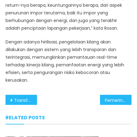
return-nya berapa, keuntungannya berapa, dari aspek
penurunan impor terutama, baik itu impor yang
berhubungan dengan energi, dan juga yang terakhir
adalah penciptaan lapangan pekerjaan,” kata Rosan.
Dengan adanya hirilisasi, pengelolaan kilang akan
dilakukan dengan sistem yang lebih transparan dan
terintegrasi, memungkinkan pemantauan real-time
terhadap kinerja kilang, pemanfaatan energi yang lebih
efisien, serta pengurangan risiko kebocoran atau
kerusakan.
Post
Transformasi Industri Tembaga: Hilirisasi Tingkatkan Nilai Tambah dan Investasi
Pemerintah Percepat Hilirisasi Nikel untuk Mendukung Industri Hijau dan Ekonomi Berkelanjutan
navigation
RELATED POSTS