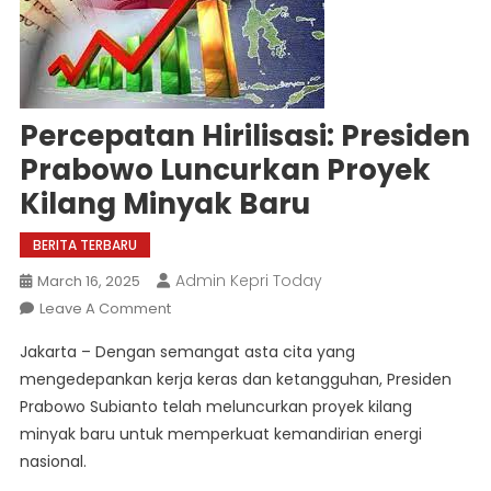
Percepatan Hirilisasi: Presiden
Prabowo Luncurkan Proyek
Kilang Minyak Baru
BERITA TERBARU
Admin Kepri Today
March 16, 2025
On
Leave A Comment
Percepatan
Jakarta – Dengan semangat asta cita yang
Hirilisasi:
mengedepankan kerja keras dan ketangguhan, Presiden
Presiden
Prabowo Subianto telah meluncurkan proyek kilang
Prabowo
minyak baru untuk memperkuat kemandirian energi
Luncurkan
Proyek
nasional.
Kilang