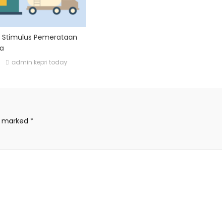
asi Stimulus Pemerataan
ia
admin kepri today
re marked
*