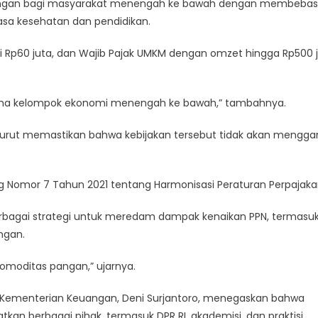
ngan bagi masyarakat menengah ke bawah dengan membebas
jasa kesehatan dan pendidikan.
adi Rp60 juta, dan Wajib Pajak UMKM dengan omzet hingga Rp500 
utama kelompok ekonomi menengah ke bawah,” tambahnya.
 turut memastikan bahwa kebijakan tersebut tidak akan mengg
 Nomor 7 Tahun 2021 tentang Harmonisasi Peraturan Perpajaka
bagai strategi untuk meredam dampak kenaikan PPN, termasu
ngan.
komoditas pangan,” ujarnya.
si Kementerian Keuangan, Deni Surjantoro, menegaskan bahwa
kan berbagai pihak, termasuk DPR RI, akademisi, dan praktisi.