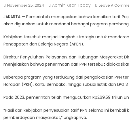
Admin Kepri Today
November 25, 2024
Leave A Comme
JAKARTA — Pemerintah menegaskan bahwa kenaikan tarif Pajak 
akan digunakan untuk mendanai berbagai program pembangunan
Kebijakan tersebut menjadi langkah strategis untuk mendo
Pendapatan dan Belanja Negara (APBN).
Direktur Penyuluhan, Pelayanan, dan Hubungan Masyarakat Dir
menjelaskan bahwa penerimaan dari PPN tersebut dialokasik
Beberapa program yang terdukung dari pengalokasian PPN ter
Harapan (PKH), Kartu Sembako, hingga subsidi listrik dan LPG 3 
Pada 2023, pemerintah telah mengucurkan Rp269,59 triliun unt
“Hasil dari kebijakan penyesuaian tarif PPN selama ini kemb
pemberdayaan masyarakat,” ungkapnya.