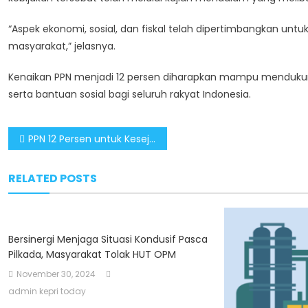
“Aspek ekonomi, sosial, dan fiskal telah dipertimbangkan u
masyarakat,” jelasnya.
Kenaikan PPN menjadi 12 persen diharapkan mampu menduk
serta bantuan sosial bagi seluruh rakyat Indonesia.
Post
PPN 12 Persen untuk Kesejahteraan, Dorong Pembangunan Ekonomi Merata di Indonesia
navigation
RELATED POSTS
Bersinergi Menjaga Situasi Kondusif Pasca
Pilkada, Masyarakat Tolak HUT OPM
November 30, 2024
admin kepri today