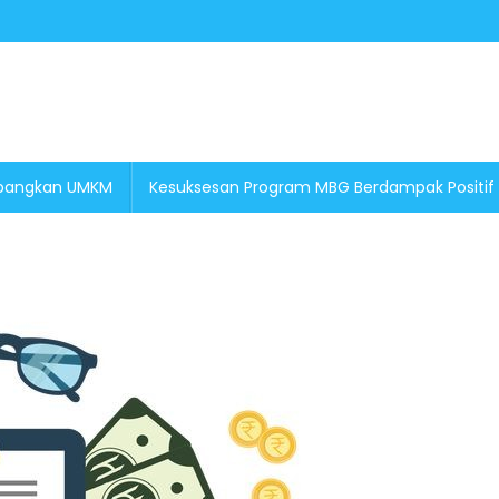
embangkan UMKM
Kesuksesan Program MBG Berdampak Positif