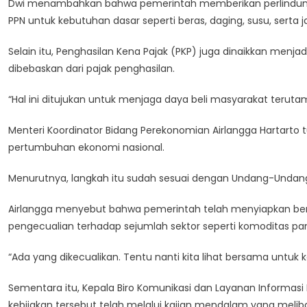
Dwi menambahkan bahwa pemerintah memberikan perlindu
PPN untuk kebutuhan dasar seperti beras, daging, susu, serta 
Selain itu, Penghasilan Kena Pajak (PKP) juga dinaikkan menj
dibebaskan dari pajak penghasilan.
“Hal ini ditujukan untuk menjaga daya beli masyarakat ter
Menteri Koordinator Bidang Perekonomian Airlangga Hartarto
pertumbuhan ekonomi nasional.
Menurutnya, langkah itu sudah sesuai dengan Undang-Undang
Airlangga menyebut bahwa pemerintah telah menyiapkan ber
pengecualian terhadap sejumlah sektor seperti komoditas pa
“Ada yang dikecualikan. Tentu nanti kita lihat bersama untuk 
Sementara itu, Kepala Biro Komunikasi dan Layanan Informa
kebijakan tersebut telah melalui kajian mendalam yang melibat