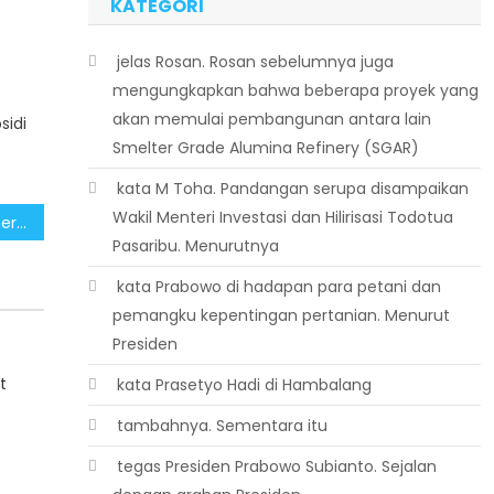
KATEGORI
 jelas Rosan. Rosan sebelumnya juga
mengungkapkan bahwa beberapa proyek yang
akan memulai pembangunan antara lain
idi
Smelter Grade Alumina Refinery (SGAR)
 kata M Toha. Pandangan serupa disampaikan
Wakil Menteri Investasi dan Hilirisasi Todotua
Masyarakat Optimis Pemerintahan Prabowo-Gibran Lanjutkan Pembangunan IKN
Pasaribu. Menurutnya
 kata Prabowo di hadapan para petani dan
pemangku kepentingan pertanian. Menurut
Presiden
t
 kata Prasetyo Hadi di Hambalang
 tambahnya. Sementara itu
 tegas Presiden Prabowo Subianto. Sejalan