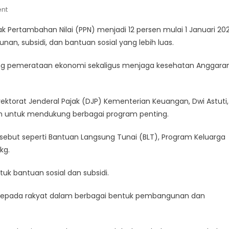
On
nt
PPN
Pertambahan Nilai (PPN) menjadi 12 persen mulai 1 Januari 20
12
, subsidi, dan bantuan sosial yang lebih luas.
Persen
Demi
rong pemerataan ekonomi sekaligus menjaga kesehatan Anggara
Pemerataan,
Biayai
Subsidi
ektorat Jenderal Pajak (DJP) Kementerian Keuangan, Dwi Astuti,
Dan
an untuk mendukung berbagai program penting.
Bantuan
Sosial
sebut seperti Bantuan Langsung Tunai (BLT), Program Keluarga
Lebih
kg.
Luas
uk bantuan sosial dan subsidi.
ali kepada rakyat dalam berbagai bentuk pembangunan dan