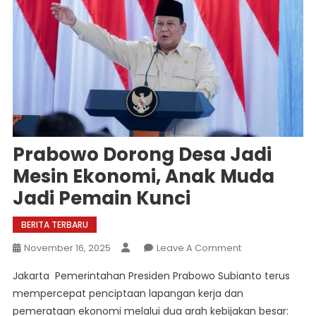
Prabowo Dorong Desa Jadi
Mesin Ekonomi, Anak Muda
Jadi Pemain Kunci
BERITA TERBARU
On
November 16, 2025
Leave A Comment
Prabowo
Jakarta  Pemerintahan Presiden Prabowo Subianto terus
Dorong
mempercepat penciptaan lapangan kerja dan
Desa
pemerataan ekonomi melalui dua arah kebijakan besar:
Jadi