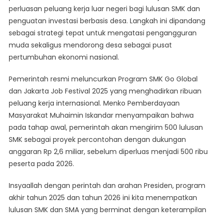
perluasan peluang kerja luar negeri bagi lulusan SMK dan
Mesin
Ekonomi,
penguatan investasi berbasis desa. Langkah ini dipandang
Anak
sebagai strategi tepat untuk mengatasi pengangguran
Muda
muda sekaligus mendorong desa sebagai pusat
Jadi
pertumbuhan ekonomi nasional.
Pemain
Kunci
Pemerintah resmi meluncurkan Program SMK Go Global
dan Jakarta Job Festival 2025 yang menghadirkan ribuan
peluang kerja internasional. Menko Pemberdayaan
Masyarakat Muhaimin Iskandar menyampaikan bahwa
pada tahap awal, pemerintah akan mengirim 500 lulusan
SMK sebagai proyek percontohan dengan dukungan
anggaran Rp 2,6 miliar, sebelum diperluas menjadi 500 ribu
peserta pada 2026.
Insyaallah dengan perintah dan arahan Presiden, program
akhir tahun 2025 dan tahun 2026 ini kita menempatkan
lulusan SMK dan SMA yang berminat dengan keterampilan