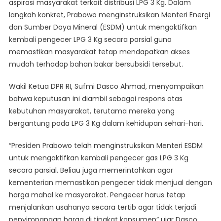
aspirasi masyarakat terkait distribusi LPG 3 Kg. Dalam
Aspirasi
langkah konkret, Prabowo menginstruksikan Menteri Energi
Masyarakat,
Pengecer
dan Sumber Daya Mineral (ESDM) untuk mengaktifkan
LPG
kembali pengecer LPG 3 Kg secara parsial guna
3
memastikan masyarakat tetap mendapatkan akses
Kg
mudah terhadap bahan bakar bersubsidi tersebut.
Kembali
Diaktifkan
Wakil Ketua DPR RI, Sufmi Dasco Ahmad, menyampaikan
bahwa keputusan ini diambil sebagai respons atas
kebutuhan masyarakat, terutama mereka yang
bergantung pada LPG 3 Kg dalam kehidupan sehari-hari.
“Presiden Prabowo telah menginstruksikan Menteri ESDM
untuk mengaktifkan kembali pengecer gas LPG 3 Kg
secara parsial. Beliau juga memerintahkan agar
kementerian memastikan pengecer tidak menjual dengan
harga mahal ke masyarakat. Pengecer harus tetap
menjalankan usahanya secara tertib agar tidak terjadi
penyimpangan harga di tingkat konsumen” ujar Dasco.