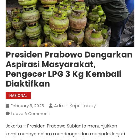
Presiden Prabowo Dengarkan
Aspirasi Masyarakat,
Pengecer LPG 3 Kg Kembali
Diaktifkan
NASIONAL
Admin Kepri Today
February 5, 2025
On
Leave A Comment
Presiden
Jakarta – Presiden Prabowo Subianto menunjukkan
Prabowo
komitmennya dalam mendengar dan menindaklanjuti
Dengarkan