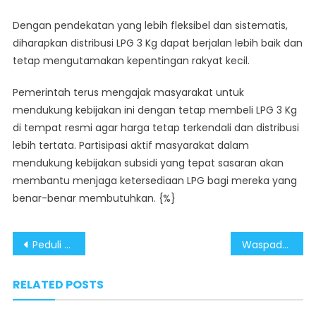
Dengan pendekatan yang lebih fleksibel dan sistematis,
diharapkan distribusi LPG 3 Kg dapat berjalan lebih baik dan
tetap mengutamakan kepentingan rakyat kecil.
Pemerintah terus mengajak masyarakat untuk
mendukung kebijakan ini dengan tetap membeli LPG 3 Kg
di tempat resmi agar harga tetap terkendali dan distribusi
lebih tertata. Partisipasi aktif masyarakat dalam
mendukung kebijakan subsidi yang tepat sasaran akan
membantu menjaga ketersediaan LPG bagi mereka yang
benar-benar membutuhkan. {%}
Post
Peduli Rakyat, Pemerintah Batalkan Aturan Larangan Pengecer LPG 3 Kg
Waspada Provokasi, Pemerintah Tegaskan Pencairan Tunjangan Dosen Berjalan Sesuai Mekanisme
navigation
RELATED POSTS