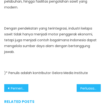
pelabuhan, hingga fasilitas pengolahan sawit yang
modern.
Dengan pendekatan yang terintegrasi, industri kelapa
sawit tidak hanya menjadi motor penggerak ekonomi,
tetapi juga menjadi contoh bagaimana Indonesia dapat
mengelola sumber daya alam dengan bertanggung
jawab.
)* Penulis adalah kontributor Gelora Media Institute
Post
Pemerintah Melakukan Pengawasan Ketat terhadap Situs Judi Online
Perluasan Kebun Sawit Bukan Deforestasi, Pemerintah Dapat Dukungan Berbagai Kalangan
navigation
RELATED POSTS