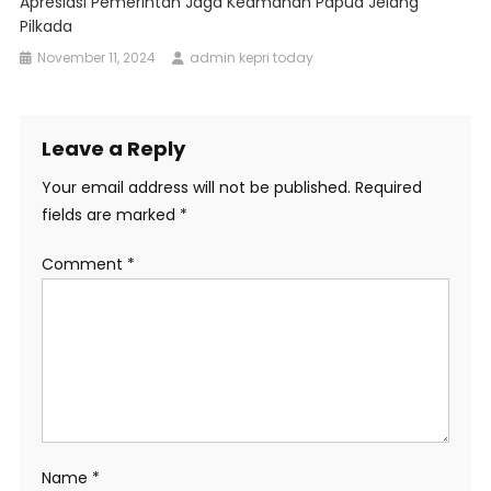
Apresiasi Pemerintah Jaga Keamanan Papua Jelang
Pilkada
November 11, 2024
admin kepri today
Leave a Reply
Your email address will not be published.
Required
fields are marked
*
Comment
*
Name
*