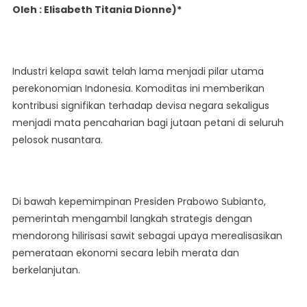
Oleh :
Elisabeth Titania Dionne
)*
Prabowo
Dorong
Hilirisasi
Sawit
Industri kelapa sawit telah lama menjadi pilar utama
Untuk
perekonomian Indonesia. Komoditas ini memberikan
Pemerataan
kontribusi signifikan terhadap devisa negara sekaligus
Ekonomi
menjadi mata pencaharian bagi jutaan petani di seluruh
Indonesia
pelosok nusantara.
Di bawah kepemimpinan Presiden Prabowo Subianto,
pemerintah mengambil langkah strategis dengan
mendorong hilirisasi sawit sebagai upaya merealisasikan
pemerataan ekonomi secara lebih merata dan
berkelanjutan.