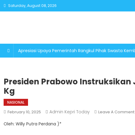
Skip
Saturday, August 08, 2026
to
content
Apresiasi Upaya Pemerintah Rangkul Pihak Swasta K
Presiden Prabowo Instruksikan J
Kg
NASIONAL
Admin Kepri Today
February 10, 2025
Leave A Comment
Oleh: Willy Putra Perdana )*