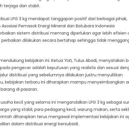
 terjaga dan stabil.
usi LPG 3 kg mendapat tanggapan positif dari berbagai pihak,
 Asosiasi Pemasok Energi Mineral dan Batubara Indonesia
baikan sistem distribusi memang diperlukan agar lebih efisien
h perbaikan dilakukan secara bertahap sehingga tidak menggan
 mendukung kebijakan ini. Ketua YLKI, Tulus Abadi, menyatakan 
epada pengecer adalah keputusan yang realistis dan sesuai den
ur distribusi yang sebelumnya dilakukan justru menyulitkan
tu, kebijakan terbaru ini diharapkan mampu menyeimbangkan a
barang di pasaran.
u usaha kecil yang selama ini mengandalkan LPG 3 kg sebagai s
rga yang stabil, para pedagang kecil, warung makan, serta sek
intah diharapkan terus mengawal implementasi kebijakan ini a
lan dalam distribusi energi bersubsidi.