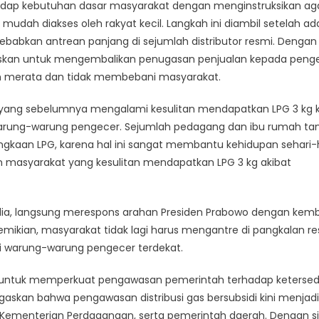
adap kebutuhan dasar masyarakat dengan menginstruksikan ag
Jaminan
dan mudah diakses oleh rakyat kecil. Langkah ini diambil setelah a
Stabilitas
ebabkan antrean panjang di sejumlah distributor resmi. Dengan
Distribusi
uskan untuk mengembalikan penugasan penjualan kepada peng
LPG
3
bih merata dan tidak membebani masyarakat.
Kg
 yang sebelumnya mengalami kesulitan mendapatkan LPG 3 kg k
i warung-warung pengecer. Sejumlah pedagang dan ibu rumah t
gkaan LPG, karena hal ini sangat membantu kehidupan sehari-
an masyarakat yang kesulitan mendapatkan LPG 3 kg akibat
dalia, langsung merespons arahan Presiden Prabowo dengan kemb
mikian, masyarakat tidak lagi harus mengantre di pangkalan r
i warung-warung pengecer terdekat.
juan untuk memperkuat pengawasan pemerintah terhadap keterse
askan bahwa pengawasan distribusi gas bersubsidi kini menjadi
Kementerian Perdagangan, serta pemerintah daerah. Dengan si