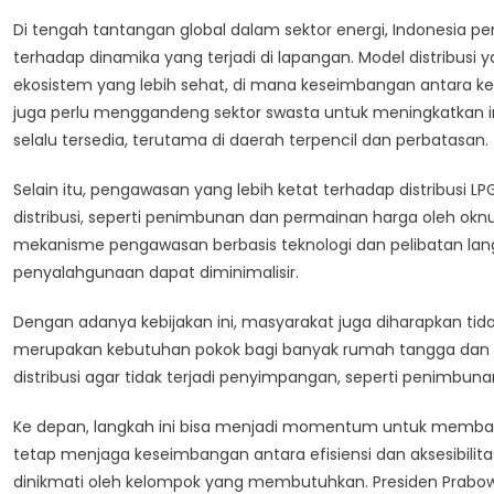
Di tengah tantangan global dalam sektor energi, Indonesia perlu
terhadap dinamika yang terjadi di lapangan. Model distribusi 
ekosistem yang lebih sehat, di mana keseimbangan antara ke
juga perlu menggandeng sektor swasta untuk meningkatkan in
selalu tersedia, terutama di daerah terpencil dan perbatasan.
Selain itu, pengawasan yang lebih ketat terhadap distribusi L
distribusi, seperti penimbunan dan permainan harga oleh okn
mekanisme pengawasan berbasis teknologi dan pelibatan la
penyalahgunaan dapat diminimalisir.
Dengan adanya kebijakan ini, masyarakat juga diharapkan ti
merupakan kebutuhan pokok bagi banyak rumah tangga dan p
distribusi agar tidak terjadi penyimpangan, seperti penimbu
Ke depan, langkah ini bisa menjadi momentum untuk membangu
tetap menjaga keseimbangan antara efisiensi dan aksesibili
dinikmati oleh kelompok yang membutuhkan. Presiden Prab