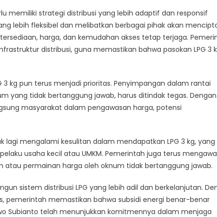
 memiliki strategi distribusi yang lebih adaptif dan responsif
yang lebih fleksibel dan melibatkan berbagai pihak akan mencip
tersediaan, harga, dan kemudahan akses tetap terjaga. Pemeri
frastruktur distribusi, guna memastikan bahwa pasokan LPG 3 
PG 3 kg pun terus menjadi prioritas. Penyimpangan dalam rantai
um yang tidak bertanggung jawab, harus ditindak tegas. Dengan
ngsung masyarakat dalam pengawasan harga, potensi
dak lagi mengalami kesulitan dalam mendapatkan LPG 3 kg, yang
elaku usaha kecil atau UMKM. Pemerintah juga terus mengawa
nan atau permainan harga oleh oknum tidak bertanggung jawab.
n sistem distribusi LPG yang lebih adil dan berkelanjutan. D
tas, pemerintah memastikan bahwa subsidi energi benar-benar
owo Subianto telah menunjukkan komitmennya dalam menjaga