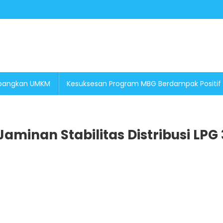
embangkan UMKM
Kesuksesan Program MBG Berdampak Positif
aminan Stabilitas Distribusi LPG 
On
Presiden
Prabowo
Instruksikan