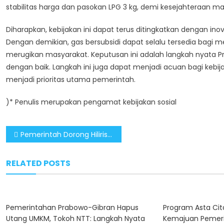
stabilitas harga dan pasokan LPG 3 kg, demi kesejahteraan ma
Diharapkan, kebijakan ini dapat terus ditingkatkan dengan ino
Dengan demikian, gas bersubsidi dapat selalu tersedia bagi 
merugikan masyarakat. Keputusan ini adalah langkah nyata 
dengan baik. Langkah ini juga dapat menjadi acuan bagi kebi
menjadi prioritas utama pemerintah.
)* Penulis merupakan pengamat kebijakan sosial
Post
Pemerintah Dorong Hilirisasi untuk Pemerataan Ekonomi Nasional
navigation
RELATED POSTS
Pemerintahan Prabowo-Gibran Hapus
Program Asta Cit
Utang UMKM, Tokoh NTT: Langkah Nyata
Kemajuan Pemer