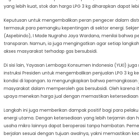
yang lebih kuat, stok dan harga LPG 3 kg diharapkan dapat lebih
Keputusan untuk mengembalikan peran pengecer dalam distrib
termasuk para pemangku kepentingan di sektor energi. Sekjen
(Aspebindo), I Made Nugraha Jaya Wardana, menilai bahwa per
transparan. Namun, ia juga mengingatkan agar setiap langka
akses masyarakat terhadap gas bersubsidi.
Di sisi lain, Yayasan Lembaga Konsumen Indonesia (YLKI) juga
instruksi Presiden untuk mengembalikan penjualan LPG 3 kg k
kondisi di lapangan. Ia mengungkapkan bahwa pemangkasan jal
masyarakat dalam memperoleh gas bersubsidi. Oleh karena i
upaya menekan harga jual dengan memastikan ketersediaan 
Langkah ini juga memberikan dampak positif bagi para pelak
energi utama. Dengan ketersediaan yang lebih terjamin dan ha
usaha mikro lainnya dapat beroperasi tanpa hambatan. Pemer
berjalan sesuai dengan tujuan awalnya, yakni memastikan keadi