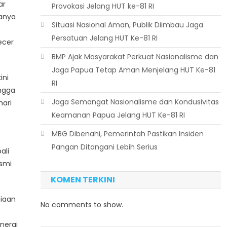
ar
Provokasi Jelang HUT ke-81 RI
danya
Situasi Nasional Aman, Publik Diimbau Jaga
Persatuan Jelang HUT Ke-81 RI
ecer
BMP Ajak Masyarakat Perkuat Nasionalisme dan
Jaga Papua Tetap Aman Menjelang HUT Ke-81
ini
RI
angga
Jaga Semangat Nasionalisme dan Kondusivitas
hari
Keamanan Papua Jelang HUT Ke-81 RI
MBG Dibenahi, Pemerintah Pastikan Insiden
Pangan Ditangani Lebih Serius
ali
esmi
KOMEN TERKINI
diaan
No comments to show.
nergi