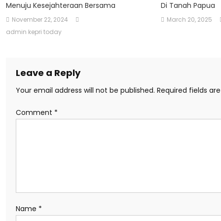
Menuju Kesejahteraan Bersama
Di Tanah Papua
November 22, 2024
March 20, 2025
admin kepri today
Leave a Reply
Your email address will not be published.
Required fields a
Comment
*
Name
*