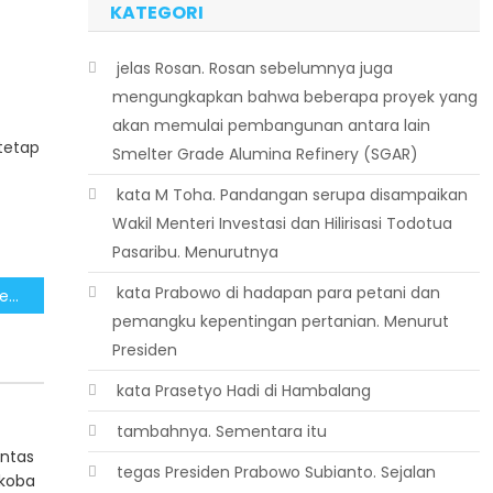
KATEGORI
 jelas Rosan. Rosan sebelumnya juga
mengungkapkan bahwa beberapa proyek yang
akan memulai pembangunan antara lain
tetap
Smelter Grade Alumina Refinery (SGAR)
 kata M Toha. Pandangan serupa disampaikan
Wakil Menteri Investasi dan Hilirisasi Todotua
Pasaribu. Menurutnya
 kata Prabowo di hadapan para petani dan
Ekonom Sambut Positif Kebijakan Efisiensi Anggaran Karena Arahnya Sesuai Prioritas Nasional
pemangku kepentingan pertanian. Menurut
Presiden
 kata Prasetyo Hadi di Hambalang
 tambahnya. Sementara itu
antas
 tegas Presiden Prabowo Subianto. Sejalan
koba