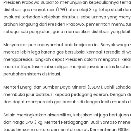
Presiden Prabowo Subianto menunjukkan kepeduliannya terh
distribusi gas minyak cair (LPG) atau elpiji 3 kg tetap stabil 
evaluasi terhadap kebijakan distribusi sebelumnya yang meny
arahan langsung dari Presiden Prabowo, pemerintah memut
sebagai sub pangkalan, guna memastikan distribusi yang le
Masyarakat pun menyambut baik kebijakan ini. Banyak warga
merasa lebih lega karena gas bersubsidi kembali tersedia d
mengapresiasi langkah cepat Presiden dalam mengatasi kelan
mereka. Keputusan ini sekaligus menjadi jawaban atas keluh
perubahan sistem distribusi.
Menteri Energi dan Sumber Daya Mineral (ESDM), Bahlil Laha
membuka jalur distribusi kepada pedagang eceran. Dengan de
dan dapat memperoleh gas bersubsidi dengan lebih mudah d
Selain meningkatkan aksesibilitas, kebijakan ini juga bertu
dan harga LPG 3 kg. Menteri Perdagangan, Budi Santoso meneg
tugas bersama antara pemerintah pusat, Kementerian ESDM, 