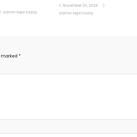
November 30, 2024
admin kepri today
admin kepri today
re marked
*