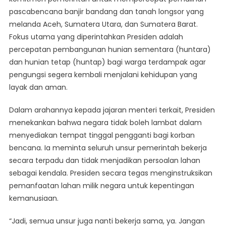
Perintahkan
pascabencana banjir bandang dan tanah longsor yang
Pembangunan
melanda Aceh, Sumatera Utara, dan Sumatera Barat.
Hunian
Sementara
Fokus utama yang diperintahkan Presiden adalah
Untuk
percepatan pembangunan hunian sementara (huntara)
Korban
dan hunian tetap (huntap) bagi warga terdampak agar
Bencana
pengungsi segera kembali menjalani kehidupan yang
Sumatera
layak dan aman.
Dalam arahannya kepada jajaran menteri terkait, Presiden
menekankan bahwa negara tidak boleh lambat dalam
menyediakan tempat tinggal pengganti bagi korban
bencana. Ia meminta seluruh unsur pemerintah bekerja
secara terpadu dan tidak menjadikan persoalan lahan
sebagai kendala. Presiden secara tegas menginstruksikan
pemanfaatan lahan milik negara untuk kepentingan
kemanusiaan.
“Jadi, semua unsur juga nanti bekerja sama, ya. Jangan