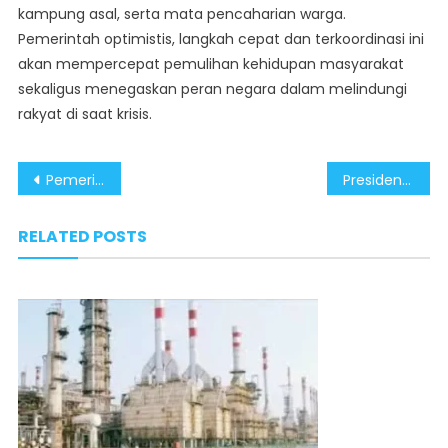
kampung asal, serta mata pencaharian warga.
Pemerintah optimistis, langkah cepat dan terkoordinasi ini
akan mempercepat pemulihan kehidupan masyarakat
sekaligus menegaskan peran negara dalam melindungi
rakyat di saat krisis.
Post
Pemerintah Percepat Pembangunan Papua untuk Kesejahteraan yang Lebih Merata
Presiden Prabowo Pastikan Pemerintah Hadir Cepat dan Terukur dalam Penanganan Warga Terdampak Bencana di Sumatera
navigation
RELATED POSTS