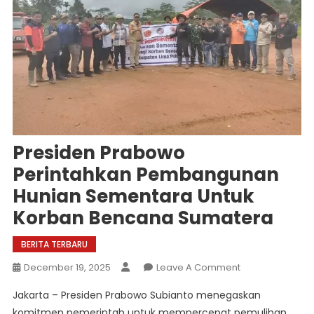
Presiden Prabowo
Perintahkan Pembangunan
Hunian Sementara Untuk
Korban Bencana Sumatera
BERITA TERBARU
On
December 19, 2025
Leave A Comment
Presiden
Jakarta – Presiden Prabowo Subianto menegaskan
Prabowo
komitmen pemerintah untuk mempercepat pemulihan