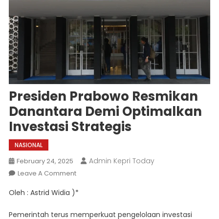
Presiden Prabowo Resmikan
Danantara Demi Optimalkan
Investasi Strategis
NASIONAL
Admin Kepri Today
February 24, 2025
On
Leave A Comment
Presiden
Oleh : Astrid Widia )*
Prabowo
Resmikan
Pemerintah terus memperkuat pengelolaan investasi
Danantara