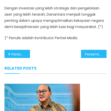
Dengan investasi yang lebih strategis dan pengelolaan
aset yang lebih terarah, Danantara menjadi tonggak
penting dalam upaya mengoptimalkan kekayaan negara
demi kesejahteraan yang lebih luas bagi masyarakat. (*)
)* Penulis adalah kontributor Pertiwi Media
Post
Peresmian Danantara Mampu Tingkatkan Pertumbuhan Ekonomi
Peresmian Danantara Tingkatkan Pertumbuhan Ekonomi RI
navigation
RELATED POSTS