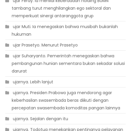
 ujar Ferdy. Ia menilai keberadaan holding BUMN
tambang turut menghilangkan ego sektoral dan
memperkuat sinergi antaranggota grup
 ujar Muti. Ia menegaskan bahwa musibah bukanlah
hukuman
 ujar Prasetyo. Menurut Prasetyo
 ujar Suharyanto. Pemerintah menegaskan bahwa
pembangunan hunian sementara bukan sekadar solusi
darurat
 ujarnya. Lebih lanjut
 ujarnya. Presiden Prabowo juga mendorong agar
keberhasilan swasembada beras diikuti dengan
percepatan swasembada komoditas pangan lainnya
 ujarnya. Sejalan dengan itu
 ujarnya. Todotua menekankan pentingnya pelayanan