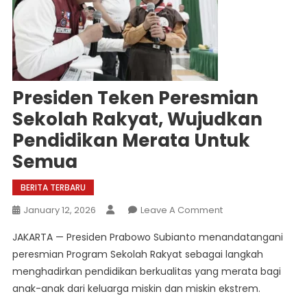
Presiden Teken Peresmian
Sekolah Rakyat, Wujudkan
Pendidikan Merata Untuk
Semua
BERITA TERBARU
On
January 12, 2026
Leave A Comment
Presiden
JAKARTA — Presiden Prabowo Subianto menandatangani
Teken
peresmian Program Sekolah Rakyat sebagai langkah
Peresmian
menghadirkan pendidikan berkualitas yang merata bagi
Sekolah
anak-anak dari keluarga miskin dan miskin ekstrem.
Rakyat,
Wujudkan