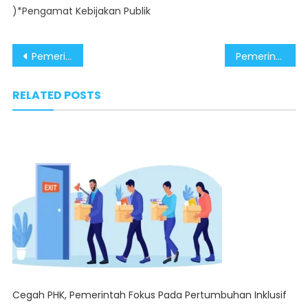
)*Pengamat Kebijakan Publik
Post
Pemerintah Resmikan KUR Perumahan Bukti Nyata Keberpihakan pada Rakyat
Pemerintah dan Perbankan Kolaborasi Siapkan KUR Perumahan Rp130 Triliun
navigation
RELATED POSTS
Cegah PHK, Pemerintah Fokus Pada Pertumbuhan Inklusif