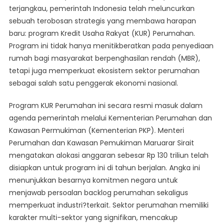
terjangkau, pemerintah Indonesia telah meluncurkan
Siap
Menjawab
sebuah terobosan strategis yang membawa harapan
Kebutuhan
baru: program Kredit Usaha Rakyat (KUR) Perumahan.
Hunian
Program ini tidak hanya menitikberatkan pada penyediaan
Rakyat
rumah bagi masyarakat berpenghasilan rendah (MBR),
tetapi juga memperkuat ekosistem sektor perumahan
sebagai salah satu penggerak ekonomi nasional.
Program KUR Perumahan ini secara resmi masuk dalam
agenda pemerintah melalui Kementerian Perumahan dan
Kawasan Permukiman (Kementerian PKP). Menteri
Perumahan dan Kawasan Pemukiman Maruarar Sirait
mengatakan alokasi anggaran sebesar Rp 130 triliun telah
disiapkan untuk program ini di tahun berjalan. Angka ini
menunjukkan besarnya komitmen negara untuk
menjawab persoalan backlog perumahan sekaligus
memperkuat industri?terkait. Sektor perumahan memiliki
karakter multi-sektor yang signifikan, mencakup