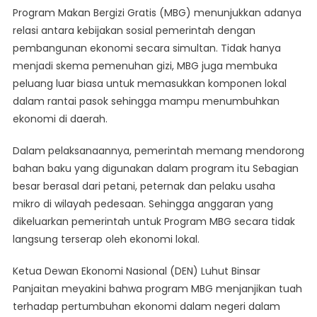
Bangun
Program Makan Bergizi Gratis (MBG) menunjukkan adanya
Kemandirian
relasi antara kebijakan sosial pemerintah dengan
Ekonomi
pembangunan ekonomi secara simultan. Tidak hanya
Rakyat
menjadi skema pemenuhan gizi, MBG juga membuka
Melalui
Optimalisasi
peluang luar biasa untuk memasukkan komponen lokal
Bahan
dalam rantai pasok sehingga mampu menumbuhkan
Pangan
ekonomi di daerah.
Lokal
Dalam pelaksanaannya, pemerintah memang mendorong
bahan baku yang digunakan dalam program itu Sebagian
besar berasal dari petani, peternak dan pelaku usaha
mikro di wilayah pedesaan. Sehingga anggaran yang
dikeluarkan pemerintah untuk Program MBG secara tidak
langsung terserap oleh ekonomi lokal.
Ketua Dewan Ekonomi Nasional (DEN) Luhut Binsar
Panjaitan meyakini bahwa program MBG menjanjikan tuah
terhadap pertumbuhan ekonomi dalam negeri dalam