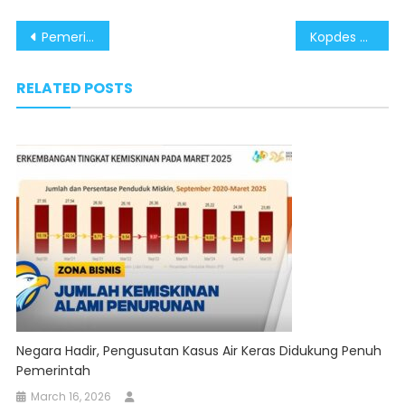
Post
Pemerintah Terus Dorong Program MBG Tingkatkan Gizi Anak dan Pertumbuhan Ekonomi Daerah
Kopdes Merah Putih Jadi Penggerak Integrasi Ekonomi Kerakyatan dan Ketahanan Pangan
navigation
RELATED POSTS
Negara Hadir, Pengusutan Kasus Air Keras Didukung Penuh
Pemerintah
March 16, 2026