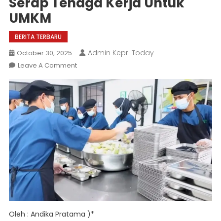
Serap Tenaga Kerja Untuk
UMKM
BERITA TERBARU
Admin Kepri Today
October 30, 2025
On
Leave A Comment
Program
MBG
Gerakkan
Ekonomi
Daerah
Hingga
Serap
Tenaga
Kerja
Untuk
UMKM
Oleh : Andika Pratama )*