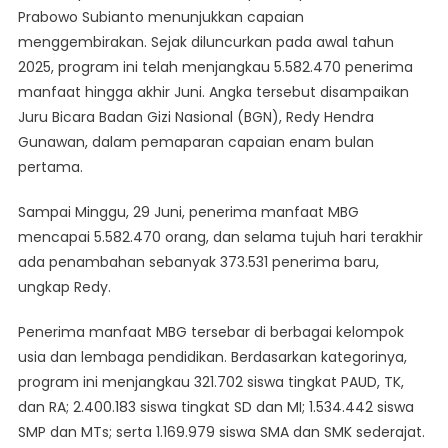
Prabowo Subianto menunjukkan capaian
5.5
menggembirakan. Sejak diluncurkan pada awal tahun
Juta
Dalam
2025, program ini telah menjangkau 5.582.470 penerima
6
manfaat hingga akhir Juni. Angka tersebut disampaikan
Bulan
Juru Bicara Badan Gizi Nasional (BGN), Redy Hendra
Pertama
Gunawan, dalam pemaparan capaian enam bulan
Tahun
pertama.
2025
Sesuai
Sampai Minggu, 29 Juni, penerima manfaat MBG
Ketentuan
mencapai 5.582.470 orang, dan selama tujuh hari terakhir
ada penambahan sebanyak 373.531 penerima baru,
ungkap Redy.
Penerima manfaat MBG tersebar di berbagai kelompok
usia dan lembaga pendidikan. Berdasarkan kategorinya,
program ini menjangkau 321.702 siswa tingkat PAUD, TK,
dan RA; 2.400.183 siswa tingkat SD dan MI; 1.534.442 siswa
SMP dan MTs; serta 1.169.979 siswa SMA dan SMK sederajat.