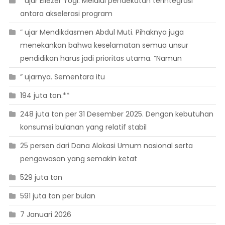
” ujar Eliezer Yogi. Melalui pendekatan terintegrasi
antara akselerasi program
” ujar Mendikdasmen Abdul Muti. Pihaknya juga
menekankan bahwa keselamatan semua unsur
pendidikan harus jadi prioritas utama. “Namun
” ujarnya. Sementara itu
194 juta ton.**
248 juta ton per 31 Desember 2025. Dengan kebutuhan
konsumsi bulanan yang relatif stabil
25 persen dari Dana Alokasi Umum nasional serta
pengawasan yang semakin ketat
529 juta ton
591 juta ton per bulan
7 Januari 2026