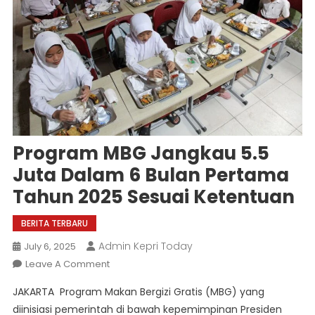
Program MBG Jangkau 5.5
Juta Dalam 6 Bulan Pertama
Tahun 2025 Sesuai Ketentuan
BERITA TERBARU
Admin Kepri Today
July 6, 2025
On
Leave A Comment
Program
JAKARTA  Program Makan Bergizi Gratis (MBG) yang
MBG
diinisiasi pemerintah di bawah kepemimpinan Presiden
Jangkau