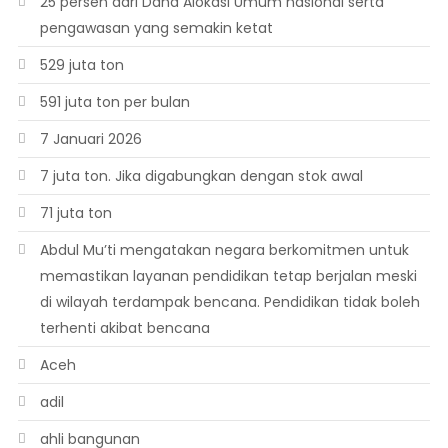
25 persen dari Dana Alokasi Umum nasional serta
pengawasan yang semakin ketat
529 juta ton
591 juta ton per bulan
7 Januari 2026
7 juta ton. Jika digabungkan dengan stok awal
71 juta ton
Abdul Mu’ti mengatakan negara berkomitmen untuk
memastikan layanan pendidikan tetap berjalan meski
di wilayah terdampak bencana. Pendidikan tidak boleh
terhenti akibat bencana
Aceh
adil
ahli bangunan