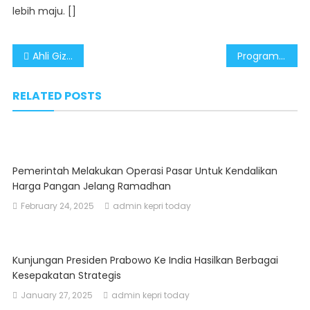
lebih maju. []
Post
Ahli Gizi ITB : Program MBG Visi SDM Prabowo Ciptakan Generasi Indonesia Emas
Program Makan Bergizi Gratis Andalan Prabowo untuk Meningkatkan Kualitas Gizi Generasi Muda
navigation
RELATED POSTS
Pemerintah Melakukan Operasi Pasar Untuk Kendalikan
Harga Pangan Jelang Ramadhan
February 24, 2025
admin kepri today
Kunjungan Presiden Prabowo Ke India Hasilkan Berbagai
Kesepakatan Strategis
January 27, 2025
admin kepri today