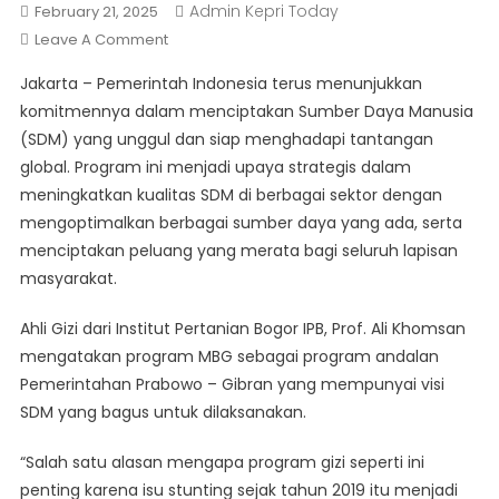
Admin Kepri Today
February 21, 2025
On
Leave A Comment
Program
Jakarta – Pemerintah Indonesia terus menunjukkan
MBG:
komitmennya dalam menciptakan Sumber Daya Manusia
Upaya
(SDM) yang unggul dan siap menghadapi tantangan
Strategis
global. Program ini menjadi upaya strategis dalam
Terbaik
Pemerintah
meningkatkan kualitas SDM di berbagai sektor dengan
Dalam
mengoptimalkan berbagai sumber daya yang ada, serta
Membangun
menciptakan peluang yang merata bagi seluruh lapisan
SDM
masyarakat.
Unggul
Ahli Gizi dari Institut Pertanian Bogor IPB, Prof. Ali Khomsan
mengatakan program MBG sebagai program andalan
Pemerintahan Prabowo – Gibran yang mempunyai visi
SDM yang bagus untuk dilaksanakan.
“Salah satu alasan mengapa program gizi seperti ini
penting karena isu stunting sejak tahun 2019 itu menjadi