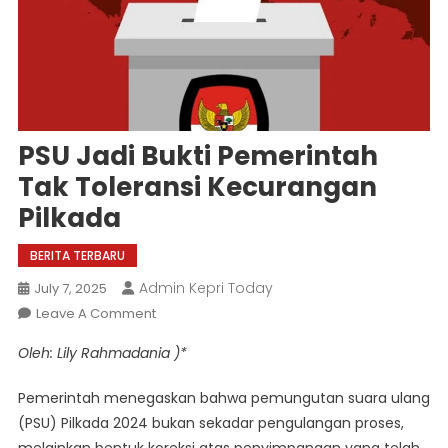
PSU Jadi Bukti Pemerintah
Tak Toleransi Kecurangan
Pilkada
BERITA TERBARU
Admin Kepri Today
July 7, 2025
On
Leave A Comment
PSU
Oleh: Lily Rahmadania )*
Jadi
Bukti
Pemerintah menegaskan bahwa pemungutan suara ulang
Pemerintah
(PSU) Pilkada 2024 bukan sekadar pengulangan proses,
Tak
melainkan bentuk koreksi atas penyimpangan yang telah