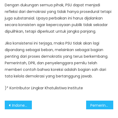
Dengan dukungan semua pihak, PSU dapat menjadi
refleksi dari demokrasi yang tidak hanya prosedural tetapi
juga substansial. Upaya perbaikan ini harus dijalankan
secara konsisten agar kepercayaan publik tidak sekadar
dipulihkan, tetapi diperkuat untuk jangka panjang.
Jika konsistensi ini terjaga, maka PSU tidak akan lagi
dipandang sebagai beban, melainkan sebagai bagian
penting dari proses demokratis yang terus berkembang.
Pemerintah, DPR, dan penyelenggara pemilu telah
memberi contoh bahwa koreksi adalah bagian sah dari
tata kelola demokrasi yang bertanggung jawab.
)* Kontributor Lingkar Khatulistiwa Institute
Post
Indonesia Pertegas Peran Strategis sebagai Bridge Builder di KTT BRICS Pertama sbg Anggota Penuh
Pemerintah Konsisten Kawal Demokrasi Lewat PSU
navigation