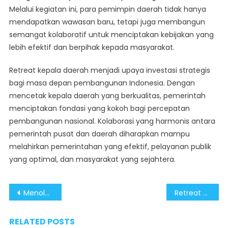
Melalui kegiatan ini, para pemimpin daerah tidak hanya
mendapatkan wawasan baru, tetapi juga membangun
semangat kolaboratif untuk menciptakan kebijakan yang
lebih efektif dan berpihak kepada masyarakat.
Retreat kepala daerah menjadi upaya investasi strategis
bagi masa depan pembangunan Indonesia. Dengan
mencetak kepala daerah yang berkualitas, pemerintah
menciptakan fondasi yang kokoh bagi percepatan
pembangunan nasional. Kolaborasi yang harmonis antara
pemerintah pusat dan daerah diharapkan mampu
melahirkan pemerintahan yang efektif, pelayanan publik
yang optimal, dan masyarakat yang sejahtera.
Post
Menolak Provokasi, BBM Produksi Pertamina Terjamin Kualitas dan Standarnya
Retreat Kepala Daerah Cetak Figur Pemimpin Disiplin dan Bertanggung Jawab
navigation
RELATED POSTS