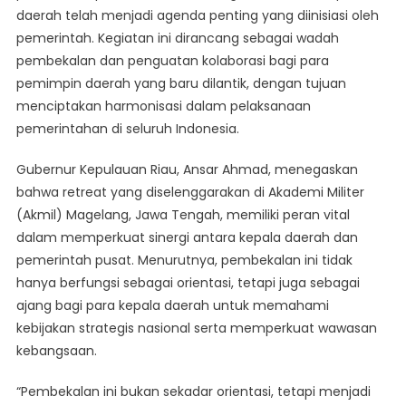
daerah telah menjadi agenda penting yang diinisiasi oleh
Saling
pemerintah. Kegiatan ini dirancang sebagai wadah
Dukung
Antara
pembekalan dan penguatan kolaborasi bagi para
Pemerintah
pemimpin daerah yang baru dilantik, dengan tujuan
Pusat
menciptakan harmonisasi dalam pelaksanaan
Dan
pemerintahan di seluruh Indonesia.
Daerah
Gubernur Kepulauan Riau, Ansar Ahmad, menegaskan
bahwa retreat yang diselenggarakan di Akademi Militer
(Akmil) Magelang, Jawa Tengah, memiliki peran vital
dalam memperkuat sinergi antara kepala daerah dan
pemerintah pusat. Menurutnya, pembekalan ini tidak
hanya berfungsi sebagai orientasi, tetapi juga sebagai
ajang bagi para kepala daerah untuk memahami
kebijakan strategis nasional serta memperkuat wawasan
kebangsaan.
“Pembekalan ini bukan sekadar orientasi, tetapi menjadi