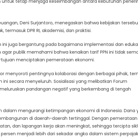
ah untuk tetap menjaga keseimbangan antara kebutuhan pener
euangan, Deni Surjantoro, menegaskan bahwa kebijakan tersebu
 termasuk DPR RI, akademisi, dan praktisi.
n ini juga bergantung pada bagaimana implementasi dan eduka
n agar publik memahami bahwa kenaikan tarif PPN ini tidak sem
ertujuan menciptakan pemerataan ekonomi.
anor menyoroti pentingnya kolaborasi dengan berbagai pihak, te
 ini secara menyeluruh. Sosialisasi yang melibatkan Forum
 meluruskan pandangan negatif yang berkembang di tengah
kan dalam mengurangi ketimpangan ekonomi di Indonesia. Dana
m pembangunan di daerah-daerah tertinggal. Dengan pemerataan
an, dan lapangan kerja akan meningkat, sehingga tercipta sik
12 persen menjadi lebih dari sekadar angka dalam sistem perpajak