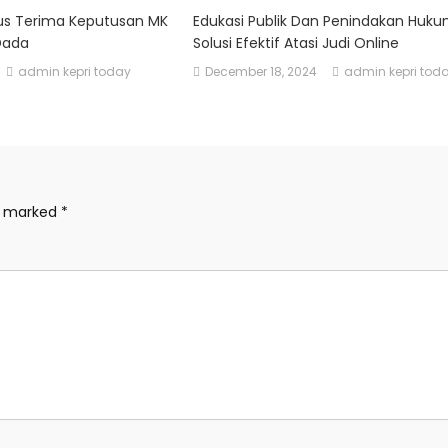
us Terima Keputusan MK
Edukasi Publik Dan Penindakan Huk
Dada
Solusi Efektif Atasi Judi Online
admin kepri today
December 18, 2024
admin kepri tod
re marked
*