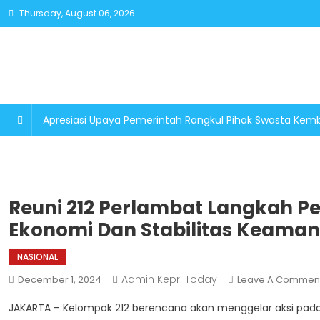
Skip
Thursday, August 06, 2026
to
content
Apresiasi Upaya Pemerintah Rangkul Pihak Swasta K
Reuni 212 Perlambat Langkah 
Ekonomi Dan Stabilitas Keama
NASIONAL
Admin Kepri Today
December 1, 2024
Leave A Commen
JAKARTA – Kelompok 212 berencana akan menggelar aksi pada 