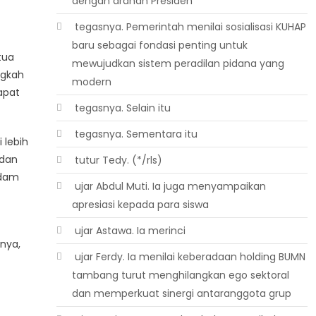
dengan arahan Presiden
 tegasnya. Pemerintah menilai sosialisasi KUHAP
baru sebagai fondasi penting untuk
tua
mewujudkan sistem peradilan pidana yang
ngkah
modern
apat
 tegasnya. Selain itu
 tegasnya. Sementara itu
 lebih
 dan
 tutur Tedy. (*/rls)
edam
 ujar Abdul Muti. Ia juga menyampaikan
apresiasi kepada para siswa
 ujar Astawa. Ia merinci
nya,
 ujar Ferdy. Ia menilai keberadaan holding BUMN
tambang turut menghilangkan ego sektoral
dan memperkuat sinergi antaranggota grup