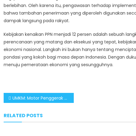
berlebihan. Oleh karena itu, pengawasan terhadap implementa
bahwa tambahan penerimaan yang diperoleh digunakan sec
dampak langsung pada rakyat.
Kebijakan kenaikan PPN menjadi 12 persen adalah sebuah lang
perencanaan yang matang dan eksekusi yang tepat, kebijakan
ekonomi nasional. Langkah ini bukan hanya tentang mencip
pondasi yang kokoh bagi masa depan Indonesia. Dengan dukung
menuju pemerataan ekonomi yang sesungguhnya.
Post
UMKM: Motor Penggerak Utama Pertumbuhan Ekonomi Indonesia di Masa Pemerintahan Prabowo-Gibran
navigation
RELATED POSTS