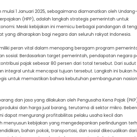
sen mulai 1 Januari 2025, sebagaimana diamanatkan oleh Undang
rpajakan (HPP), adalah langkah strategis pemerintah untuk
omi. Meski kebijakan ini memicu berbagai pandangan di ten
yang diharapkan bagi negara dan seluruh rakyat Indonesia.
emiliki peran vital dalam menopang beragam program pemerint
ngan sosial. Berdasarkan target pemerintah, pendapatan negara 
ntribusi pajak sebesar 80 persen dari total tersebut. Dari sudut
an integral untuk mencapai tujuan tersebut. Langkah ini bukan 
rategis untuk memastikan bahwa kebutuhan pembangunan nasion
barang dan jasa yang dilakukan oleh Pengusaha Kena Pajak (PKP)
a produksi dan harga jual barang, terutama di sektor mikro. Bebe
dapat mengurangi profitabilitas pelaku usaha kecil dan
ah menyusun kebijakan yang mengedepankan perlindungan ter
ndidikan, bahan pokok, transportasi, dan sosial dikecualikan dari