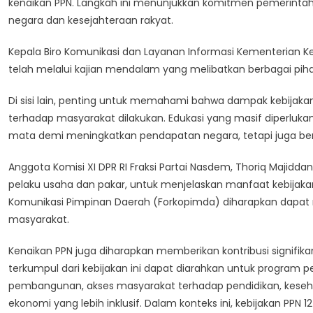
kenaikan PPN. Langkah ini menunjukkan komitmen pemerint
negara dan kesejahteraan rakyat.
Kepala Biro Komunikasi dan Layanan Informasi Kementerian K
telah melalui kajian mendalam yang melibatkan berbagai pihak,
Di sisi lain, penting untuk memahami bahwa dampak kebijaka
terhadap masyarakat dilakukan. Edukasi yang masif diperluka
mata demi meningkatkan pendapatan negara, tetapi juga b
Anggota Komisi XI DPR RI Fraksi Partai Nasdem, Thoriq Majidd
pelaku usaha dan pakar, untuk menjelaskan manfaat kebijakan
Komunikasi Pimpinan Daerah (Forkopimda) diharapkan dapat
masyarakat.
Kenaikan PPN juga diharapkan memberikan kontribusi signifi
terkumpul dari kebijakan ini dapat diarahkan untuk progra
pembangunan, akses masyarakat terhadap pendidikan, kesehat
ekonomi yang lebih inklusif. Dalam konteks ini, kebijakan PPN 