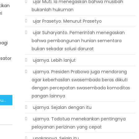
 ujar Muti. Ia menegaskan bahwa musibah
tikan
bukanlah hukuman
i
 ujar Prasetyo. Menurut Prasetyo
 ujar Suharyanto. Pemerintah menegaskan
bahwa pembangunan hunian sementara
bagi
bukan sekadar solusi darurat
isator
 ujarnya. Lebih lanjut
 ujarnya. Presiden Prabowo juga mendorong
agar keberhasilan swasembada beras diikuti
dengan percepatan swasembada komoditas
pangan lainnya
Mewaspadai Provokasi Reuni 212 Ganggu Program Ekonomi Pemerintahan Prabowo-Gibran
 ujarnya. Sejalan dengan itu
 ujarnya. Todotua menekankan pentingnya
pelayanan perizinan yang cepat
 ungkapnya. Selain itu