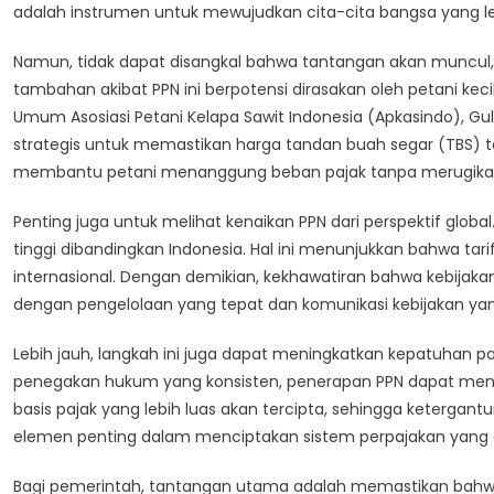
adalah instrumen untuk mewujudkan cita-cita bangsa yang le
Namun, tidak dapat disangkal bahwa tantangan akan muncul, 
tambahan akibat PPN ini berpotensi dirasakan oleh petani kecil
Umum Asosiasi Petani Kelapa Sawit Indonesia (Apkasindo), 
strategis untuk memastikan harga tandan buah segar (TBS) tet
membantu petani menanggung beban pajak tanpa merugikan k
Penting juga untuk melihat kenaikan PPN dari perspektif glob
tinggi dibandingkan Indonesia. Hal ini menunjukkan bahwa tar
internasional. Dengan demikian, kekhawatiran bahwa kebijak
dengan pengelolaan yang tepat dan komunikasi kebijakan yang
Lebih jauh, langkah ini juga dapat meningkatkan kepatuhan pa
penegakan hukum yang konsisten, penerapan PPN dapat mendor
basis pajak yang lebih luas akan tercipta, sehingga ketergant
elemen penting dalam menciptakan sistem perpajakan yang a
Bagi pemerintah, tantangan utama adalah memastikan bahwa 