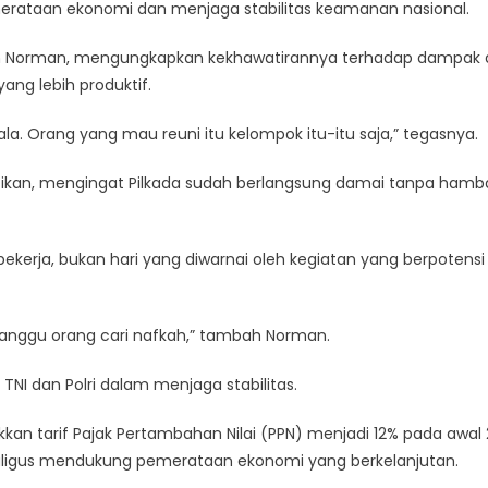
rataan ekonomi dan menjaga stabilitas keamanan nasional.
Perlambat
Langkah
n Norman, mengungkapkan kekhawatirannya terhadap dampak d
Pemerintah
ang lebih produktif.
Wujudkan
Pemerataan
a. Orang yang mau reuni itu kelompok itu-itu saja,” tegasnya.
Ekonomi
Dan
gnifikan, mengingat Pilkada sudah berlangsung damai tanpa ham
Stabilitas
Keamanan
ekerja, bukan hari yang diwarnai oleh kegiatan yang berpotensi
gganggu orang cari nafkah,” tambah Norman.
I dan Polri dalam menjaga stabilitas.
an tarif Pajak Pertambahan Nilai (PPN) menjadi 12% pada awal 
kaligus mendukung pemerataan ekonomi yang berkelanjutan.