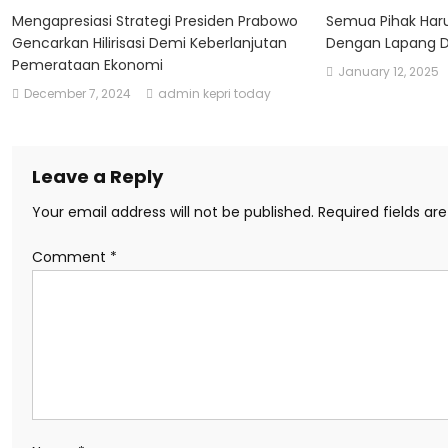
Mengapresiasi Strategi Presiden Prabowo
Semua Pihak Har
Gencarkan Hilirisasi Demi Keberlanjutan
Dengan Lapang 
Pemerataan Ekonomi
January 12, 2025
December 7, 2024
admin kepri today
Leave a Reply
Your email address will not be published.
Required fields a
Comment
*