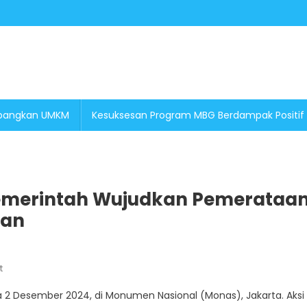
embangkan UMKM
Kesuksesan Program MBG Berdampak Positif
Pemerintah Wujudkan Pemerataa
nan
On
t
Reuni
2 Desember 2024, di Monumen Nasional (Monas), Jakarta. Aksi 
212