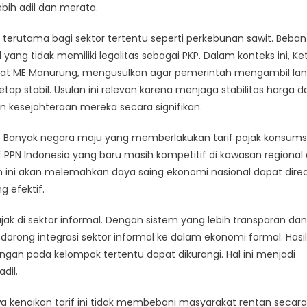
bih adil dan merata.
terutama bagi sektor tertentu seperti perkebunan sawit. Beban
 yang tidak memiliki legalitas sebagai PKP. Dalam konteks ini, Ke
Gulat ME Manurung, mengusulkan agar pemerintah mengambil la
ap stabil. Usulan ini relevan karena menjaga stabilitas harga d
esejahteraan mereka secara signifikan.
al. Banyak negara maju yang memberlakukan tarif pajak konsumsi
if PPN Indonesia yang baru masih kompetitif di kawasan regional
an ini akan melemahkan daya saing ekonomi nasional dapat dir
 efektif.
jak di sektor informal. Dengan sistem yang lebih transparan dan
ong integrasi sektor informal ke dalam ekonomi formal. Hasil
ungan pada kelompok tertentu dapat dikurangi. Hal ini menjadi
dil.
kenaikan tarif ini tidak membebani masyarakat rentan secara