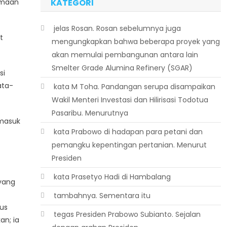
imaan
KATEGORI
 jelas Rosan. Rosan sebelumnya juga
t
mengungkapkan bahwa beberapa proyek yang
akan memulai pembangunan antara lain
Smelter Grade Alumina Refinery (SGAR)
si
ata-
 kata M Toha. Pandangan serupa disampaikan
Wakil Menteri Investasi dan Hilirisasi Todotua
Pasaribu. Menurutnya
rmasuk
 kata Prabowo di hadapan para petani dan
pemangku kepentingan pertanian. Menurut
Presiden
 kata Prasetyo Hadi di Hambalang
 yang
 tambahnya. Sementara itu
lus
 tegas Presiden Prabowo Subianto. Sejalan
an; ia