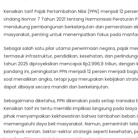
Kenaikan tarif Pajak Pertambahan Nilai (PPN) menjadi 12 per
Undang Nomor 7 Tahun 2021 tentang Harmonisasi Peraturan Pe
mendukung pembangunan berkelanjutan dan pemerataan ekon
masyarakat, penting untuk menempatkan fokus pada manfaat 
Sebagai salah satu pilar utama penerimaan negara, pajak m
termasuk infrastruktur, pendidikan, kesehatan, dan perlindu
tahun 2025 diproyeksikan mencapai Rp2.996,9 triliun, dengan ko
pandang ini, peningkatan PPN menjadi 12 persen menjadi bagi
soal menaikkan angka, tetapi juga merupakan kebijakan st
dapat dibiayai secara mandiri dan berkelanjutan.
Sebagaimana diketahui, PPN dikenakan pada setiap transaksi 
Kenaikan tarif ini tentu memiliki implikasi langsung pada biay
pihak menyampaikan kekhawatiran bahwa tambahan beban ini 
memengaruhi daya beli masyarakat. Namun, pemerintah tel
kelompok rentan. Sektor-sektor strategis seperti kesehatan, pe