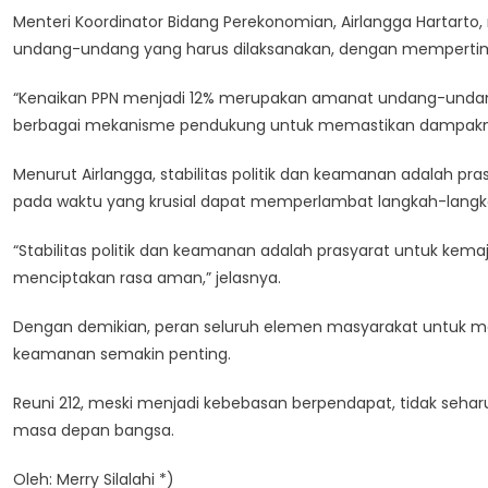
Menteri Koordinator Bidang Perekonomian, Airlangga Hartar
undang-undang yang harus dilaksanakan, dengan mempertimb
“Kenaikan PPN menjadi 12% merupakan amanat undang-undang y
berbagai mekanisme pendukung untuk memastikan dampaknya t
Menurut Airlangga, stabilitas politik dan keamanan adalah p
pada waktu yang krusial dapat memperlambat langkah-langka
“Stabilitas politik dan keamanan adalah prasyarat untuk kemaj
menciptakan rasa aman,” jelasnya.
Dengan demikian, peran seluruh elemen masyarakat untuk m
keamanan semakin penting.
Reuni 212, meski menjadi kebebasan berpendapat, tidak se
masa depan bangsa.
Oleh: Merry Silalahi *)