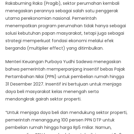
Rakabuming Raka (Pragib), sektor perumahan kembali
Prabowo
menegaskan perannya sebagai salah satu penggerak
Gibran:
Bidik
utama perekonomian nasional. Pemerintah
Multiplier
menempatkan program perumahan tidak hanya sebagai
Effect
solusi kebutuhan papan masyarakat, tetapi juga sebagai
Dalam
strategi memperkuat fondasi ekonomi melalui efek
Program
berganda (multiplier effect) yang ditimbulkan.
Rumah
Untuk
Menteri Keuangan Purbaya Yudhi Sadewa menegaskan
Dorong
bahwa pemerintah memperpanjang insentif bebas Pajak
Ekonomi
Pertambahan Nilai (PPN) untuk pembelian rumah hingga
Nasional
31 Desember 2027. Insentif ini bertujuan untuk menjaga
daya beli masyarakat kelas menengah serta
mendongkrak gairah sektor properti.
“Untuk menjaga daya beli dan mendukung sektor properti,
pemerintah menanggung 100 persen PPN DTP untuk
pembelian rumah hingga harga Rp5 miliar. Namun,