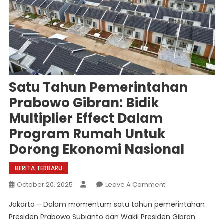
Satu Tahun Pemerintahan
Prabowo Gibran: Bidik
Multiplier Effect Dalam
Program Rumah Untuk
Dorong Ekonomi Nasional
BERITA TERBARU
On
October 20, 2025
Leave A Comment
Satu
Jakarta – Dalam momentum satu tahun pemerintahan
Tahun
Presiden Prabowo Subianto dan Wakil Presiden Gibran
Pemerintahan