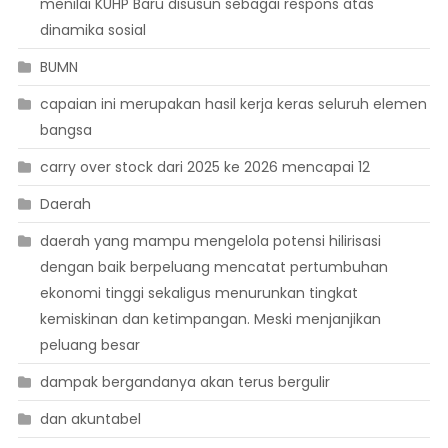
menilai KUHP Baru disusun sebagai respons atas
dinamika sosial
BUMN
capaian ini merupakan hasil kerja keras seluruh elemen
bangsa
carry over stock dari 2025 ke 2026 mencapai 12
Daerah
daerah yang mampu mengelola potensi hilirisasi
dengan baik berpeluang mencatat pertumbuhan
ekonomi tinggi sekaligus menurunkan tingkat
kemiskinan dan ketimpangan. Meski menjanjikan
peluang besar
dampak bergandanya akan terus bergulir
dan akuntabel