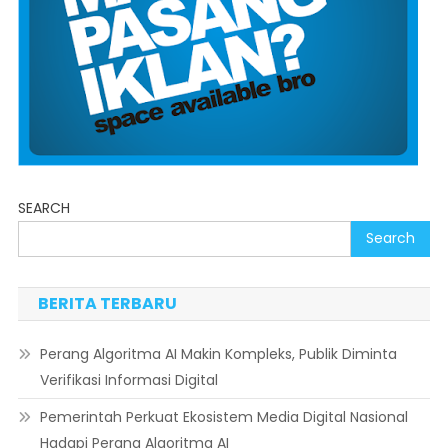
SEARCH
Search
BERITA TERBARU
Perang Algoritma AI Makin Kompleks, Publik Diminta
Verifikasi Informasi Digital
Pemerintah Perkuat Ekosistem Media Digital Nasional
Hadapi Perang Algoritma AI