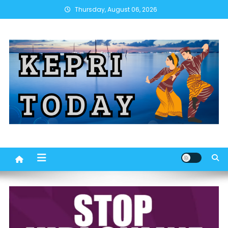
Skip
Thursday, August 06, 2026
to
content