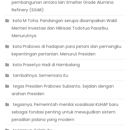
pembangunan antara lain Smelter Grade Alumina
Refinery (SGAR)
 kata M Toha. Pandangan serupa disampaikan Wakil
Menteri Investasi dan Hilirisasi Todotua Pasaribu.
Menurutnya
 kata Prabowo di hadapan para petani dan pemangku
kepentingan pertanian. Menurut Presiden
 kata Prasetyo Hadi di Hambalang
 tambahnya. Sementara itu
 tegas Presiden Prabowo Subianto. Sejalan dengan
arahan Presiden
 tegasnya. Pemerintah menilai sosialisasi KUHAP baru
sebagai fondasi penting untuk mewujudkan sistem
peradilan pidana yang modern