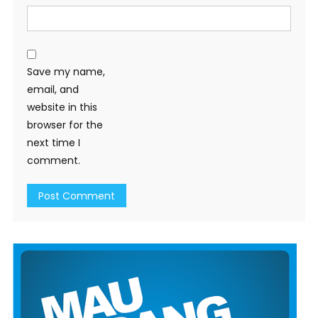
Save my name,
email, and
website in this
browser for the
next time I
comment.