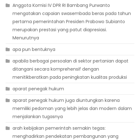
Anggota Komisi IV DPR RI Bambang Purwanto
mengatakan capaian swasembada beras pada tahun
pertama pemerintahan Presiden Prabowo Subianto
merupakan prestasi yang patut diapresiasi.
Menurutnya
apa pun bentuknya
apabila berbagai persoalan di sektor pertanian dapat
ditangani secara komprehensif dengan
menitikberatkan pada peningkatan kualitas produksi
aparat penegak hukum
aparat penegak hukum juga diuntungkan karena
memiliki pedoman yang lebih jelas dan modern dalam
menjalankan tugasnya
arah kebijakan pemerintah semakin tegas:
menghadirkan pendekatan pembangunan yang