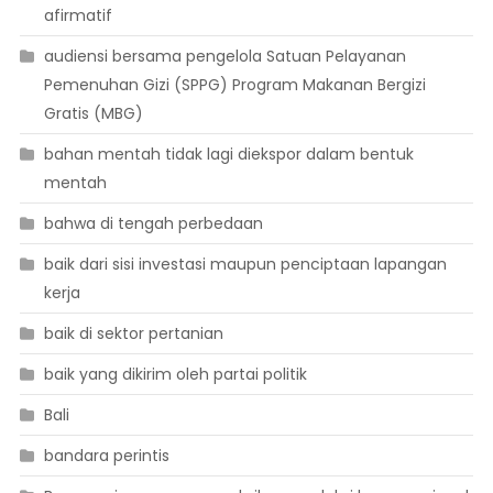
afirmatif
audiensi bersama pengelola Satuan Pelayanan
Pemenuhan Gizi (SPPG) Program Makanan Bergizi
Gratis (MBG)
bahan mentah tidak lagi diekspor dalam bentuk
mentah
bahwa di tengah perbedaan
baik dari sisi investasi maupun penciptaan lapangan
kerja
baik di sektor pertanian
baik yang dikirim oleh partai politik
Bali
bandara perintis