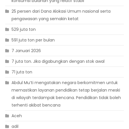
konsumsi bulanan yang relatif stabil
25 persen dari Dana Alokasi Umum nasional serta
pengawasan yang semakin ketat
529 juta ton
591 juta ton per bulan
7 Januari 2026
7 juta ton. Jika digabungkan dengan stok awal
71 juta ton
Abdul Mu’ti mengatakan negara berkomitmen untuk
memastikan layanan pendidikan tetap berjalan meski
di wilayah terdampak bencana. Pendidikan tidak boleh
terhenti akibat bencana
Aceh
adil