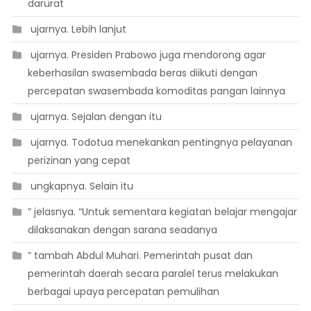
darurat
 ujarnya. Lebih lanjut
 ujarnya. Presiden Prabowo juga mendorong agar
keberhasilan swasembada beras diikuti dengan
percepatan swasembada komoditas pangan lainnya
 ujarnya. Sejalan dengan itu
 ujarnya. Todotua menekankan pentingnya pelayanan
perizinan yang cepat
 ungkapnya. Selain itu
” jelasnya. “Untuk sementara kegiatan belajar mengajar
dilaksanakan dengan sarana seadanya
” tambah Abdul Muhari. Pemerintah pusat dan
pemerintah daerah secara paralel terus melakukan
berbagai upaya percepatan pemulihan