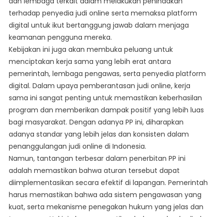
dan lembaga terkait dalam melakukan penindakan
terhadap penyedia judi online serta memaksa platform
digital untuk ikut bertanggung jawab dalam menjaga
keamanan pengguna mereka.
Kebijakan ini juga akan membuka peluang untuk
menciptakan kerja sama yang lebih erat antara
pemerintah, lembaga pengawas, serta penyedia platform
digital. Dalam upaya pemberantasan judi online, kerja
sama ini sangat penting untuk memastikan keberhasilan
program dan memberikan dampak positif yang lebih luas
bagi masyarakat. Dengan adanya PP ini, diharapkan
adanya standar yang lebih jelas dan konsisten dalam
penanggulangan judi online di Indonesia.
Namun, tantangan terbesar dalam penerbitan PP ini
adalah memastikan bahwa aturan tersebut dapat
diimplementasikan secara efektif di lapangan. Pemerintah
harus memastikan bahwa ada sistem pengawasan yang
kuat, serta mekanisme penegakan hukum yang jelas dan