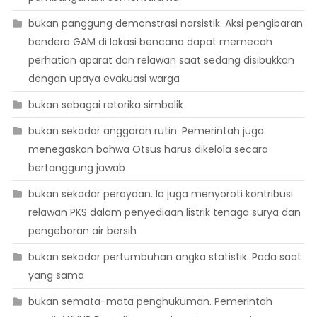
bukan panggung demonstrasi narsistik. Aksi pengibaran
bendera GAM di lokasi bencana dapat memecah
perhatian aparat dan relawan saat sedang disibukkan
dengan upaya evakuasi warga
bukan sebagai retorika simbolik
bukan sekadar anggaran rutin. Pemerintah juga
menegaskan bahwa Otsus harus dikelola secara
bertanggung jawab
bukan sekadar perayaan. Ia juga menyoroti kontribusi
relawan PKS dalam penyediaan listrik tenaga surya dan
pengeboran air bersih
bukan sekadar pertumbuhan angka statistik. Pada saat
yang sama
bukan semata-mata penghukuman. Pemerintah