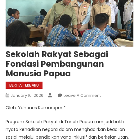
Sekolah Rakyat Sebagai
Fondasi Pembangunan
Manusia Papua
BERITA TERBARU
On
January 16, 2026
Leave A Comment
Sekolah
Oleh: Yohanes Rumaropen*
Rakyat
Sebagai
Program Sekolah Rakyat di Tanah Papua menjadi bukti
Fondasi
nyata kehadiran negara dalam menghadirkan keadilan
Pembangunan
sosial melalui pendidikan yang inklusif dan berkelanjutan.
Manusia