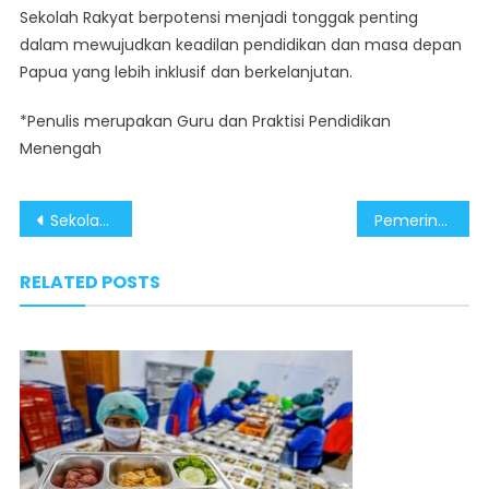
Sekolah Rakyat berpotensi menjadi tonggak penting
dalam mewujudkan keadilan pendidikan dan masa depan
Papua yang lebih inklusif dan berkelanjutan.
*Penulis merupakan Guru dan Praktisi Pendidikan
Menengah
Post
Sekolah Rakyat dan Harapan Baru Pendidikan Papua
Pemerintah Hadir Lewat Sekolah Rakyat, Jalan Keluar Anak Papua dari Putus Sekolah
navigation
RELATED POSTS