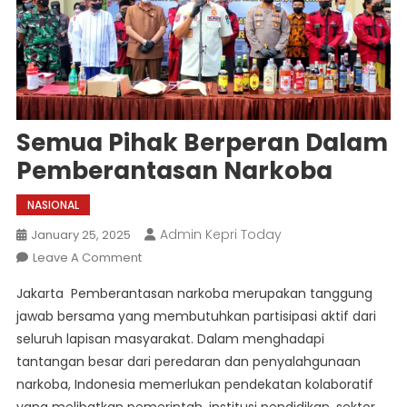
Semua Pihak Berperan Dalam
Pemberantasan Narkoba
NASIONAL
Admin Kepri Today
January 25, 2025
On
Leave A Comment
Semua
Jakarta  Pemberantasan narkoba merupakan tanggung
Pihak
jawab bersama yang membutuhkan partisipasi aktif dari
Berperan
seluruh lapisan masyarakat. Dalam menghadapi
Dalam
tantangan besar dari peredaran dan penyalahgunaan
Pemberantasan
Narkoba
narkoba, Indonesia memerlukan pendekatan kolaboratif
yang melibatkan pemerintah, institusi pendidikan, sektor