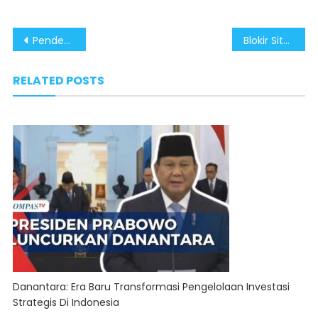
Post
Pendekatan Humanis dan Tegas, Sukses Rangkul Anggota OPM Kembali ke NKRI
Blokir Situs, Sita Aset dan Hukuman Berat Jadi Strategi Pemerintahan Prabowo Perangi Judi Online
navigation
RELATED POSTS
Danantara: Era Baru Transformasi Pengelolaan Investasi
Strategis Di Indonesia