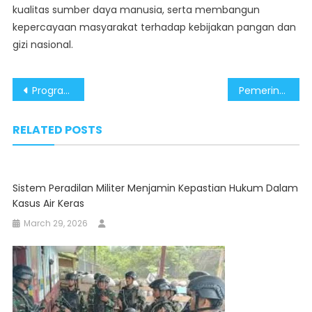
kualitas sumber daya manusia, serta membangun
kepercayaan masyarakat terhadap kebijakan pangan dan
gizi nasional.
Post
Program MBG Terus Diperkuat, Sertifikasi Higiene Jadi Garansi Keamanan Bagi Peneriman Manfaat
Pemerintah Terus Percepat Sertifikasi Dapur MBG, Dorong SPPG Berlabel Higienis
navigation
RELATED POSTS
Sistem Peradilan Militer Menjamin Kepastian Hukum Dalam
Kasus Air Keras
March 29, 2026