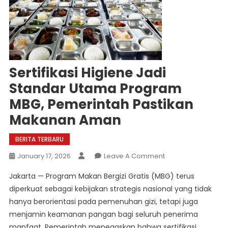
Sertifikasi Higiene Jadi
Standar Utama Program
MBG, Pemerintah Pastikan
Makanan Aman
BERITA TERBARU
On
January 17, 2026
Leave A Comment
Sertifikasi
Jakarta — Program Makan Bergizi Gratis (MBG) terus
Higiene
diperkuat sebagai kebijakan strategis nasional yang tidak
Jadi
hanya berorientasi pada pemenuhan gizi, tetapi juga
Standar
menjamin keamanan pangan bagi seluruh penerima
Utama
Program
manfaat. Pemerintah menegaskan bahwa sertifikasi