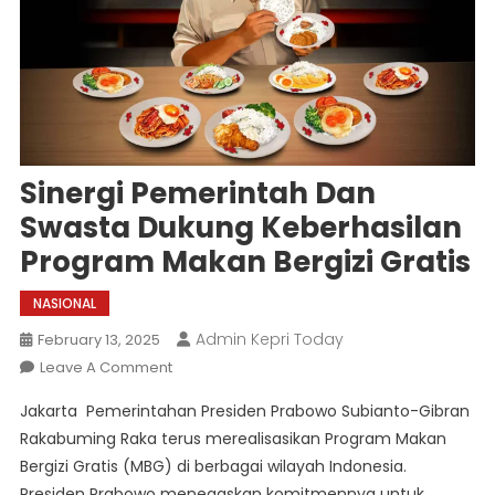
Sinergi Pemerintah Dan
Swasta Dukung Keberhasilan
Program Makan Bergizi Gratis
NASIONAL
Admin Kepri Today
February 13, 2025
On
Leave A Comment
Sinergi
Jakarta  Pemerintahan Presiden Prabowo Subianto-Gibran
Pemerintah
Rakabuming Raka terus merealisasikan Program Makan
Dan
Bergizi Gratis (MBG) di berbagai wilayah Indonesia.
Swasta
Presiden Prabowo menegaskan komitmennya untuk
Dukung