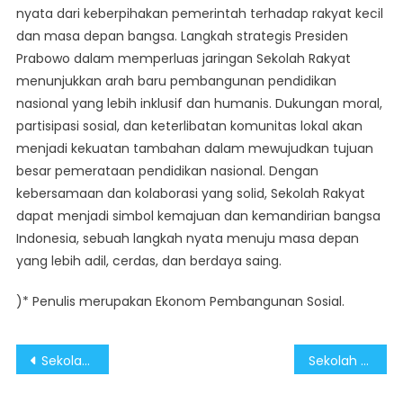
nyata dari keberpihakan pemerintah terhadap rakyat kecil
dan masa depan bangsa. Langkah strategis Presiden
Prabowo dalam memperluas jaringan Sekolah Rakyat
menunjukkan arah baru pembangunan pendidikan
nasional yang lebih inklusif dan humanis. Dukungan moral,
partisipasi sosial, dan keterlibatan komunitas lokal akan
menjadi kekuatan tambahan dalam mewujudkan tujuan
besar pemerataan pendidikan nasional. Dengan
kebersamaan dan kolaborasi yang solid, Sekolah Rakyat
dapat menjadi simbol kemajuan dan kemandirian bangsa
Indonesia, sebuah langkah nyata menuju masa depan
yang lebih adil, cerdas, dan berdaya saing.
)* Penulis merupakan Ekonom Pembangunan Sosial.
Post
Sekolah Rakyat Komitmen Pemerintah Berikan Pendidikan Layak untuk Anak
Sekolah Rakyat Jadi Infrastruktur Kebudayaan Tumbuhkan Bangsa Yang Kuat
navigation