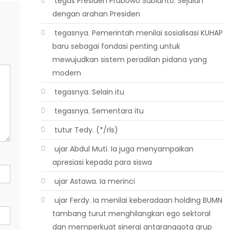
 tegas Presiden Prabowo Subianto. Sejalan
dengan arahan Presiden
 tegasnya. Pemerintah menilai sosialisasi KUHAP
baru sebagai fondasi penting untuk
mewujudkan sistem peradilan pidana yang
modern
 tegasnya. Selain itu
 tegasnya. Sementara itu
 tutur Tedy. (*/rls)
 ujar Abdul Muti. Ia juga menyampaikan
apresiasi kepada para siswa
 ujar Astawa. Ia merinci
 ujar Ferdy. Ia menilai keberadaan holding BUMN
tambang turut menghilangkan ego sektoral
dan memperkuat sinergi antaranggota grup