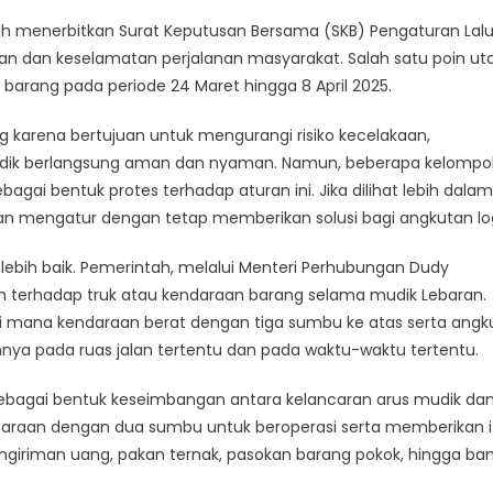
tas
lah menerbitkan Surat Keputusan Bersama (SKB) Pengaturan Lal
ga
an dan keselamatan perjalanan masyarakat. Salah satu poin u
us
barang pada periode 24 Maret hingga 8 April 2025.
istik
n
g karena bertujuan untuk mengurangi risiko kecelakaan,
amanan
udik berlangsung aman dan nyaman. Namun, beberapa kelompo
pir
gai bentuk protes terhadap aturan ini. Jika dilihat lebih dalam
uk
lang
an mengatur dengan tetap memberikan solusi bagi angkutan logi
baran
 lebih baik. Pemerintah, melalui Menteri Perhubungan Dudy
 terhadap truk atau kendaraan barang selama mudik Lebaran.
 di mana kendaraan berat dengan tiga sumbu ke atas serta angk
a pada ruas jalan tertentu dan pada waktu-waktu tertentu.
i sebagai bentuk keseimbangan antara kelancaran arus mudik da
ndaraan dengan dua sumbu untuk beroperasi serta memberikan i
giriman uang, pakan ternak, pasokan barang pokok, hingga ba