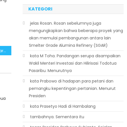
KATEGORI
 jelas Rosan. Rosan sebelumnya juga
mengungkapkan bahwa beberapa proyek yang
akan memulai pembangunan antara lain
Smelter Grade Alumina Refinery (SGAR)
Pembatasan Angkutan Barang Upaya Pemerintah Pastikan Kelancaran Arus Mudik Libur Lebaran 2025
 kata M Toha. Pandangan serupa disampaikan
Wakil Menteri Investasi dan Hilirisasi Todotua
Pasaribu. Menurutnya
 kata Prabowo di hadapan para petani dan
pemangku kepentingan pertanian. Menurut
Presiden
pua
 kata Prasetyo Hadi di Hambalang
 tambahnya. Sementara itu