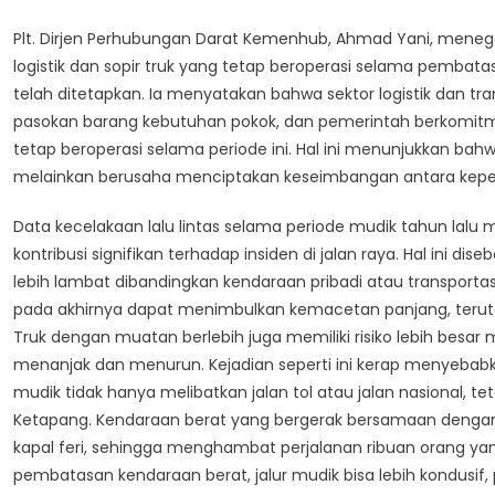
Plt. Dirjen Perhubungan Darat Kemenhub, Ahmad Yani, men
logistik dan sopir truk yang tetap beroperasi selama pemba
telah ditetapkan. Ia menyatakan bahwa sektor logistik dan t
pasokan barang kebutuhan pokok, dan pemerintah berkomitm
tetap beroperasi selama periode ini. Hal ini menunjukkan bah
melainkan berusaha menciptakan keseimbangan antara kepent
Data kecelakaan lalu lintas selama periode mudik tahun lalu
kontribusi signifikan terhadap insiden di jalan raya. Hal ini 
lebih lambat dibandingkan kendaraan pribadi atau transporta
pada akhirnya dapat menimbulkan kemacetan panjang, terutam
Truk dengan muatan berlebih juga memiliki risiko lebih besar 
menanjak dan menurun. Kejadian seperti ini kerap menyebabk
mudik tidak hanya melibatkan jalan tol atau jalan nasional, 
Ketapang. Kendaraan berat yang bergerak bersamaan deng
kapal feri, sehingga menghambat perjalanan ribuan orang 
pembatasan kendaraan berat, jalur mudik bisa lebih kondusif,