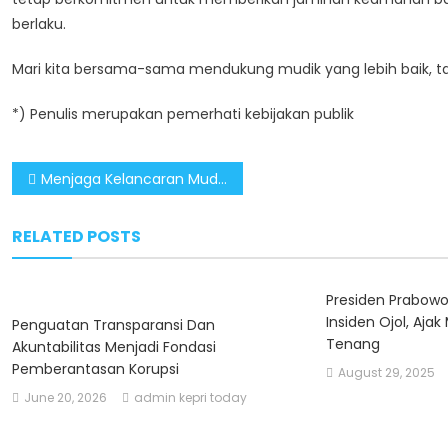
berlaku.
Mari kita bersama-sama mendukung mudik yang lebih baik, t
*) Penulis merupakan pemerhati kebijakan publik
Post
Menjaga Kelancaran Mudik dengan Pengaturan Angkutan Barang
navigation
RELATED POSTS
Presiden Prabowo
Insiden Ojol, Aja
Penguatan Transparansi Dan
Tenang
Akuntabilitas Menjadi Fondasi
Pemberantasan Korupsi
August 29, 2025
June 20, 2026
admin kepri today