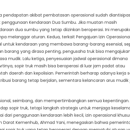
a pendapatan akibat pembatasan operasional sudah diantisipas
kait penggunaan Kendaraan Dua Sumbu. Jika muatan masih
raan dua sumbu yang tetap diizinkan beroperasi. Ini merupak
npa melanggar aturan. Kedua, terkait Pengajuan Izin Operasiona
al untuk kendaraan yang membawa barang-barang esensial, sep
n barang yang dirasa penting, pengusaha truk bisa mengajukan 
masa mudik. Lalu ketiga, penyesuaian jadwal operasional dimana
rtinya, sopir truk masih bisa beroperasi di luar jam padat atau
ntah daerah dan kepolisian. Pemerintah berharap adanya kerja
stribusi barang tetap berjalan, sementara kelancaran arus mudik
 rasional, seimbang, dan mempertimbangkan semua kepentingan.
ap sopir truk, tetapi langkah strategis untuk menjaga keselam
ai dari penggunaan kendaraan lebih kecil, izin operasional khusu
ungan Darat Kemenhub, Ahmad Yani, menegaskan bahwa pemerint
 sopir truk yang tetap beroperasi dengan mematuhi aturan y