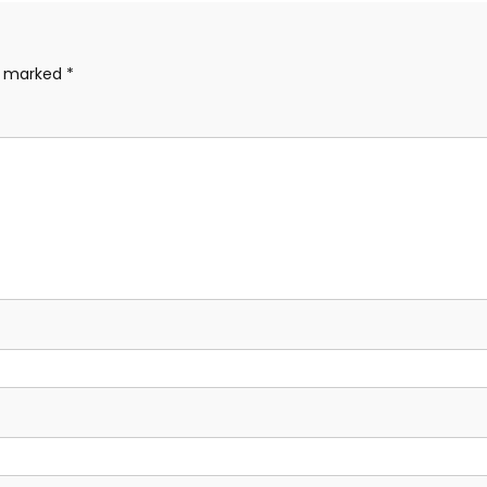
re marked
*