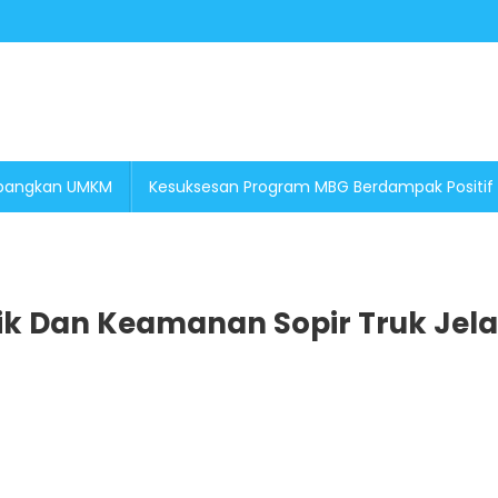
embangkan UMKM
Kesuksesan Program MBG Berdampak Positif
stik Dan Keamanan Sopir Truk Jel
B
u