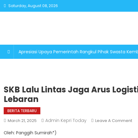
Skip
Saturday, August 08, 2026
to
content
Apresiasi Upaya Pemerintah Rangkul Pihak Swasta K
SKB Lalu Lintas Jaga Arus Logi
Lebaran
BERITA TERBARU
Admin Kepri Today
On
March 21, 2025
Leave A Comment
SK
Oleh: Panggih Sumirah*)
Lal