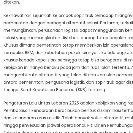
ditekan.
Kekhawatiran sejumlah kelompok sopir truk terhadap hilangny
pemerintah dengan berbagai alternatif solusi. Pertama, ter
memungkinkan, perusahaan logistik dapat menggunakan kenda
solusi yang memungkinkan distribusi barang tetap berjalan ta
Khusus dimana pemerintah tetap memberikan izin operasion
sembako, BBM, dan kebutuhan pokok lainnya. Jika ada angkuta
khusus kepada kepolisian, sehingga tetap bisa beroperasi di 
kebijakan ini hanya berlaku pada jam dan ruas jalan tertentu. A
mengambil rute alternatif yang telah ditentukan oleh pemeri
antara pemerintah, pengusaha logistik, dan sopir truk agar di
terjaga. Surat Keputusan Bersama (SKB) tentang
Pengaturan Lalu Lintas Lebaran 2025 adalah kebijakan yang
Pembatasan kendaraan berat bukan bentuk diskriminasi terhad
dan kelancaran arus mudik. Telah banyak solusi alternatif, mul
hingga penyesuaian jadwal operasional. Plt. Dirjen Perhub
tetap berkomitmen untuk memberikan jaminan keamanan bagi