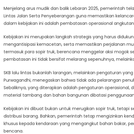
Lin
Menjelang arus mudik dan balik Lebaran 2025, pemerintah te
Ja
Lintas Jalan Serta Penyeberangan guna memastikan kelancar
Ar
dalam kebijakan ini adalah pembatasan operasional angkutan 
Log
Da
Kebijakan ini merupakan langkah strategis yang harus didukun
Ke
mengantisipasi kemacetan, serta memastikan perjalanan m
So
termasuk para sopir truk, berencana menggelar aksi mogok seba
Tr
Je
pembatasan ini tidak bersifat melarang sepenuhnya, melaink
Le
SKB lalu lintas bukanlah larangan, melainkan pengaturan yang
Purwagandhi, menegaskan bahwa tidak ada pelarangan penuh
Sebaliknya, yang diterapkan adalah pengaturan operasional,
material tambang dan bahan bangunan dibatasi penggunaanny
Kebijakan ini dibuat bukan untuk merugikan sopir truk, tetap
distribusi barang. Bahkan, pemerintah tetap mengizinkan ke
khusus kepada kendaraan yang mengangkut bahan bakar, pen
bencana.