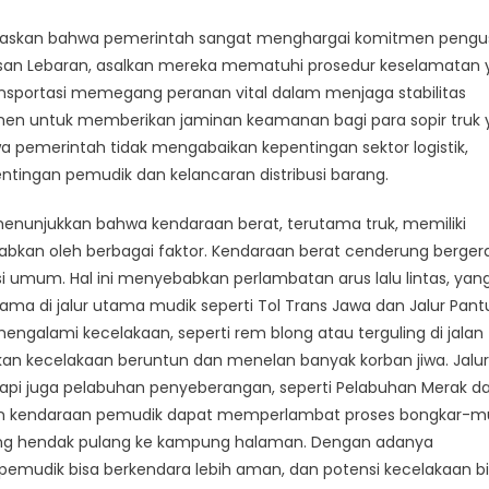
egaskan bahwa pemerintah sangat menghargai komitmen peng
tasan Lebaran, asalkan mereka mematuhi prosedur keselamatan
ransportasi memegang peranan vital dalam menjaga stabilitas
en untuk memberikan jaminan keamanan bagi para sopir truk 
wa pemerintah tidak mengabaikan kepentingan sektor logistik,
ingan pemudik dan kelancaran distribusi barang.
 menunjukkan bahwa kendaraan berat, terutama truk, memiliki
disebabkan oleh berbagai faktor. Kendaraan berat cenderung berger
si umum. Hal ini menyebabkan perlambatan arus lalu lintas, yan
a di jalur utama mudik seperti Tol Trans Jawa dan Jalur Pantu
mengalami kecelakaan, seperti rem blong atau terguling di jalan
an kecelakaan beruntun dan menelan banyak korban jiwa. Jalur
tetapi juga pelabuhan penyeberangan, seperti Pelabuhan Merak d
an kendaraan pemudik dapat memperlambat proses bongkar-m
yang hendak pulang ke kampung halaman. Dengan adanya
 pemudik bisa berkendara lebih aman, dan potensi kecelakaan b