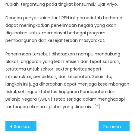
rupiah, tergantung pada tingkat konsumsi,” ujar Ariyo.
Dengan penyesuaian tarif PPN ini, pemerintah berharap
dapat meningkatkan penerimaan negara yang akan
digunakan untuk membiayai berbagai program
pembangunan dan kesejahteraan masyarakat.
Penerimaan tersebut diharapkan mampu mendukung
alokasi anggaran yang lebih efisien dan tepat sasaran,
terutama untuk sektor-sektor prioritas seperti
infrastruktur, pendidikan, dan kesehatan. Selain itu,
langkah ini juga diharapkan dapat menjaga keseimbangan
fiskal, sehingga stabilitas Anggaran Pendapatan dan
Belanja Negara (APBN) tetap terjaga dalam menghadapi
tantangan ekonomi global yang dinamis. [*]
Post
Sambut Tahun Baru Dengan Aman dan Kondusif Jadi Tanggung Jawab Bersama
Pemerintah Perketat Pengawasan di Tempat Keramaian Saat Malam Tahun Baru