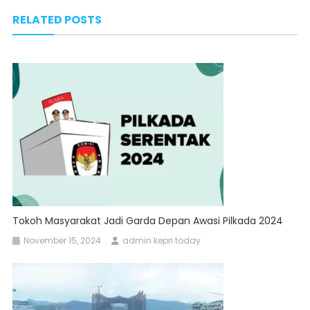
navigation
RELATED POSTS
Tokoh Masyarakat Jadi Garda Depan Awasi Pilkada 2024
November 15, 2024
admin kepri today