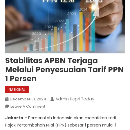
Stabilitas APBN Terjaga
Melalui Penyesuaian Tarif PPN
1 Persen
NASIONAL
Admin Kepri Today
December 31, 2024
On
Leave A Comment
Stabilitas
Jakarta
– Pemerintah Indonesia akan menaikkan tarif
APBN
Pajak Pertambahan Nilai (PPN) sebesar 1 persen mulai 1
Terjaga