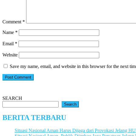
Comment
*
Name
*
Email
*
Website
Save my name, email, and website in this browser for the next ti
SEARCH
Search
BERITA TERBARU
Situasi Nasional Aman Harus Dijaga dari Provokasi Jelang H
Situasi Nasional Aman, Publik Diimbau Jaga Persatuan Jelan