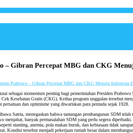
ngkan UMKM
mian Daerah
 – Gibran Percepat MBG dan CKG Menuju
tum Prabowo – Gibran Percepat MBG dan CKG Menuju Indonesia 
aknai sebagai momentum penting bagi pemerintahan Presiden Prabowo
 Cek Kesehatan Gratis (CKG). Kedua program unggulan tersebut me
at persatuan dan optimisme yang diwariskan para pemuda sejak 1928.
awa Satria, menegaskan bahwa tantangan pembangunan SDM telah terl
 menjabat, banyak permasalahan SDM yang perlu segera diperbaiki. 
seperti stunting, anemia, pola makan buruk, dan kebiasaan tidak sar
berat. Kondisi tersebut menjadi pekerjaan rumah besar dalam membang