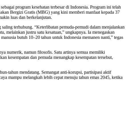
bagai program kesehatan terbesar di Indonesia. Program ini telah
m Makan Bergizi Gratis (MBG) yang kini memberi manfaat kepada 37
akin luas dan berkelanjutan.
saling terhubung. “Keterlibatan pemuda-pemudi dalam menjalankan
tu, melainkan justru satu kesatuan,” ungkapnya. Ia menegaskan
n manusia butuh 10–20 tahun untuk Indonesia memanen nanti,” tegas
a numerik, namun filosofis. Satu artinya semua memiliki
rikan kesempatan dan pemuda menangkap kesempatan tersebut,
tahun mendatang. Semangat anti-korupsi, partisipasi aktif
ercaya mampu melangkah lebih cepat menuju tahun emas 2045, ketika