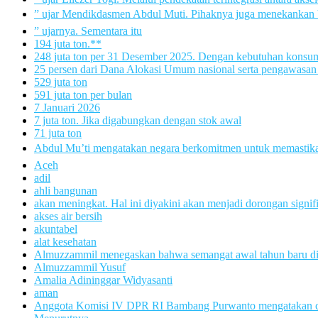
” ujar Mendikdasmen Abdul Muti. Pihaknya juga menekankan 
” ujarnya. Sementara itu
194 juta ton.**
248 juta ton per 31 Desember 2025. Dengan kebutuhan konsumsi
25 persen dari Dana Alokasi Umum nasional serta pengawasan
529 juta ton
591 juta ton per bulan
7 Januari 2026
7 juta ton. Jika digabungkan dengan stok awal
71 juta ton
Abdul Mu’ti mengatakan negara berkomitmen untuk memastikan l
Aceh
adil
ahli bangunan
akan meningkat. Hal ini diyakini akan menjadi dorongan signi
akses air bersih
akuntabel
alat kesehatan
Almuzzammil menegaskan bahwa semangat awal tahun baru diis
Almuzzammil Yusuf
Amalia Adininggar Widyasanti
aman
Anggota Komisi IV DPR RI Bambang Purwanto mengatakan capa