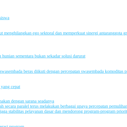
 siswa
ut menghilangkan ego sektoral dan memperkuat sinergi antaranggota g
hunian sementara bukan sekadar solusi darurat
n swasembada beras diikuti dengan percepatan swasembada komoditas p
 yang cepat
sanakan dengan sarana seadanya
h secara paralel terus melakukan berbagai upaya percepatan pemuliha
ga stabilitas pelayanan dasar dan mendorong program-program priori
lerasi program