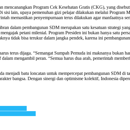
gan mencanangkan Program Cek Kesehatan Gratis (CKG), yang disebut se
Di sisi lain, upaya pemenuhan gizi pelajar dilakukan melalui Progra
rintah memastikan penyempurnaan terus dilakukan agar manfaatnya sem
bran dalam pembangunan SDM merupakan satu kesatuan strategi yang 
ngajak petani milenial. Program Presiden ini bukan hanya satu persa
aknya tidak bisa terukur dalam jangka pendek, karena ini pembanguna
arus terus dijaga. “Semangat Sumpah Pemuda ini maknanya bukan hany
if dalam mengambil peran. “Semua harus dua arah, pemerintah membe
enjadi batu loncatan untuk mempercepat pembangunan SDM di tahun-
arakter bangsa. Dengan sinergi dan optimisme kolektif, Indonesia dip
donesia Emas!
itas SDM Nasional