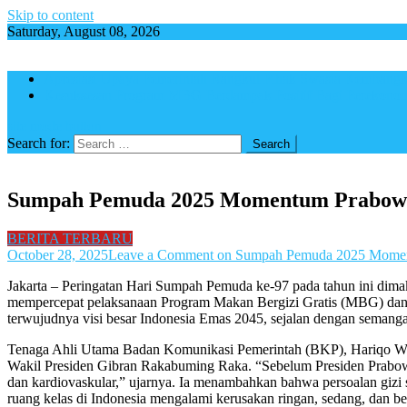
Skip to content
Saturday, August 08, 2026
Apresiasi Upaya Pemerintah Rangkul Pihak Swasta Kemba
Kesuksesan Program MBG Berdampak Positif Bagi Perekono
site mode button
Search for:
Sumpah Pemuda 2025 Momentum Prabowo
BERITA TERBARU
October 28, 2025
Leave a Comment
on Sumpah Pemuda 2025 Momen
Jakarta – Peringatan Hari Sumpah Pemuda ke-97 pada tahun ini dim
mempercepat pelaksanaan Program Makan Bergizi Gratis (MBG) dan
terwujudnya visi besar Indonesia Emas 2045, sejalan dengan semang
Tenaga Ahli Utama Badan Komunikasi Pemerintah (BKP), Hariqo Wib
Wakil Presiden Gibran Rakabuming Raka. “Sebelum Presiden Prabowo
dan kardiovaskular,” ujarnya. Ia menambahkan bahwa persoalan gizi 
ruang kelas di Indonesia mengalami kerusakan ringan, sedang, dan 