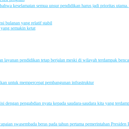
bahwa keselamatan semua unsur pendidikan harus jadi prioritas utam
 bulanan yang relatif stabil
 yang semakin ketat
ayanan pendidikan tetap berjalan meski di wilayah terdampak bencana.
fikan untuk mempercepat pembangunan infrastruktur
i dengan pengabdian nyata kepada saudara-saudara kita yang terdam
ian swasembada beras pada tahun pertama pemerintahan Presiden Pra