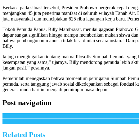
Berkaca pada situasi tersebut, Presiden Prabowo bergerak cepat den
menjangkau 45 juta penerima manfaat di seluruh wilayah Tanah Air. 
juta masyarakat dan menciptakan 625 ribu lapangan kerja baru. Peme
Tokoh Pemuda Papua, Billy Mambrasar, menilai gagasan Prabowo-Gi
dapur sangat signifikan hingga mampu memberikan makan siswa dan me
bahwa pembangunan manusia tidak bisa dinilai secara instan. “Damp
Billy.
Ia juga mengingatkan tentang makna filosofis Sumpah Pemuda yang h
kesempatan yang sama,” ujarnya. Billy mendorong pemuda lebih akt
jangan pasif,” pesannya.
Pemerintah menegaskan bahwa momentum peringatan Sumpah Pemuda m
pemuda, serta tanggung jawab sosial dikedepankan sebagai fondasi k
generasi muda hari ini menjadi pemimpin masa depan.
Post navigation
Sumpah Pemuda: Waktunya Generasi Muda Jadi Motor Penggerak In
Semangat Sumpah Pemuda, Prabowo–Gibran Fokus Tingkatkan Kual
Related Posts