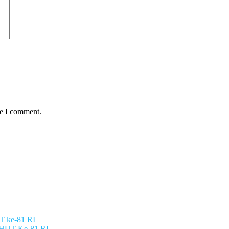
me I comment.
UT ke-81 RI
g HUT Ke-81 RI