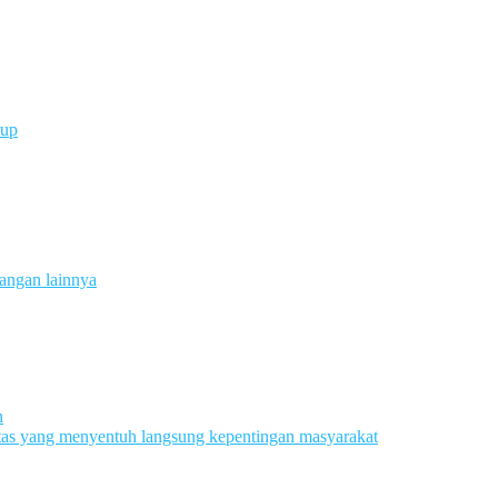
rup
angan lainnya
n
tas yang menyentuh langsung kepentingan masyarakat